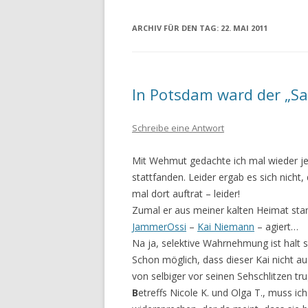
ARCHIV FÜR DEN TAG:
22. MAI 2011
In Potsdam ward der „Sal
Schreibe eine Antwort
Mit Wehmut gedachte ich mal wieder jen
stattfanden. Leider ergab es sich nicht
mal dort auftrat – leider!
Zumal er aus meiner kalten Heimat st
JammerOssi
–
Kai Niemann
– agiert…
Na ja, selektive Wahrnehmung ist halt 
Schon möglich, dass dieser Kai nicht aus
von selbiger vor seinen Sehschlitzen tru
B
etreffs Nicole K. und Olga T., muss i