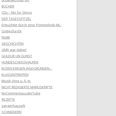
untauglichster Art
BÜCHER
CDs – Nix für Stinos
DER TAGESSPITZEL
Erleuchtet durch eine frömmelnde ML-
Gottesfurcht
FILME
GESCHICHTEN
GMX war dabei!
GULDUR UN GUNST
HUNDESCHEISSHAUFEN
IN DEN EWIGEN JAGDGRÜNDEN…
KLASSENTREFFEN
Musik-Vijos u. Ä. m.
NICHT REDIGIERTE MANUSKRIPTE
NoCommentausderTube
REZEPTE
sangerhauseN
SCHNEIDERN