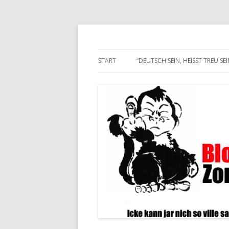
Alle hier veröffentlichten Texte und son
Blogwart Zonenkl@
START
“DEUTSCH SEIN, HEISST TREU SEIN