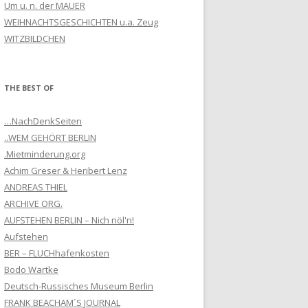
Um u. n. der MAUER
WEIHNACHTSGESCHICHTEN u.a. Zeug
WITZBILDCHEN
THE BEST OF
…NachDenkSeiten
..WEM GEHÖRT BERLIN
.Mietminderung.org
Achim Greser & Heribert Lenz
ANDREAS THIEL
ARCHIVE ORG.
AUFSTEHEN BERLIN – Nich nöl'n!
Aufstehen
BER – FLUCHhafenkosten
Bodo Wartke
Deutsch-Russisches Museum Berlin
FRANK BEACHAM´S JOURNAL