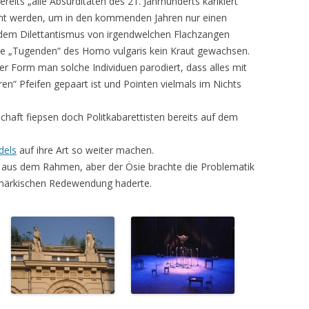
reits „alle Absurditäten des 21. Jahrhunderts karikiert“
icht werden, um in den kommenden Jahren nur einen
 dem Dilettantismus von irgendwelchen Flachzangen
ene „Tugenden“ des Homo vulgaris kein Kraut gewachsen.
er Form man solche Individuen parodiert, dass alles mit
en“ Pfeifen gepaart ist und Pointen vielmals im Nichts
chaft fiepsen doch Politkabarettisten bereits auf dem
dels
auf ihre Art so weiter machen.
as aus dem Rahmen, aber der Ösie brachte die Problematik
tmärkischen Redewendung haderte.