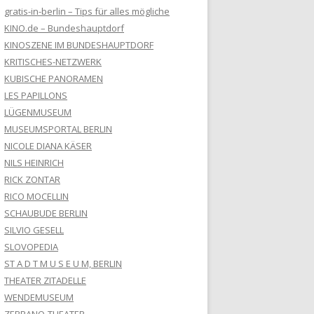
gratis-in-berlin – Tips für alles mögliche
KINO.de – Bundeshauptdorf
KINOSZENE IM BUNDESHAUPTDORF
KRITISCHES-NETZWERK
KUBISCHE PANORAMEN
LES PAPILLONS
LÜGENMUSEUM
MUSEUMSPORTAL BERLIN
NICOLE DIANA KÄSER
NILS HEINRICH
RICK ZONTAR
RICO MOCELLIN
SCHAUBUDE BERLIN
SILVIO GESELL
SLOVOPEDIA
ST A D T M U S E U M, BERLIN
THEATER ZITADELLE
WENDEMUSEUM