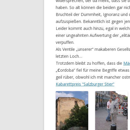
widersprechen, der da meint, dass sie be
haben. So alt können die beiden gar n
Bruchteil der Dummheit, Ignoranz und
aufzuspießen. Bekanntlich ist gegen j
Leider kommt auch hinzu, egal in welch
einer ungeahnten Aufwertung der „elitär
verpuffen.
Als Ventile „unserer“ makaberen Gesells
letzten Loch…
Trotzdem bleibt zu hoffen, dass die
Mä
„
C
ordoba“ fiel für meine Begriffe etw
geil rüber, obwohl ich mit mancher os
Kabarettpreis “Salzburger Stier”