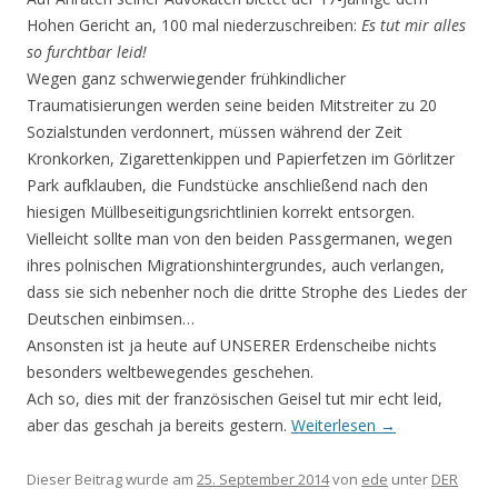
Hohen Gericht an, 100 mal niederzuschreiben:
Es tut mir alles
so furchtbar leid!
Wegen ganz schwerwiegender frühkindlicher
Traumatisierungen werden seine beiden Mitstreiter zu 20
Sozialstunden verdonnert, müssen während der Zeit
Kronkorken, Zigarettenkippen und Papierfetzen im Görlitzer
Park aufklauben, die Fundstücke anschließend nach den
hiesigen Müllbeseitigungsrichtlinien korrekt entsorgen.
Vielleicht sollte man von den beiden Passgermanen, wegen
ihres polnischen Migrationshintergrundes, auch verlangen,
dass sie sich nebenher noch die dritte Strophe des Liedes der
Deutschen einbimsen…
Ansonsten ist ja heute auf UNSERER Erdenscheibe nichts
besonders weltbewegendes geschehen.
Ach so, dies mit der französischen Geisel tut mir echt leid,
aber das geschah ja bereits gestern.
Weiterlesen
→
Dieser Beitrag wurde am
25. September 2014
von
ede
unter
DER