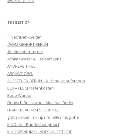
WITZBILDCHEN
THE BEST OF
…NachDenkSeiten
..WEM GEHÖRT BERLIN
.Mietminderung.org
Achim Greser & Heribert Lenz
ANDREAS THIEL
ARCHIVE ORG.
AUFSTEHEN BERLIN – Nich nöl'n! Aufstehen
BER – FLUCHhafenkosten
Bodo Wartke
Deutsch-Russisches Museum Berlin
FRANK BEACHAM´S JOURNAL
gratis-in-berlin – Tips für alles mögliche
KINO.de – Bundeshauptdorf
KINOSZENE IM BUNDESHAUPTDORF