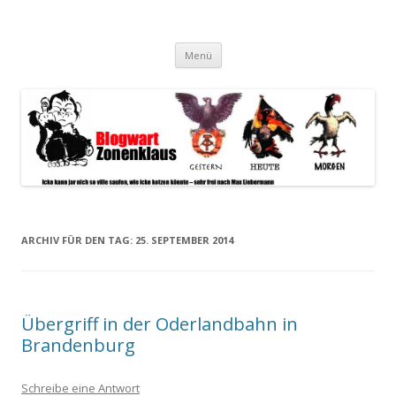
Blogwart Zonenkl@us
Alle hier veröffentlichten Texte und sonstigen medialen Inhalte
Zum
spiegeln im wesentlichen den Gesundheitszustand dieser unserer
Menü
Inhalt
springen
Gesellschaft wieder.
ARCHIV FÜR DEN TAG:
25. SEPTEMBER 2014
Übergriff in der Oderlandbahn in
Brandenburg
Schreibe eine Antwort