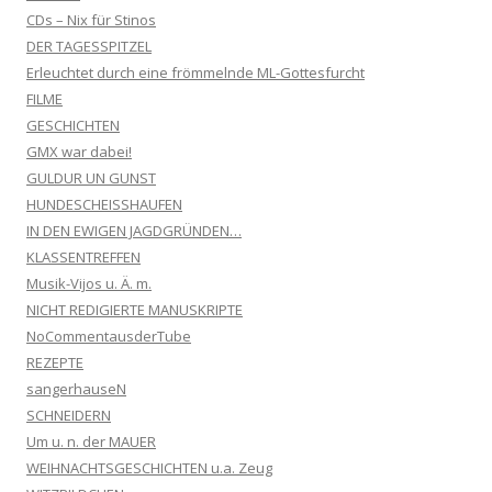
CDs – Nix für Stinos
DER TAGESSPITZEL
Erleuchtet durch eine frömmelnde ML-Gottesfurcht
FILME
GESCHICHTEN
GMX war dabei!
GULDUR UN GUNST
HUNDESCHEISSHAUFEN
IN DEN EWIGEN JAGDGRÜNDEN…
KLASSENTREFFEN
Musik-Vijos u. Ä. m.
NICHT REDIGIERTE MANUSKRIPTE
NoCommentausderTube
REZEPTE
sangerhauseN
SCHNEIDERN
Um u. n. der MAUER
WEIHNACHTSGESCHICHTEN u.a. Zeug