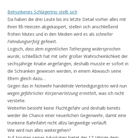
Betrunkenes Schlägertrio stellt sich
Da haben die drei Leute bis ins letzte Detail vorher alles mit
ihren §§-Heinzen abgekaspert, stellen sich anschließend
frohen Mutes und in den Medien wird es als
schneller
Fahndungserfolg
gefeiert.
Logisch,
dass dem eigentlichen Tathergang widersprochen
wurde
, schließlich hat mit sehr großer Wahrscheinlichkeit der
sechsjährige Knabe angefangen, deshalb musste er sofort in
die Schranken gewiesen werden, in einem Abwasch seine
Eltern gleich dazu…
Gegen das in Notwehr handelnde Verteidigungstrio wird nun
wegen gefährlicher Körperverletzung ermittelt
, was ich nicht
verstehe.
Weiterhin besteht keine Fluchtgefahr und deshalb bereits
wieder die Chance einer neuerlichen Gegenwehr, damit eine
trunkene Bahnfahrt nicht allzu langweilige verläuft.
Wie wird nun alles weitergehen?
Auf Anraten seiner Advokaten bietet der 17-Jährige dem