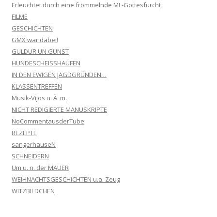
Erleuchtet durch eine frömmelnde ML-Gottesfurcht
FILME
GESCHICHTEN
GMX war dabei!
GULDUR UN GUNST
HUNDESCHEISSHAUFEN
IN DEN EWIGEN JAGDGRÜNDEN…
KLASSENTREFFEN
Musik-Vijos u. Ä. m.
NICHT REDIGIERTE MANUSKRIPTE
NoCommentausderTube
REZEPTE
sangerhauseN
SCHNEIDERN
Um u. n. der MAUER
WEIHNACHTSGESCHICHTEN u.a. Zeug
WITZBILDCHEN