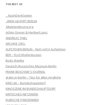
THE BEST OF
…NachDenkSeiten
..WEM GEHÖRT BERLIN
.Mietminderung.org
Achim Greser & Heribert Lenz
ANDREAS THIEL
ARCHIVE ORG.
AUFSTEHEN BERLIN – Nich nöl'n! Aufstehen
BER – FLUCHhafenkosten
Bodo Wartke
Deutsch-Russisches Museum Berlin
FRANK BEACHAM´S JOURNAL
gratis-in-berlin – Tips für alles mögliche
KINO.de – Bundeshauptdorf
KINOSZENE IM BUNDESHAUPTDORF
KRITISCHES-NETZWERK
KUBISCHE PANORAMEN