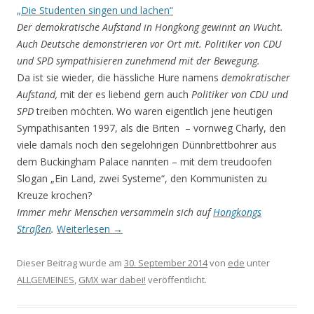
„Die Studenten singen und lachen“
Der demokratische Aufstand in Hongkong gewinnt an Wucht.
Auch Deutsche demonstrieren vor Ort mit. Politiker von CDU
und SPD sympathisieren zunehmend mit der Bewegung.
Da ist sie wieder, die hässliche Hure namens
demokratischer
Aufstand,
mit der es liebend gern auch
Politiker von CDU und
SPD
treiben möchten. Wo waren eigentlich jene heutigen
Sympathisanten 1997, als die Briten – vornweg Charly, den
viele damals noch den segelohrigen Dünnbrettbohrer aus
dem
Buckingham Palace
nannten – mit dem treudoofen
Slogan
„Ein Land, zwei Systeme“, den Kommunisten zu
Kreuze krochen?
Immer mehr Menschen versammeln sich auf
Hongkongs
Straßen
.
Weiterlesen
→
Dieser Beitrag wurde am
30. September 2014
von
ede
unter
ALLGEMEINES
,
GMX war dabei!
veröffentlicht.