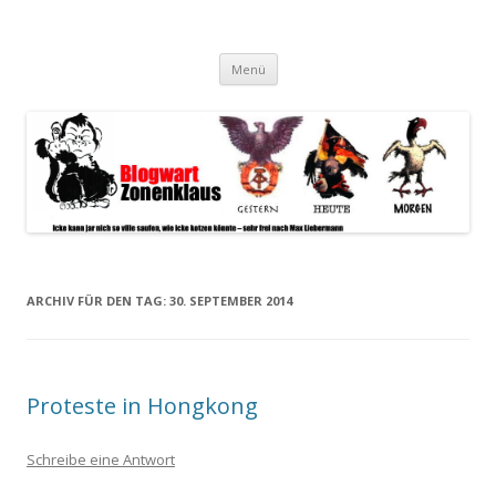
Blogwart Zonenkl@us
Alle hier veröffentlichten Texte und sonstigen medialen Inhalte
Zum
spiegeln im wesentlichen den Gesundheitszustand dieser unserer
Menü
Inhalt
springen
Gesellschaft wieder.
ARCHIV FÜR DEN TAG:
30. SEPTEMBER 2014
Proteste in Hongkong
Schreibe eine Antwort