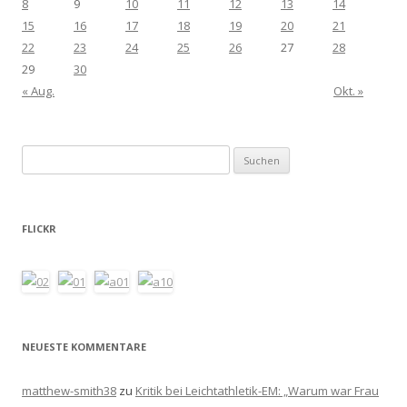
8
9
10
11
12
13
14
15
16
17
18
19
20
21
22
23
24
25
26
27
28
29
30
« Aug.
Okt. »
Suchen
nach:
FLICKR
NEUESTE KOMMENTARE
matthew-smith38
zu
Kritik bei Leichtathletik-EM: „Warum war Frau