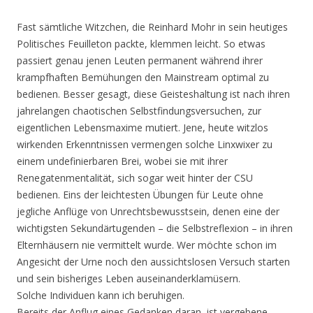
Fast sämtliche Witzchen, die Reinhard Mohr in sein heutiges
Politisches Feuilleton packte, klemmen leicht. So etwas
passiert genau jenen Leuten permanent während ihrer
krampfhaften Bemühungen den Mainstream optimal zu
bedienen. Besser gesagt, diese Geisteshaltung ist nach ihren
jahrelangen chaotischen Selbstfindungsversuchen, zur
eigentlichen Lebensmaxime mutiert. Jene, heute witzlos
wirkenden Erkenntnissen vermengen solche Linxwixer zu
einem undefinierbaren Brei, wobei sie mit ihrer
Renegatenmentalität, sich sogar weit hinter der CSU
bedienen. Eins der leichtesten Übungen für Leute ohne
jegliche Anflüge von Unrechtsbewusstsein, denen eine der
wichtigsten Sekundärtugenden – die Selbstreflexion – in ihren
Elternhäusern nie vermittelt wurde. Wer möchte schon im
Angesicht der Urne noch den aussichtslosen Versuch starten
und sein bisheriges Leben auseinanderklamüsern.
Solche Individuen kann ich beruhigen.
Bereits der Anflug eines Gedanken daran, ist vergebene