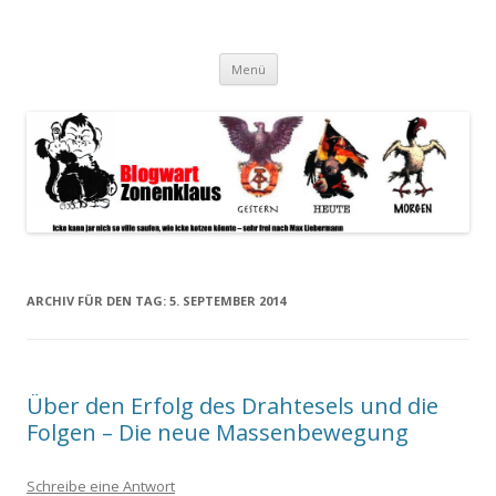
Blogwart Zonenkl@us
Alle hier veröffentlichten Texte und sonstigen medialen Inhalte
Zum
spiegeln im wesentlichen den Gesundheitszustand dieser unserer
Menü
Inhalt
springen
Gesellschaft wieder.
ARCHIV FÜR DEN TAG:
5. SEPTEMBER 2014
Über den Erfolg des Drahtesels und die
Folgen – Die neue Massenbewegung
Schreibe eine Antwort