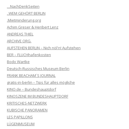
…NachDenkSeiten
..WEM GEHÖRT BERLIN
.Mietminderung.org
Achim Greser & Heribert Lenz
ANDREAS THIEL
ARCHIVE ORG.
AUFSTEHEN BERLIN – Nich nöl'n! Aufstehen
BER – FLUCHhafenkosten
Bodo Wartke
Deutsch-Russisches Museum Berlin
FRANK BEACHAM´S JOURNAL
gratis-in-berlin – Tips für alles mögliche
KINO.de – Bundeshauptdorf
KINOSZENE IM BUNDESHAUPTDORF
KRITISCHES-NETZWERK
KUBISCHE PANORAMEN
LES PAPILLONS
LÜGENMUSEUM