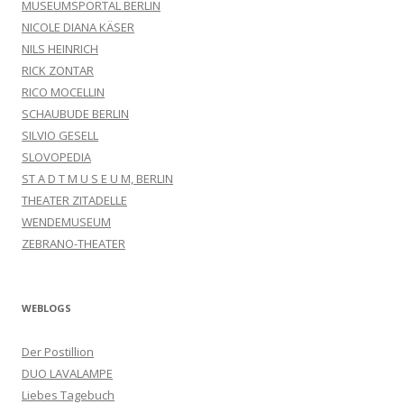
MUSEUMSPORTAL BERLIN
NICOLE DIANA KÄSER
NILS HEINRICH
RICK ZONTAR
RICO MOCELLIN
SCHAUBUDE BERLIN
SILVIO GESELL
SLOVOPEDIA
ST A D T M U S E U M, BERLIN
THEATER ZITADELLE
WENDEMUSEUM
ZEBRANO-THEATER
WEBLOGS
Der Postillion
DUO LAVALAMPE
Liebes Tagebuch