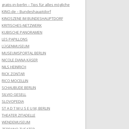
gratis-in-berlin – Tips für alles mögliche
KINO.de – Bundeshauptdorf
KINOSZENE IM BUNDESHAUPTDORF
KRITISCHES-NETZWERK
KUBISCHE PANORAMEN
LES PAPILLONS
LÜGENMUSEUM
MUSEUMSPORTAL BERLIN
NICOLE DIANA KÄSER
NILS HEINRICH
RICK ZONTAR
RICO MOCELLIN
SCHAUBUDE BERLIN
SILVIO GESELL
SLOVOPEDIA
ST A D T M U S E U M, BERLIN
THEATER ZITADELLE
WENDEMUSEUM