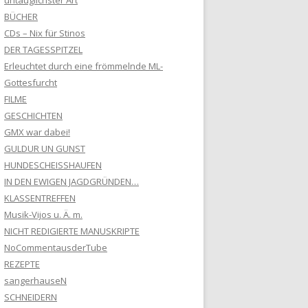
untauglichster Art
BÜCHER
CDs – Nix für Stinos
DER TAGESSPITZEL
Erleuchtet durch eine frömmelnde ML-
Gottesfurcht
FILME
GESCHICHTEN
GMX war dabei!
GULDUR UN GUNST
HUNDESCHEISSHAUFEN
IN DEN EWIGEN JAGDGRÜNDEN…
KLASSENTREFFEN
Musik-Vijos u. Ä. m.
NICHT REDIGIERTE MANUSKRIPTE
NoCommentausderTube
REZEPTE
sangerhauseN
SCHNEIDERN