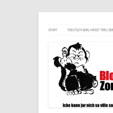
Alle hier veröffentlichten Texte und son
Blogwart Zonenkl@
START
“DEUTSCH SEIN, HEISST TREU SEIN