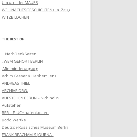
Um u. n. der MAUER
WEIHNACHTSGESCHICHTEN u.a. Zeug
WITZBILDCHEN
THE BEST OF
…NachDenkSeiten
..WEM GEHÖRT BERLIN
.Mietminderung.org
Achim Greser & Heribert Lenz
ANDREAS THIEL
ARCHIVE ORG.
AUFSTEHEN BERLIN – Nich nöl'n!
Aufstehen
BER – FLUCHhafenkosten
Bodo Wartke
Deutsch-Russisches Museum Berlin
FRANK BEACHAM´S JOURNAL