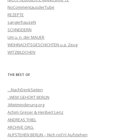
NoCommentausderTube
REZEPTE
sangerhauseN
SCHNEIDERN
Um u. n. der MAUER
WEIHNACHTSGESCHICHTEN u.a. Zeug
WITZBILDCHEN
THE BEST OF
…NachDenkSeiten
..WEM GEHÖRT BERLIN
.Mietminderung.org
Achim Greser & Heribert Lenz
ANDREAS THIEL
ARCHIVE ORG.
AUFSTEHEN BERLIN – Nich nöl'n! Aufstehen