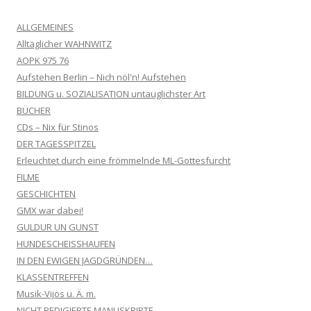
ALLGEMEINES
Alltäglicher WAHNWITZ
AOPK 975 76
Aufstehen Berlin – Nich nöl'n! Aufstehen
BILDUNG u. SOZIALISATION untauglichster Art
BÜCHER
CDs – Nix für Stinos
DER TAGESSPITZEL
Erleuchtet durch eine frömmelnde ML-Gottesfurcht
FILME
GESCHICHTEN
GMX war dabei!
GULDUR UN GUNST
HUNDESCHEISSHAUFEN
IN DEN EWIGEN JAGDGRÜNDEN…
KLASSENTREFFEN
Musik-Vijos u. Ä. m.
NICHT REDIGIERTE MANUSKRIPTE