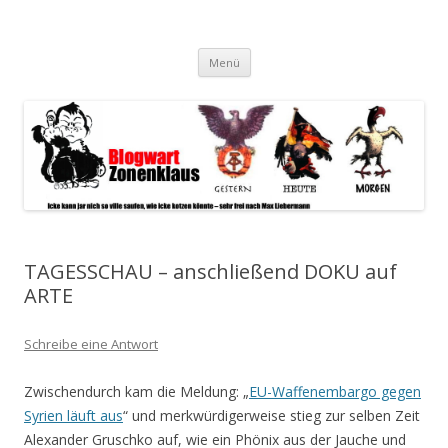
Blogwart Zonenkl@us
Alle hier veröffentlichten Texte und sonstigen medialen Inhalte
Zum
spiegeln im wesentlichen den Gesundheitszustand dieser unserer
Menü
Inhalt
springen
Gesellschaft wieder.
TAGESSCHAU – anschließend DOKU auf
ARTE
Schreibe eine Antwort
Zwischendurch kam die Meldung: „
EU-Waffenembargo gegen
Syrien läuft aus
“ und merkwürdigerweise stieg zur selben Zeit
Alexander Gruschko auf, wie ein Phönix aus der Jauche und