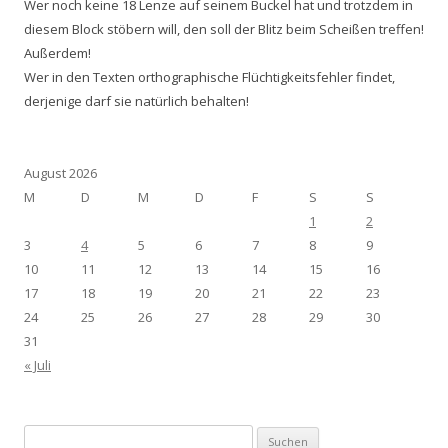
Wer noch keine 18 Lenze auf seinem Buckel hat und trotzdem in
diesem Block stöbern will, den soll der Blitz beim Scheißen treffen!
Außerdem!
Wer in den Texten orthographische Flüchtigkeitsfehler findet,
derjenige darf sie natürlich behalten!
August 2026
M
D
M
D
F
S
S
1
2
3
4
5
6
7
8
9
10
11
12
13
14
15
16
17
18
19
20
21
22
23
24
25
26
27
28
29
30
31
« Juli
Suchen