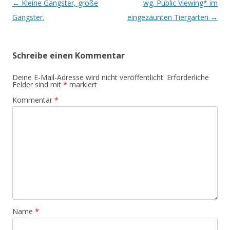
Beitrags-
←
Kleine Gangster, große
wg. Public Viewing* im
Navigation
Gangster.
eingezäunten Tiergarten
→
Schreibe einen Kommentar
Deine E-Mail-Adresse wird nicht veröffentlicht.
Erforderliche
Felder sind mit
*
markiert
Kommentar
*
Name
*