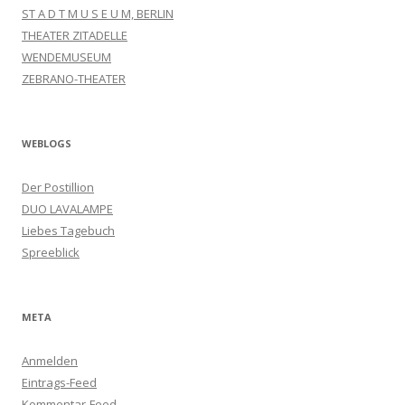
ST A D T M U S E U M, BERLIN
THEATER ZITADELLE
WENDEMUSEUM
ZEBRANO-THEATER
WEBLOGS
Der Postillion
DUO LAVALAMPE
Liebes Tagebuch
Spreeblick
META
Anmelden
Eintrags-Feed
Kommentar-Feed