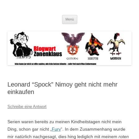
Blogwart Zonenkl@us
Alle hier veröffentlichten Texte und sonstigen medialen Inhalte spiegeln
Zum
im wesentlichen den Gesundheitszustand dieser unserer Gesellschaft
Menü
Inhalt
springen
wieder.
Leonard “Spock” Nimoy geht nicht mehr
einkaufen
Schreibe eine Antwort
Serien waren bereits zu meinen Kindheitstagen nicht mein
Ding, schon gar nicht „
Fury
“. In dem Zusammenhang wurde
mir natürlich nachgesagt, dies hing lediglich mit meinem
roten