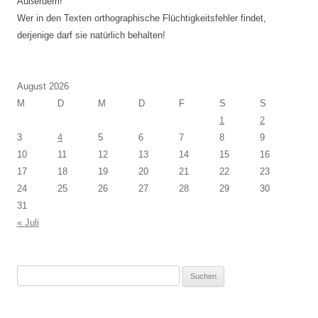
Außerdem!
Wer in den Texten orthographische Flüchtigkeitsfehler findet,
derjenige darf sie natürlich behalten!
August 2026
M
D
M
D
F
S
S
1
2
3
4
5
6
7
8
9
10
11
12
13
14
15
16
17
18
19
20
21
22
23
24
25
26
27
28
29
30
31
« Juli
Suchen
nach: