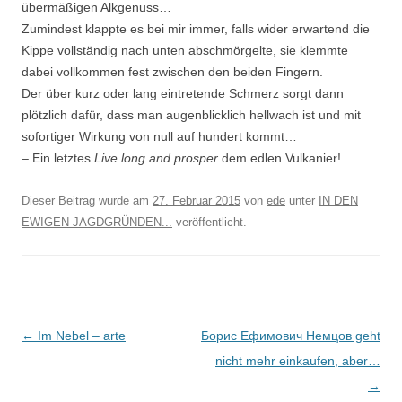
übermäßigen Alkgenuss…
Zumindest klappte es bei mir immer, falls wider erwartend die
Kippe vollständig nach unten abschmörgelte, sie klemmte
dabei vollkommen fest zwischen den beiden Fingern.
Der über kurz oder lang eintretende Schmerz sorgt dann
plötzlich dafür, dass man augenblicklich hellwach ist und mit
sofortiger Wirkung von null auf hundert kommt…
– Ein letztes
Live long and prosper
dem edlen Vulkanier!
Dieser Beitrag wurde am
27. Februar 2015
von
ede
unter
IN DEN
EWIGEN JAGDGRÜNDEN...
veröffentlicht.
Beitrags-
←
Im Nebel – arte
Борис Ефимович Немцов geht
Navigation
nicht mehr einkaufen, aber…
→