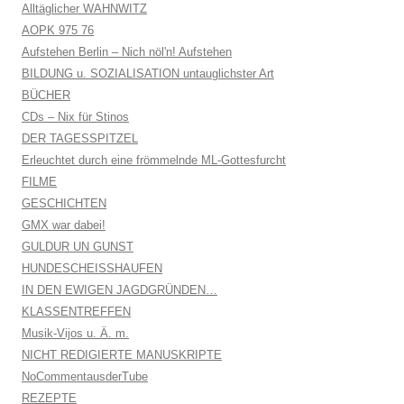
Alltäglicher WAHNWITZ
AOPK 975 76
Aufstehen Berlin – Nich nöl'n! Aufstehen
BILDUNG u. SOZIALISATION untauglichster Art
BÜCHER
CDs – Nix für Stinos
DER TAGESSPITZEL
Erleuchtet durch eine frömmelnde ML-Gottesfurcht
FILME
GESCHICHTEN
GMX war dabei!
GULDUR UN GUNST
HUNDESCHEISSHAUFEN
IN DEN EWIGEN JAGDGRÜNDEN…
KLASSENTREFFEN
Musik-Vijos u. Ä. m.
NICHT REDIGIERTE MANUSKRIPTE
NoCommentausderTube
REZEPTE