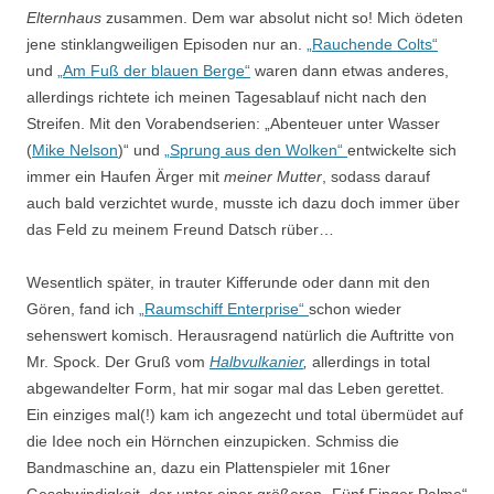
Elternhaus
zusammen. Dem war absolut nicht so! Mich ödeten
jene stinklangweiligen Episoden nur an.
„
Rauchende Colts“
und
„Am Fuß der blauen Berge“
waren dann etwas anderes,
allerdings richtete ich meinen Tagesablauf nicht nach den
Streifen. Mit den Vorabendserien: „
Abenteuer unter Wasser
(
Mike Nelson
)“ und
„Sprung aus den Wolken“
entwickelte sich
immer ein Haufen Ärger mit
meiner Mutter
, sodass darauf
auch bald verzichtet wurde, musste ich dazu doch immer über
das Feld zu meinem Freund Datsch rüber…
Wesentlich später, in trauter Kifferunde oder dann mit den
Gören, fand ich
„
Raumschiff Enterprise“
schon wieder
sehenswert komisch. Herausragend natürlich die Auftritte von
Mr. Spock. Der Gruß vom
Halbvulkanier
,
allerdings
in total
abgewandelter Form, hat mir sogar mal das Leben gerettet.
Ein einziges mal(!) kam ich angezecht und total übermüdet auf
die Idee noch ein Hörnchen einzupicken. Schmiss die
Bandmaschine an, dazu ein Plattenspieler mit 16ner
Geschwindigkeit, der unter einer größeren „Fünf Finger Palme“