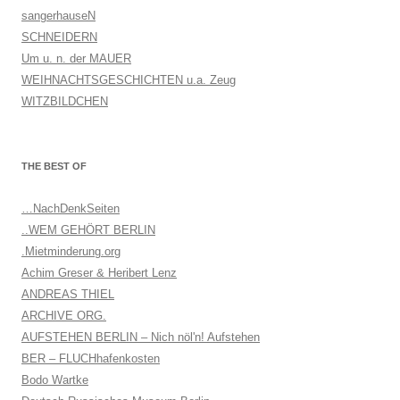
sangerhauseN
SCHNEIDERN
Um u. n. der MAUER
WEIHNACHTSGESCHICHTEN u.a. Zeug
WITZBILDCHEN
THE BEST OF
…NachDenkSeiten
..WEM GEHÖRT BERLIN
.Mietminderung.org
Achim Greser & Heribert Lenz
ANDREAS THIEL
ARCHIVE ORG.
AUFSTEHEN BERLIN – Nich nöl'n! Aufstehen
BER – FLUCHhafenkosten
Bodo Wartke