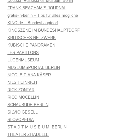
Deutsch-Russisches Museum Berlin
FRANK BEACHAM´S JOURNAL
gratis-in-berlin – Tips für alles mögliche
KINO.de – Bundeshauptdorf
KINOSZENE IM BUNDESHAUPTDORF
KRITISCHES-NETZWERK
KUBISCHE PANORAMEN
LES PAPILLONS
LÜGENMUSEUM
MUSEUMSPORTAL BERLIN
NICOLE DIANA KÄSER
NILS HEINRICH
RICK ZONTAR
RICO MOCELLIN
SCHAUBUDE BERLIN
SILVIO GESELL
SLOVOPEDIA
ST A D T M U S E U M, BERLIN
THEATER ZITADELLE