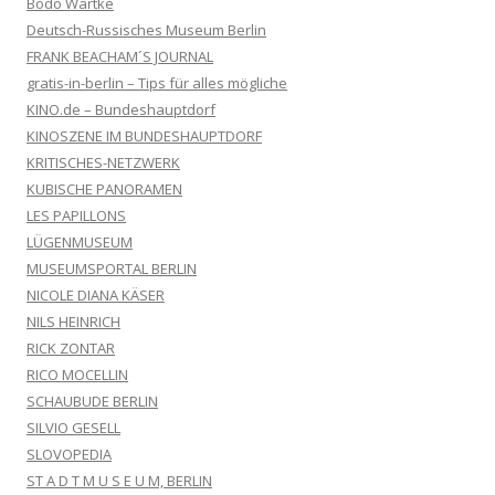
Bodo Wartke
Deutsch-Russisches Museum Berlin
FRANK BEACHAM´S JOURNAL
gratis-in-berlin – Tips für alles mögliche
KINO.de – Bundeshauptdorf
KINOSZENE IM BUNDESHAUPTDORF
KRITISCHES-NETZWERK
KUBISCHE PANORAMEN
LES PAPILLONS
LÜGENMUSEUM
MUSEUMSPORTAL BERLIN
NICOLE DIANA KÄSER
NILS HEINRICH
RICK ZONTAR
RICO MOCELLIN
SCHAUBUDE BERLIN
SILVIO GESELL
SLOVOPEDIA
ST A D T M U S E U M, BERLIN