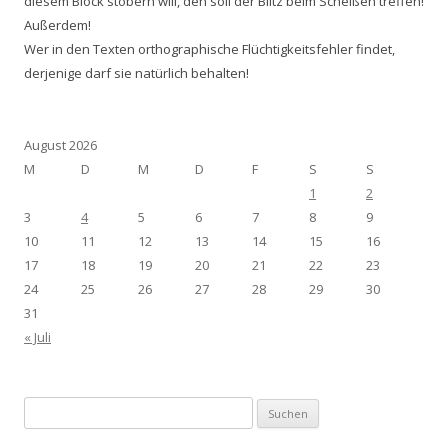
diesem Block stöbern will, den soll der Blitz beim Scheißen treffen!
Außerdem!
Wer in den Texten orthographische Flüchtigkeitsfehler findet,
derjenige darf sie natürlich behalten!
August 2026
M
D
M
D
F
S
S
1
2
3
4
5
6
7
8
9
10
11
12
13
14
15
16
17
18
19
20
21
22
23
24
25
26
27
28
29
30
31
« Juli
Suchen
nach: