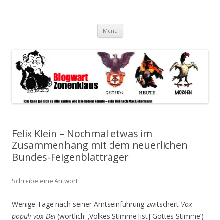
Blogwart Zonenkl@us
Alle hier veröffentlichten Texte und sonstigen medialen Inhalte
Zum
spiegeln im wesentlichen den Gesundheitszustand dieser unserer
Menü
Inhalt
springen
Gesellschaft wieder.
Felix Klein – Nochmal etwas im
Zusammenhang mit dem neuerlichen
Bundes-Feigenblatträger
Schreibe eine Antwort
Wenige Tage nach seiner Amtseinführung zwitschert
Vox
populi vox Dei
(wörtlich: ‚Volkes Stimme [ist] Gottes Stimme’)