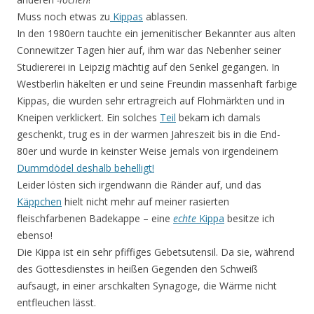
Muss noch etwas zu
Kippas
ablassen.
In den 1980ern tauchte ein jemenitischer Bekannter aus alten
Connewitzer Tagen hier auf, ihm war das Nebenher seiner
Studiererei in Leipzig mächtig auf den Senkel gegangen. In
Westberlin häkelten er und seine Freundin massenhaft farbige
Kippas, die wurden sehr ertragreich auf Flohmärkten und in
Kneipen verklickert. Ein solches
Teil
bekam ich damals
geschenkt, trug es in der warmen Jahreszeit bis in die End-
80er und wurde in keinster Weise jemals von irgendeinem
Dummdödel deshalb behelligt!
Leider lösten sich irgendwann die Ränder auf, und das
Käppchen
hielt nicht mehr auf meiner rasierten
fleischfarbenen Badekappe – eine
echte
Kippa
besitze ich
ebenso!
Die Kippa ist ein sehr pfiffiges Gebetsutensil. Da sie, während
des Gottesdienstes in heißen Gegenden den Schweiß
aufsaugt, in einer arschkalten Synagoge, die Wärme nicht
entfleuchen lässt.