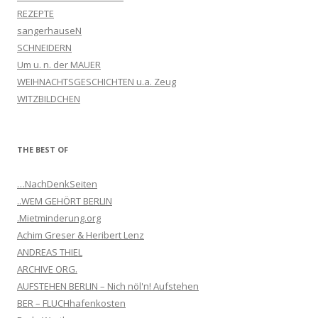
REZEPTE
sangerhauseN
SCHNEIDERN
Um u. n. der MAUER
WEIHNACHTSGESCHICHTEN u.a. Zeug
WITZBILDCHEN
THE BEST OF
…NachDenkSeiten
..WEM GEHÖRT BERLIN
.Mietminderung.org
Achim Greser & Heribert Lenz
ANDREAS THIEL
ARCHIVE ORG.
AUFSTEHEN BERLIN – Nich nöl'n! Aufstehen
BER – FLUCHhafenkosten