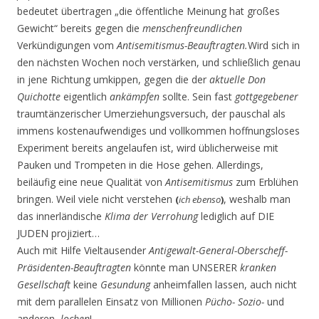
bedeutet übertragen „die öffentliche Meinung hat großes
Gewicht“ bereits gegen die
menschenfreundlichen
Verkündigungen vom
Antisemitismus-Beauftragten.
Wird sich in
den nächsten Wochen noch verstärken, und schließlich genau
in jene Richtung umkippen, gegen die der
aktuelle
Don
Quichotte
eigentlich
ankämpfen
sollte. Sein fast
gottgegebener
traumtänzerischer Umerziehungsversuch, der pauschal als
immens kostenaufwendiges und vollkommen hoffnungsloses
Experiment bereits angelaufen ist, wird üblicherweise mit
Pauken und Trompeten in die Hose gehen. Allerdings,
beiläufig eine neue Qualität von
Antisemitismus
zum Erblühen
bringen. Weil viele nicht verstehen
, weshalb man
(
ich ebenso
)
das innerländische
Klima der Verrohung
lediglich auf DIE
JUDEN projiziert…
Auch mit Hilfe Vieltausender
Antigewalt-General-Oberscheff-
Präsidenten-Beauftragten
könnte man UNSERER
kranken
Gesellschaft
keine
Gesundung
anheimfallen lassen, auch nicht
mit dem parallelen Einsatz von Millionen
Pücho- Sozio-
und
anderen
-lochen
!