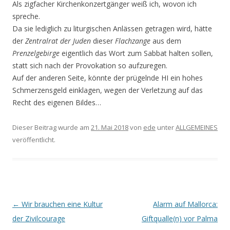
Als zigfacher Kirchenkonzertgänger weiß ich, wovon ich
spreche.
Da sie lediglich zu liturgischen Anlässen getragen wird, hätte
der
Zentralrat der Juden
dieser
Flachzange
aus dem
Prenzelgebirge
eigentlich das Wort zum Sabbat halten sollen,
statt sich nach der Provokation so aufzuregen.
Auf der anderen Seite, könnte der prügelnde HI ein hohes
Schmerzensgeld einklagen, wegen der Verletzung auf das
Recht des eigenen Bildes…
Dieser Beitrag wurde am
21. Mai 2018
von
ede
unter
ALLGEMEINES
veröffentlicht.
Beitrags-
←
Wir brauchen eine Kultur
Alarm auf Mallorca:
Navigation
der Zivilcourage
Giftqualle(n) vor Palma