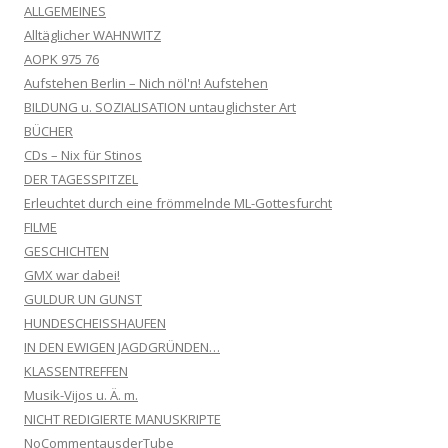
ALLGEMEINES
Alltäglicher WAHNWITZ
AOPK 975 76
Aufstehen Berlin – Nich nöl'n! Aufstehen
BILDUNG u. SOZIALISATION untauglichster Art
BÜCHER
CDs – Nix für Stinos
DER TAGESSPITZEL
Erleuchtet durch eine frömmelnde ML-Gottesfurcht
FILME
GESCHICHTEN
GMX war dabei!
GULDUR UN GUNST
HUNDESCHEISSHAUFEN
IN DEN EWIGEN JAGDGRÜNDEN…
KLASSENTREFFEN
Musik-Vijos u. Ä. m.
NICHT REDIGIERTE MANUSKRIPTE
NoCommentausderTube