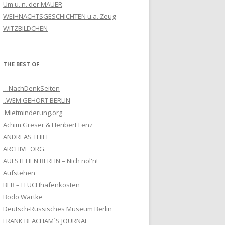
Um u. n. der MAUER
WEIHNACHTSGESCHICHTEN u.a. Zeug
WITZBILDCHEN
THE BEST OF
…NachDenkSeiten
..WEM GEHÖRT BERLIN
.Mietminderung.org
Achim Greser & Heribert Lenz
ANDREAS THIEL
ARCHIVE ORG.
AUFSTEHEN BERLIN – Nich nöl'n!
Aufstehen
BER – FLUCHhafenkosten
Bodo Wartke
Deutsch-Russisches Museum Berlin
FRANK BEACHAM´S JOURNAL