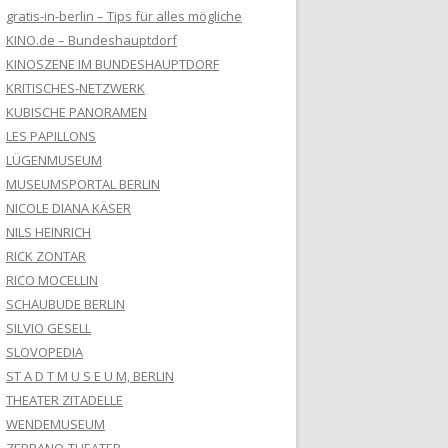
gratis-in-berlin – Tips für alles mögliche
KINO.de – Bundeshauptdorf
KINOSZENE IM BUNDESHAUPTDORF
KRITISCHES-NETZWERK
KUBISCHE PANORAMEN
LES PAPILLONS
LÜGENMUSEUM
MUSEUMSPORTAL BERLIN
NICOLE DIANA KÄSER
NILS HEINRICH
RICK ZONTAR
RICO MOCELLIN
SCHAUBUDE BERLIN
SILVIO GESELL
SLOVOPEDIA
ST A D T M U S E U M, BERLIN
THEATER ZITADELLE
WENDEMUSEUM