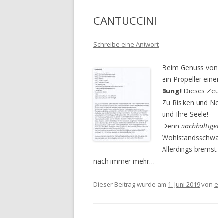
CANTUCCINI
Schreibe eine Antwort
Beim Genuss von j
ein Propeller ein
8ung!
Dieses Zeu
Zu Risiken und Ne
und Ihre Seele!
Denn
nachhaltige
Wohlstandsschwan
Allerdings bremst
nach immer mehr…
Dieser Beitrag wurde am
1. Juni 2019
von
e