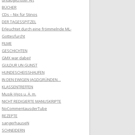
untauglichster Art
BÜCHER
CDs – Nix für Stinos
DER TAGESSPITZEL
Erleuchtet durch eine frömmelnde ML-
Gottesfurcht
FILME
GESCHICHTEN
GMX war dabei!
GULDUR UN GUNST
HUNDESCHEISSHAUFEN
IN DEN EWIGEN JAGDGRÜNDEN…
KLASSENTREFFEN
Musik-Vijos u. Ä. m.
NICHT REDIGIERTE MANUSKRIPTE
NoCommentausderTube
REZEPTE
sangerhauseN
SCHNEIDERN