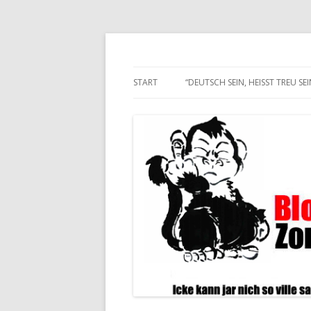
Alle hier veröffentlichten Texte und son
Blogwart Zonenkl@
START
“DEUTSCH SEIN, HEISST TREU SEIN