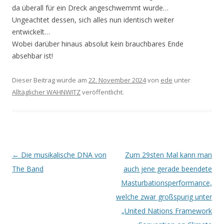
da überall für ein Dreck angeschwemmt wurde…
Ungeachtet dessen, sich alles nun identisch weiter
entwickelt…
Wobei darüber hinaus absolut kein brauchbares Ende
absehbar ist!
Dieser Beitrag wurde am
22. November 2024
von
ede
unter
Alltäglicher WAHNWITZ
veröffentlicht.
Beitrags-
←
Die musikalische DNA von
Zum 29sten Mal kann man
Navigation
The Band
auch jene gerade beendete
Masturbationsperformance,
welche zwar großspurig unter
„United Nations Framework