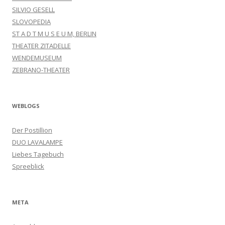
SILVIO GESELL
SLOVOPEDIA
ST A D T M U S E U M, BERLIN
THEATER ZITADELLE
WENDEMUSEUM
ZEBRANO-THEATER
WEBLOGS
Der Postillion
DUO LAVALAMPE
Liebes Tagebuch
Spreeblick
META