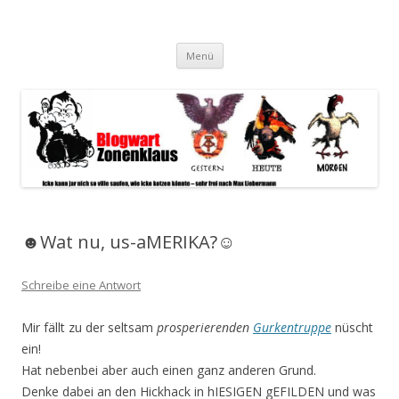
Blogwart Zonenkl@us
Alle hier veröffentlichten Texte und sonstigen medialen Inhalte
Zum
spiegeln im wesentlichen den Gesundheitszustand dieser unserer
Menü
Inhalt
springen
Gesellschaft wieder.
☻Wat nu, us-aMERIKA?☺
Schreibe eine Antwort
Mir fällt zu der seltsam
prosperierenden
Gurkentruppe
nüscht
ein!
Hat nebenbei aber auch einen ganz anderen Grund.
Denke dabei an den Hickhack in hIESIGEN gEFILDEN und was