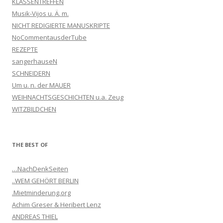
KLASSENTREFFEN
Musik-Vijos u. Ä. m.
NICHT REDIGIERTE MANUSKRIPTE
NoCommentausderTube
REZEPTE
sangerhauseN
SCHNEIDERN
Um u. n. der MAUER
WEIHNACHTSGESCHICHTEN u.a. Zeug
WITZBILDCHEN
THE BEST OF
…NachDenkSeiten
..WEM GEHÖRT BERLIN
.Mietminderung.org
Achim Greser & Heribert Lenz
ANDREAS THIEL