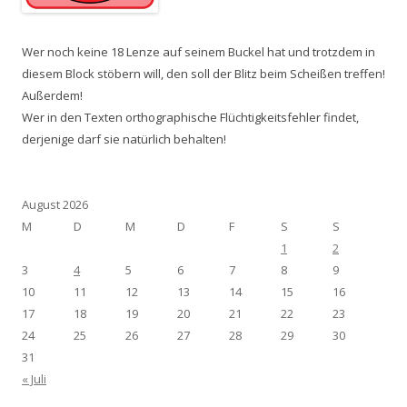
Wer noch keine 18 Lenze auf seinem Buckel hat und trotzdem in
diesem Block stöbern will, den soll der Blitz beim Scheißen treffen!
Außerdem!
Wer in den Texten orthographische Flüchtigkeitsfehler findet,
derjenige darf sie natürlich behalten!
August 2026
M
D
M
D
F
S
S
1
2
3
4
5
6
7
8
9
10
11
12
13
14
15
16
17
18
19
20
21
22
23
24
25
26
27
28
29
30
31
« Juli