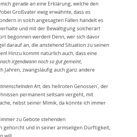
mich gerade an eine Erklärung, welche den
Wobei Großvater ewig erwähnte, dass es
on­dern in solch angesagten Fällen handelt es
verhalte und mit der Bewältigung solcherart
rt begonnen werden! Denn, wer sich davor
egel darauf an, die anstehend Situation zu seinen
n! Hinzu kommt natürlich auch, dass eine
n nach irgendwann noch so gut gemeint
,
 Jahren, zwangs­läufig auch ganz andere
utmenschelnden Art
, des hellroten Genossen´, der
ehnissen permanent seltsam vergeht, mit
che, nebst seiner Mimik, da könnte ich immer
, immer zu Gebote stehenden
n gehorcht und in seiner armseligen Dürftigkeit,
n will…………..