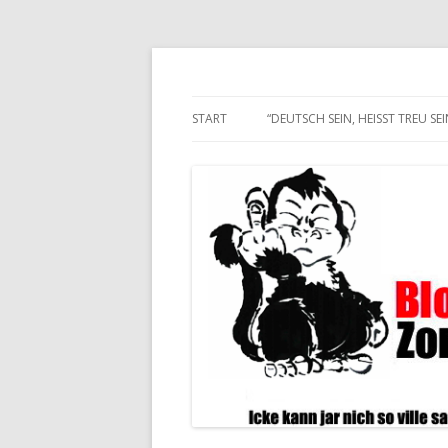
Alle hier veröffentlichten Texte und son
Blogwart Zonenkl@
START
“DEUTSCH SEIN, HEISST TREU SEIN