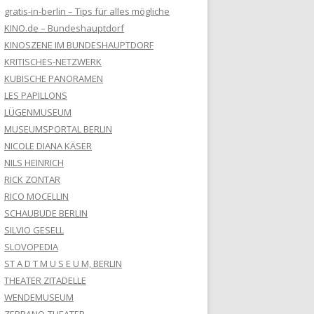
gratis-in-berlin – Tips für alles mögliche
KINO.de – Bundeshauptdorf
KINOSZENE IM BUNDESHAUPTDORF
KRITISCHES-NETZWERK
KUBISCHE PANORAMEN
LES PAPILLONS
LÜGENMUSEUM
MUSEUMSPORTAL BERLIN
NICOLE DIANA KÄSER
NILS HEINRICH
RICK ZONTAR
RICO MOCELLIN
SCHAUBUDE BERLIN
SILVIO GESELL
SLOVOPEDIA
ST A D T M U S E U M, BERLIN
THEATER ZITADELLE
WENDEMUSEUM