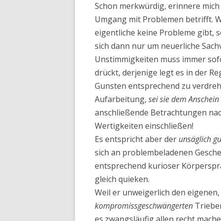
Schon merkwürdig, erinnere mich 
Umgang mit Proble­men betrifft. 
eigentliche keine Probleme gibt, s
sich dann nur um neuerliche Sach
Unstimmigkeiten muss immer sofo
drückt, derjenige legt es in der R
Gunsten entsprechend zu verdrehe
Aufarbeitung,
sei sie dem An­schei
anschließende Betrachtungen nach
Wertigkeiten einschließen!
Es entspricht aber der
unsäglich g
sich an prob­lembeladenen Gesch
entsprechend kurioser Körperspra
gleich quieken.
Weil er unweigerlich den eigenen
kompromissgeschwängerten
Triebe
es zwangsläufig allen recht mache