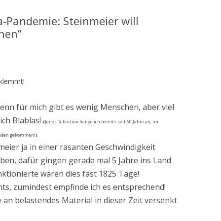
-Pandemie: Steinmeier will
nen”
 klemmt!
denn für mich gibt es wenig Menschen, aber viel
ich Blablas!
(
Jener Definition hänge ich bereits seit 60 Jahre an, im
Runden gekommen!
)
meier ja in einer rasanten Geschwindigkeit
ben, dafür gingen gerade mal 5 Jahre ins Land
tio­nierte waren dies fast 1825 Tage!
chts, zumindest empfinde ich es entsprechend!
 an belastendes Material in dieser Zeit versenkt