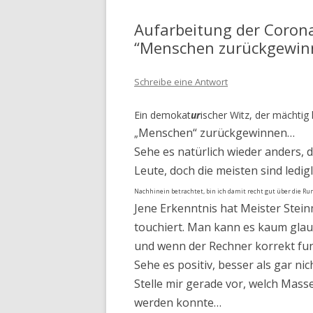
Aufarbeitung der Corona
“Menschen zurückgewin
Schreibe eine Antwort
Ein demokat
ur
ischer Witz, der mächtig
Menschen“ zurückgewinnen…
„
Sehe es natürlich wieder anders, 
Leute, doch die meisten sind ledigl
Nachhinein betrachtet, bin ich damit recht gut über die 
Jene
Erkenntnis hat Meister Stein
touchiert. Man kann es kaum glau
und wenn der Rechner korrekt funk
Sehe es positiv, besser als gar ni
Stelle mir gerade vor, welch Masse
werden konnte…