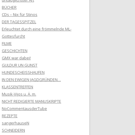
untauglichster Art
BÜCHER
CDs – Nix für Stinos
DER TAGESSPITZEL
Erleuchtet durch eine frömmelnde ML-
Gottesfurcht
FILME
GESCHICHTEN
GMX war dabei!
GULDUR UN GUNST
HUNDESCHEISSHAUFEN
IN DEN EWIGEN JAGDGRÜNDEN…
KLASSENTREFFEN
Musik-Vijos u. Ä. m.
NICHT REDIGIERTE MANUSKRIPTE
NoCommentausderTube
REZEPTE
sangerhauseN
SCHNEIDERN