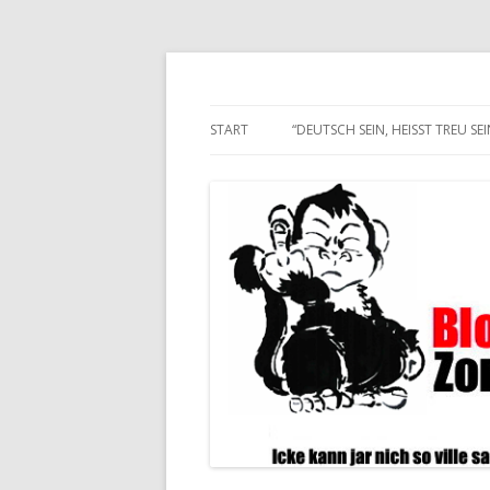
Alle hier veröffentlichten Texte und son
Blogwart Zonenkl@
START
“DEUTSCH SEIN, HEISST TREU SEIN