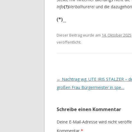
Info
(?)
Verbalhure­rei
und die dazugehöri
(*)
…
Dieser Beitrag wurde am
14. Oktober 2025
veröffentlicht.
Beitrags-
←
Nachtrag wg. UTE IRIS STALZER – d
Navigation
großen Frau Bürgermeister in spe…
Schreibe einen Kommentar
Deine E-Mail-Adresse wird nicht veröffen
Kommentar
*