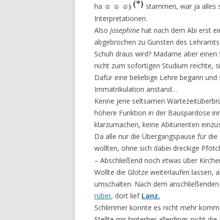
(*)
ha
☺
☺ ☺
stammen, war ja alles
)
Interpretationen.
Also
Josephine
hat nach dem Abi erst ei
abgebrochen zu Gunsten des Lehramtsst
Schuh draus wird? Madame aber einen Sc
nicht zum sofortigen Studium reichte, 
Dafür eine beliebige Lehre begann und 
Immatrikulation anstand…
Kenne jene seltsamen Wartezeitüberbr
höhere Funktion in der Bauspardose inn
klarzumachen, kei­ne Abiturienten einzu
Da alle nur die Übergangspause für di
wollten, ohne sich dabei dreckige Pföt
– Abschließend noch etwas über Kirch
Wollte die Glotze weiterlaufen lassen, 
umschalten. Nach dem anschließenden 
rüber
, dort lief
Lanz.
Schlimmer konnte es nicht mehr kommen
Stellte mir hinterher allerdings nicht d