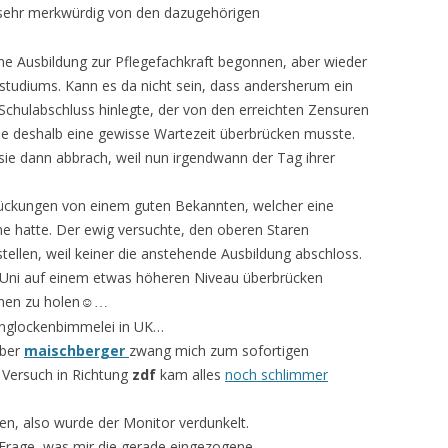
 sehr merkwürdig von den dazugehörigen
ne Ausbildung zur Pflegefachkraft begonnen, aber wieder
u­diums. Kann es da nicht sein, dass andersherum ein
hul­abschluss hinlegte, der von den erreichten Zensuren
sie des­halb eine gewisse Wartezeit überbrücken musste.
sie dann abbrach, weil nun irgendwann der Tag ihrer
ückungen von einem guten Bekannten, welcher eine
e hatte. Der ewig versuchte, den oberen Staren
stellen, weil keiner die anstehende Ausbildung abschloss.
e Uni auf einem etwas höheren Niveau überbrücken
chen zu holen
☺…
englockenbimmelei in UK…
aber
maischberger
zwang mich zum sofortigen
Versuch in Richtung
zdf
kam alles
noch schlimmer
, also wurde der Monitor verdunkelt.
ie Frage, was mir die gerade eingezogene