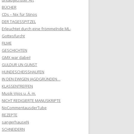
untauglichster Art
BÜCHER
CDs – Nix für Stinos
DER TAGESSPITZEL
Erleuchtet durch eine frömmelnde ML-
Gottesfurcht
FILME
GESCHICHTEN
GMX war dabei!
GULDUR UN GUNST
HUNDESCHEISSHAUFEN
IN DEN EWIGEN JAGDGRÜNDEN…
KLASSENTREFFEN
Musik-Vijos u. Ä. m.
NICHT REDIGIERTE MANUSKRIPTE
NoCommentausderTube
REZEPTE
sangerhauseN
SCHNEIDERN