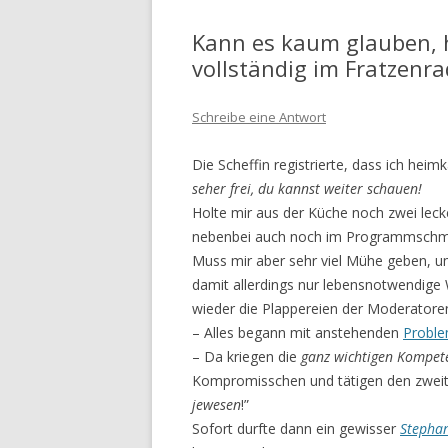
Kann es kaum glauben, h
vollständig im Fratzenr
Schreibe eine Antwort
Die Scheffin registrierte, dass ich he
seher frei, du kannst weiter schauen!
Holte mir aus der Küche noch zwei leck
ne­benbei auch noch im Programmsch
Muss mir aber sehr viel Mühe geben, u
damit allerdings nur lebensnotwendige 
wieder die Plappereien der Moderatore
– Alles begann mit anstehenden
Probl
– Da kriegen die
ganz wichtigen Kompet
Kompro­misschen und tätigen den zweite
jewesen
!”
Sofort durfte dann ein gewisser
Stephan