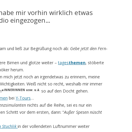
abe mir vorhin wirklich etwas
adio eingezogen…
imkam und ließ zur Begrüßung noch ab:
Gebe jetzt den Fern­
ere Birnen und glotze weiter –
tages
themen
,
stöberte
möker herum.
m mich jetzt noch an irgendetwas zu erinnern, meine
Wichtigkeiten. Weiß nicht so recht, weshalb mir immer
INNERINNEN usw. u.ä.
n
*
so auf den Docht gehen.
emen
bei
Y-Tours
…
enzsimulanten
nichts auf die Reihe, sei es nur ein
n Schritt vor dem ersten, dann: “
Außer Spesen nüscht
 Stuchlik
in der vollendeten Luftnummer weiter