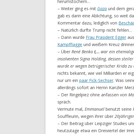
herumsto­chern…
– Weiter ging es mit
Gaza
und dem ger
gab es darin eine Ablichtung, so weit d
Kommentar dazu, lediglich von
Beschä
– Natürlich durfte Trump nicht fehlen…
– Dann wurde
Frau Präsident Egger
aus
Kampf­flagge
und weißem Kreuz drinnen
– Über
René Benko
(…
war ein ehemalig
insolventen Signa Holding, dessen steile
wurde er wegen betrügerischer Krida zu 
nichts bekannt, wie viel Milliarden er e
nur um ein
paar Fick-Sechser
. Was sein
allerdings sofort an Hernn Kanzler Merz
– Der Ringelpiez ohne anfassen von
Mo
spräch.
Vermute mal,
Emmanuel
benutzt seine
P
Souffleurin, wegen ihrer über
20jährige
– Der Beitrag über Leipziger Studies
heutzuta­ge etwa ein Dreiviertel der Im