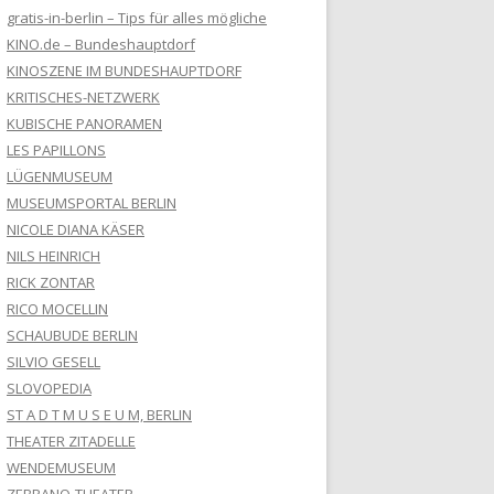
gratis-in-berlin – Tips für alles mögliche
KINO.de – Bundeshauptdorf
KINOSZENE IM BUNDESHAUPTDORF
KRITISCHES-NETZWERK
KUBISCHE PANORAMEN
LES PAPILLONS
LÜGENMUSEUM
MUSEUMSPORTAL BERLIN
NICOLE DIANA KÄSER
NILS HEINRICH
RICK ZONTAR
RICO MOCELLIN
SCHAUBUDE BERLIN
SILVIO GESELL
SLOVOPEDIA
ST A D T M U S E U M, BERLIN
THEATER ZITADELLE
WENDEMUSEUM