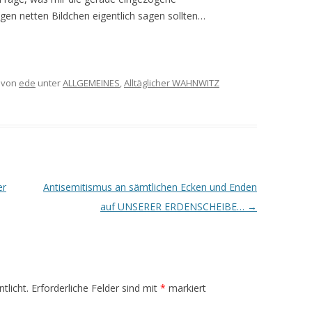
gen netten Bildchen eigentlich sagen sollten…
von
ede
unter
ALLGEMEINES
,
Alltäglicher WAHNWITZ
er
Antisemitismus an sämtlichen Ecken und Enden
auf UNSERER ERDENSCHEIBE…
→
tlicht.
Erforderliche Felder sind mit
*
markiert