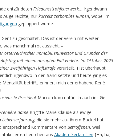
ade entzündeten
Friedensstrohfeuerwerk
… Irgendwann
as Auge reichte, nur
korrekt zerbombte Ruinen
, wobei im
digungen
geplappert wurde.
 Genf zu geschaltet. Das ist der Verein mit weißer
, was manchmal rot aussieht. –
er österreichischer Immobilieninvestor und Gründer der
r Aufstieg mit einem abrupten Fall endete. Im Oktober 2025
einer zweijährigen Haftstrafe
verurteilt
.
)
ist überhaupt
igentlich irgendwo in den Sand setzte und heute ging es
e Mentalität betrifft, erinnert mich der erhabene René
!
nsieur le Président
Macron kam natürlich auch ins Ge­
remière dame
Brigitte Marie-Claude als ewige
n Lebenserfahrung,
die sie mehr auf ihrem Buckel hat.
 und entsprechend Kommentare von
Betroffenen
, weil
matrikulierten Leutchen aus
Akademikerfamilien
(
Ha, ha,