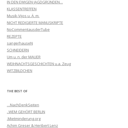
IN DEN EWIGEN JAGDGRÜNDEN…
KLASSENTREFFEN
Musik-Vijos u. Ä. m.
NICHT REDIGIERTE MANUSKRIPTE
NoCommentausderTube
REZEPTE
sangerhauseN
SCHNEIDERN
Um u. n. der MAUER
WEIHNACHTSGESCHICHTEN u.a. Zeug
WITZBILDCHEN
THE BEST OF
…NachDenkSeiten
..WEM GEHÖRT BERLIN
.Mietminderung.org
Achim Greser & Heribert Lenz