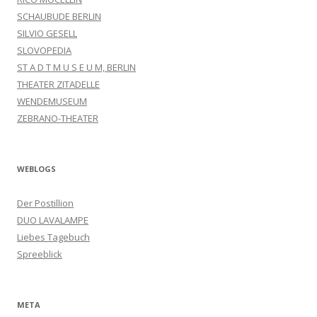
SCHAUBUDE BERLIN
SILVIO GESELL
SLOVOPEDIA
ST A D T M U S E U M, BERLIN
THEATER ZITADELLE
WENDEMUSEUM
ZEBRANO-THEATER
WEBLOGS
Der Postillion
DUO LAVALAMPE
Liebes Tagebuch
Spreeblick
META