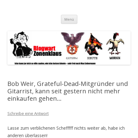
Blogwart Zonenkl@us
Alle hier veröffentlichten Texte und sonstigen medialen Inhalte
Zum
spiegeln im wesentlichen den Gesundheitszustand dieser unserer
Menü
Inhalt
springen
Gesellschaft wieder.
Bob Weir, Grateful-Dead-Mitgründer und
Gitarrist, kann seit gestern nicht mehr
einkaufen gehen…
Schreibe eine Antwort
Lasse zum verblichenen Schefffff nichts weiter ab, habe ich
anderen überlassen!