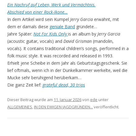
Ein Nachruf auf Leben, Werk und Vermächtnis.
Abschied von einer Rock-Ikone…
In dem Artikel wird sein Kumpel
Jerry Garcia
erwähnt, mit
dem er damals diese
geniale Band
gründete…
Jahre Später:
Not For Kids Only
is an album by
Jerry Garcia
(acoustic guitar, vocals) and
David Grisman
(mandolin,
vocals). It contains traditional children’s songs, performed in a
folk music style. It was recorded and released in 1993.
Erhielt jene Scheibe in dem Jahr als Geburtstagsgeschenk. Sie
lief oftmals, wenn ich in der Dunkel­kammer werkelte, weil die
Mucke sehr beruhigend herüberkam…
Die ganz Zeit lief:
grateful dead, 30 trips
Dieser Beitrag wurde am
11. Januar 2026
von
ede
unter
ALLGEMEINES
,
IN DEN EWIGEN JAGDGRÜNDEN...
veröffentlicht.