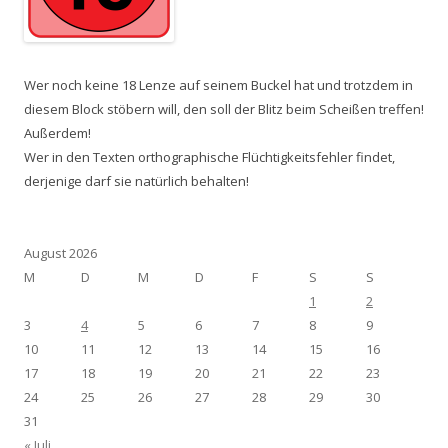
Wer noch keine 18 Lenze auf seinem Buckel hat und trotzdem in
diesem Block stöbern will, den soll der Blitz beim Scheißen treffen!
Außerdem!
Wer in den Texten orthographische Flüchtigkeitsfehler findet,
derjenige darf sie natürlich behalten!
August 2026
M
D
M
D
F
S
S
1
2
3
4
5
6
7
8
9
10
11
12
13
14
15
16
17
18
19
20
21
22
23
24
25
26
27
28
29
30
31
« Juli