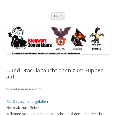
Blogwart Zonenkl@us
Alle hier veröffentlichten Texte und sonstigen medialen Inhalte
Zum
spiegeln im wesentlichen den Gesundheitszustand dieser unserer
Menü
Inhalt
springen
Gesellschaft wieder.
…und Dracula taucht dann zum Stippen
auf
Schreibe eine Antwort
Für Deutschland gefallen
Helm ab zum Gebet.
Millionen von Deutschen sind schon auf dem Feld der Ehre