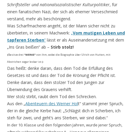
Schriftsteller und nationalsozialistischer Kulturpolitiker
, für
einen fanatischen Nazi, der sich als eherner Verseschmied
verstand, mehr als beschönigend.
Was Scharfmacherei angeht, ist der Mann sicher nicht zu
überbieten, in seinem Machwerk:
„
Vom mutigen Leben und
tapferen Sterben
“
lässt er als Auseinandersetzung mit dem
„Ins Gras beißen“ ab –
Stirb stolz!
(
Besitze drei
“WERKE”
von ihm, wobei die Biographie über Ulrich von Hutten, mit
Abstrichen sogar lesbar ist.
)
Das heißt: denke daran, dass dein Tod die Erfüllung des
Gesetzes ist und dass der Tod die Krönung der Pflicht ist.
Denke daran, dass dein stolzer Tod den Jungen zur
Überwindung des Grauens verhilft.
Wer stolz stirbt, raubt dem Tod den Schrecken.
Aus den „
Abenteuern des Werner Hol
t“ stammt jener Spruch,
der in die gleiche Kerbe haut: „Schlägst dich in Scherben, ich
steh für zwei, und geht’s ans Sterben, wir sind dabei.“
In der 10. Klasse und den folgenden Jahren, wurde jener Spruch,
oftmals während Rauschphase II – Hang zur allgemeinen