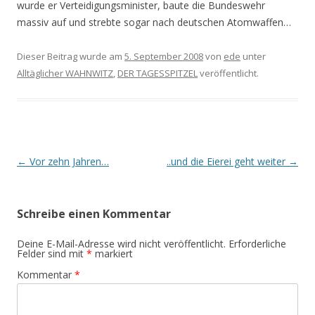
wurde er Verteidigungsminister, baute die Bundeswehr
massiv auf und strebte sogar nach deutschen Atomwaffen…
Dieser Beitrag wurde am
5. September 2008
von
ede
unter
Alltäglicher WAHNWITZ
,
DER TAGESSPITZEL
veröffentlicht.
Beitrags-
←
Vor zehn Jahren…
..und die Eierei geht weiter
→
Navigation
Schreibe einen Kommentar
Deine E-Mail-Adresse wird nicht veröffentlicht.
Erforderliche
Felder sind mit
*
markiert
Kommentar
*