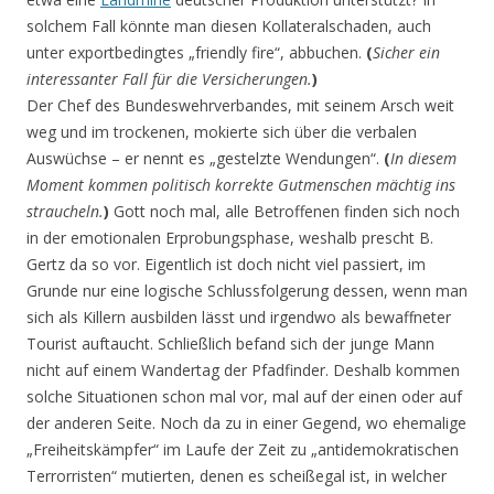
solchem Fall könnte man diesen Kollateralschaden, auch
unter exportbedingtes „friendly fire“, abbuchen.
(
Sicher ein
interessanter Fall für die Versicherungen.
)
Der Chef des Bundeswehrverbandes, mit seinem Arsch weit
weg und im trockenen, mokierte sich über die verbalen
Auswüchse – er nennt es „gestelzte Wendungen“.
(
In diesem
Moment kommen politisch korrekte Gutmenschen mächtig ins
straucheln.
)
Gott noch mal, alle Betroffenen finden sich noch
in der emotionalen Erprobungsphase, weshalb prescht B.
Gertz da so vor. Eigentlich ist doch nicht viel passiert, im
Grunde nur eine logische Schlussfolgerung dessen, wenn man
sich als Killern ausbilden lässt und irgendwo als bewaffneter
Tourist auftaucht. Schließlich befand sich der junge Mann
nicht auf einem Wandertag der Pfadfinder. Deshalb kommen
solche Situationen schon mal vor, mal auf der einen oder auf
der anderen Seite. Noch da zu in einer Gegend, wo ehemalige
„Freiheitskämpfer“ im Laufe der Zeit zu „antidemokratischen
Terrorristen“ mutierten, denen es scheißegal ist, in welcher