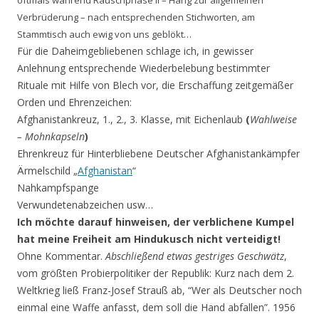
Verbrüderung – nach entsprechenden Stichworten, am
Stammtisch auch ewig von uns geblökt…
Für die Daheimgebliebenen schlage ich, in gewisser
Anlehnung entsprechende Wiederbelebung bestimmter
Rituale mit Hilfe von Blech vor, die Erschaffung zeitgemäßer
Orden und Ehrenzeichen:
Afghanistankreuz, 1., 2., 3. Klasse, mit Eichenlaub
(
Wahlweise
– Mohnkapseln
)
Ehrenkreuz für Hinterbliebene Deutscher Afghanistankämpfer
Ärmelschild „
Afghanistan
“
Nahkampfspange
Verwundetenabzeichen usw…
Ich möchte darauf hinweisen, der verblichene Kumpel
hat meine Freiheit am Hindukusch nicht verteidigt!
Ohne Kommentar.
Abschließend etwas gestriges Geschwätz
,
vom größten Probierpolitiker der Republik: Kurz nach dem 2.
Weltkrieg ließ Franz-Josef Strauß ab, “Wer als Deutscher noch
einmal eine Waffe anfasst, dem soll die Hand abfallen”. 1956