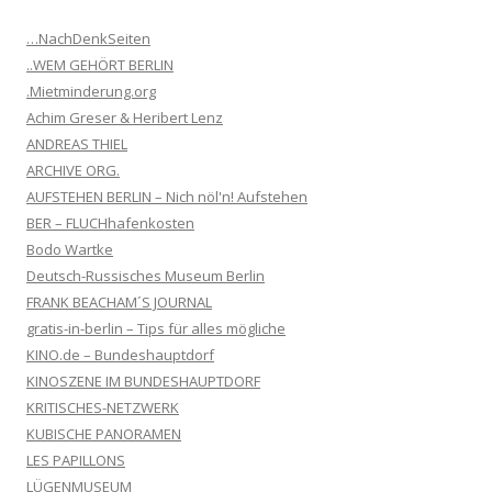
…NachDenkSeiten
..WEM GEHÖRT BERLIN
.Mietminderung.org
Achim Greser & Heribert Lenz
ANDREAS THIEL
ARCHIVE ORG.
AUFSTEHEN BERLIN – Nich nöl'n! Aufstehen
BER – FLUCHhafenkosten
Bodo Wartke
Deutsch-Russisches Museum Berlin
FRANK BEACHAM´S JOURNAL
gratis-in-berlin – Tips für alles mögliche
KINO.de – Bundeshauptdorf
KINOSZENE IM BUNDESHAUPTDORF
KRITISCHES-NETZWERK
KUBISCHE PANORAMEN
LES PAPILLONS
LÜGENMUSEUM