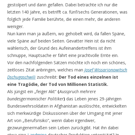
gestolpert und dann gefallen. Dabei betrachte ich nur die
letzten 140 Jahre, es betrifft ca. fünf/sechs Generationen, was
folglich jede Familie berührte, die einen mehr, die anderen
weniger.
Nun kann man ja äußern, wo gehobelt wird, da fallen Späne,
viele Späne auf beiden Seiten. Gevatter Hein ist da nicht
wählerisch, der Grund des Aufeinandertreffens ist ihm
schnuppe, Hauptsache er fährt eine prachtvolle Ernte ein.
Vor den nachfolgenden Sätzen möchte ich noch ein schönes,
zeitloses Zitat anbringen, welches man
Josef Wissarionowitsch
Dschugaschwili
zuschreibt:
Der Tod eines einzelnen ist
eine Tragödie, der Tod von Millionen Statistik.
Als jüngst ein „feiger Akt“
(
Ausspruch mehrere
bundesgermanischer Politiker
)
das Leben jenes 29-jährigen
Bundeswehrsoldaten in Afghanistan auslöschte, entwickelten
sich merkwürdige Diskussionen über der Umgang mit jener
Art von „Berufsrisiko“, wenn dabei irgendwer,
gezwungenermaßen sein Leben zurückgibt. Hat ihn dabei
etwa eine
Landmine
deutscher Produktion unterstützt? In