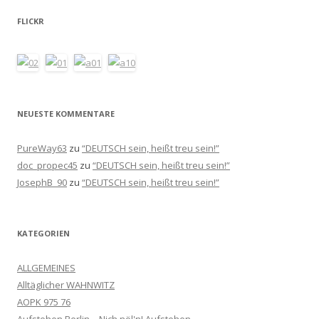
FLICKR
NEUESTE KOMMENTARE
PureWay63
zu
“DEUTSCH sein, heißt treu sein!”
doc_propec45
zu
“DEUTSCH sein, heißt treu sein!”
JosephB_90
zu
“DEUTSCH sein, heißt treu sein!”
KATEGORIEN
ALLGEMEINES
Alltäglicher WAHNWITZ
AOPK 975 76
Aufstehen Berlin – Nich nöl'n! Aufstehen