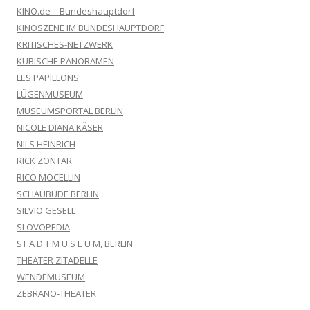
KINO.de – Bundeshauptdorf
KINOSZENE IM BUNDESHAUPTDORF
KRITISCHES-NETZWERK
KUBISCHE PANORAMEN
LES PAPILLONS
LÜGENMUSEUM
MUSEUMSPORTAL BERLIN
NICOLE DIANA KÄSER
NILS HEINRICH
RICK ZONTAR
RICO MOCELLIN
SCHAUBUDE BERLIN
SILVIO GESELL
SLOVOPEDIA
ST A D T M U S E U M, BERLIN
THEATER ZITADELLE
WENDEMUSEUM
ZEBRANO-THEATER