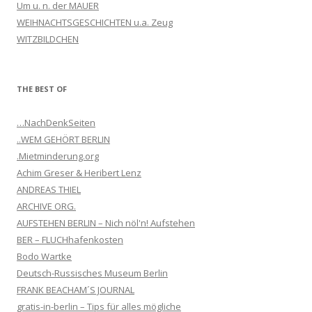
Um u. n. der MAUER
WEIHNACHTSGESCHICHTEN u.a. Zeug
WITZBILDCHEN
THE BEST OF
…NachDenkSeiten
..WEM GEHÖRT BERLIN
.Mietminderung.org
Achim Greser & Heribert Lenz
ANDREAS THIEL
ARCHIVE ORG.
AUFSTEHEN BERLIN – Nich nöl'n! Aufstehen
BER – FLUCHhafenkosten
Bodo Wartke
Deutsch-Russisches Museum Berlin
FRANK BEACHAM´S JOURNAL
gratis-in-berlin – Tips für alles mögliche