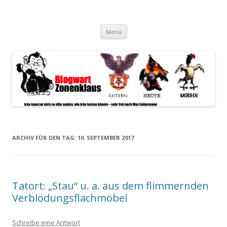
Blogwart Zonenkl@us
Alle hier veröffentlichten Texte und sonstigen medialen Inhalte
Zum
spiegeln im wesentlichen den Gesundheitszustand dieser unserer
Menü
Inhalt
springen
Gesellschaft wieder.
ARCHIV FÜR DEN TAG:
10. SEPTEMBER 2017
Tatort: „Stau“ u. a. aus dem flimmernden
Verblödungsflachmöbel
Schreibe eine Antwort