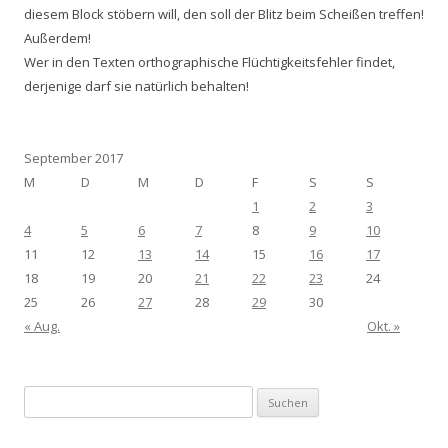
diesem Block stöbern will, den soll der Blitz beim Scheißen treffen!
Außerdem!
Wer in den Texten orthographische Flüchtigkeitsfehler findet,
derjenige darf sie natürlich behalten!
September 2017
M
D
M
D
F
S
S
1
2
3
4
5
6
7
8
9
10
11
12
13
14
15
16
17
18
19
20
21
22
23
24
25
26
27
28
29
30
« Aug.
Okt. »
Suchen
nach: