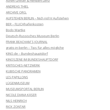
Achim Greser & Heribert Lenz
ANDREAS THIEL
ARCHIVE ORG.
AUFSTEHEN BERLIN – Nich nöl'n! Aufstehen
BER – FLUCHhafenkosten
Bodo Wartke
Deutsch-Russisches Museum Berlin
FRANK BEACHAM´S JOURNAL
gratis-in-berlin – Tips für alles mögliche
KINO.de – Bundeshauptdorf
KINOSZENE IM BUNDESHAUPTDORF
KRITISCHES-NETZWERK
KUBISCHE PANORAMEN
LES PAPILLONS
LÜGENMUSEUM
MUSEUMSPORTAL BERLIN
NICOLE DIANA KÄSER
NILS HEINRICH
RICK ZONTAR