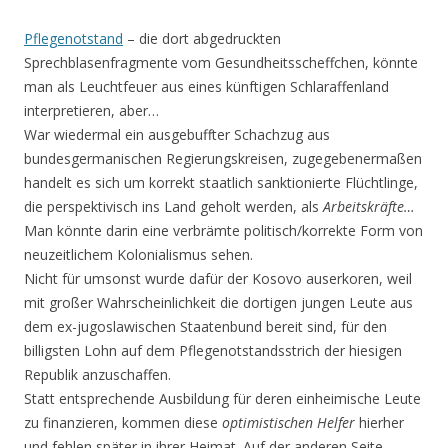
Pflegenotstand
– die dort abgedruckten
Sprechblasenfragmente vom Gesundheitsscheffchen, könnte
man als Leuchtfeuer aus eines künftigen Schlaraffenland
interpretieren, aber…
War wiedermal ein ausgebuffter Schachzug aus
bundesgermanischen Regierungskreisen, zugegebenermaßen
handelt es sich um korrekt staatlich sanktionierte Flüchtlinge,
die perspektivisch ins Land geholt werden, als
Arbeitskräfte…
Man könnte darin eine verbrämte politisch/korrekte Form von
neuzeitlichem Kolonialismus sehen.
Nicht für umsonst wurde dafür der Kosovo auserkoren, weil
mit großer Wahrscheinlichkeit die dortigen jungen Leute aus
dem ex-jugoslawischen Staatenbund bereit sind, für den
billigsten Lohn auf dem Pflegenotstandsstrich der hiesigen
Republik anzuschaffen.
Statt entsprechende Ausbildung für deren einheimische Leute
zu finanzieren, kommen diese
optimistischen Helfer
hierher
und fehlen später in ihrer Heimat. Auf der anderen Seite