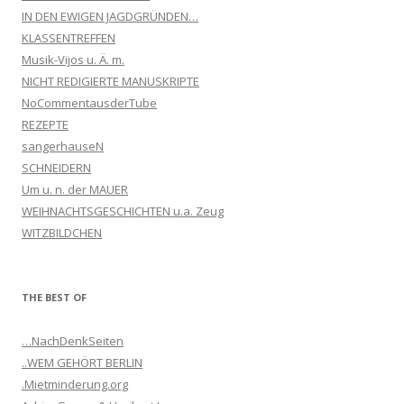
IN DEN EWIGEN JAGDGRÜNDEN…
KLASSENTREFFEN
Musik-Vijos u. Ä. m.
NICHT REDIGIERTE MANUSKRIPTE
NoCommentausderTube
REZEPTE
sangerhauseN
SCHNEIDERN
Um u. n. der MAUER
WEIHNACHTSGESCHICHTEN u.a. Zeug
WITZBILDCHEN
THE BEST OF
…NachDenkSeiten
..WEM GEHÖRT BERLIN
.Mietminderung.org