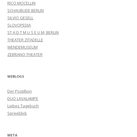
RICO MOCELLIN
SCHAUBUDE BERLIN
SILVIO GESELL
SLOVOPEDIA
ST A D T M U S E U M, BERLIN
THEATER ZITADELLE
WENDEMUSEUM
ZEBRANO-THEATER
WEBLOGS
Der Postillion
DUO LAVALAMPE
Liebes Tagebuch
Spreeblick
META