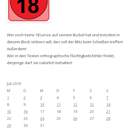
Wer noch keine 18 Lenze auf seinem Buckel hat und trotzdem in
diesem Block stöbern will, den soll der Blitz beim Scheißen treffen!
Außerdem!
Wer in den Texten orthographische Flüchtigkeitsfehler findet,
derjenige darf sie natürlich behalten!
Juli 2019
M
D
M
D
F
S
S
1
2
3
4
5
6
7
8
9
10
11
12
13
14
15
16
17
18
19
20
21
22
23
24
25
26
27
28
29
30
31