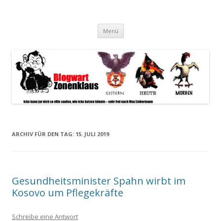
Blogwart Zonenkl@us
Alle hier veröffentlichten Texte und sonstigen medialen Inhalte
Zum
spiegeln im wesentlichen den Gesundheitszustand dieser unserer
Menü
Inhalt
springen
Gesellschaft wieder.
ARCHIV FÜR DEN TAG:
15. JULI 2019
Gesundheitsminister Spahn wirbt im
Kosovo um Pflegekräfte
Schreibe eine Antwort