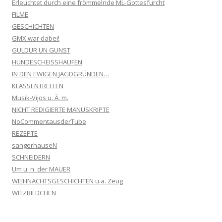
Erleuchtet durch eine frömmelnde ML-Gottesfurcht
FILME
GESCHICHTEN
GMX war dabei!
GULDUR UN GUNST
HUNDESCHEISSHAUFEN
IN DEN EWIGEN JAGDGRÜNDEN…
KLASSENTREFFEN
Musik-Vijos u. Ä. m.
NICHT REDIGIERTE MANUSKRIPTE
NoCommentausderTube
REZEPTE
sangerhauseN
SCHNEIDERN
Um u. n. der MAUER
WEIHNACHTSGESCHICHTEN u.a. Zeug
WITZBILDCHEN