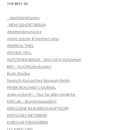
THE BEST OF
…NachDenkSeiten
..WEM GEHÖRT BERLIN
.Mietminderung.org
Achim Greser & Heribert Lenz
ANDREAS THIEL
ARCHIVE ORG.
AUFSTEHEN BERLIN – Nich nöl'n! Aufstehen
BER – FLUCHhafenkosten
Bodo Wartke
Deutsch-Russisches Museum Berlin
FRANK BEACHAM´S JOURNAL
gratis-in-berlin – Tips für alles mögliche
KINO.de – Bundeshauptdorf
KINOSZENE IM BUNDESHAUPTDORF
KRITISCHES-NETZWERK
KUBISCHE PANORAMEN
LES PAPILLONS