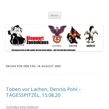
Blogwart Zonenkl@us
Alle hier veröffentlichten Texte und sonstigen medialen Inhalte
Zum
spiegeln im wesentlichen den Gesundheitszustand dieser unserer
Menü
Inhalt
springen
Gesellschaft wieder.
ARCHIV FÜR DEN TAG:
18. AUGUST 2020
Toben vor Lachen, Dennis Pohl –
TAGESSPITZEL, 15.08.20
Schreibe eine Antwort