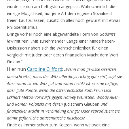
wurde sie nun am heftigsten angepisst. Wahrscheinlich die
einzige Möglichkeit, auf jene Art dem eigenen Sozialneid
freien Lauf zulassen, zusätzlich alles noch gewürzt mit etwas
Philosemitismus…
Bringe vorher noch eine abgewandelte Form von
Godwin’s
law
mit rein: „Mit zunehmender Länge einer Minderheiten-
Diskussion nähert sich die Wahrscheinlichkeit für einen
Vergleich mit Juden oder deren finanziellen Macht dem Wert
Eins an.“
Hier nun
Caroline Clifford
:
„Wenn man gewisse Grenzen
überschreitet, muss der Witz allerdings richtig gut sein“, sagt sie
Aber wann ist ein Witz gut und wann nicht? Ist es eine heftige,
aber gute Pointe, wenn die österreichische Komikerin Lisa
Eckhart Metoo-Vorwürfe gegen Harvey Weinstein, Woody Allen
und Roman Polanski mit deren
jüdischem Glauben
und
finanzieller Macht in Verbindung bringt? Oder reproduziert sie
damit gefährliche antisemitische Klischees?
Finde es immer schon zum Kotzen, wenn weltweit eine