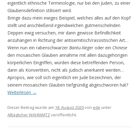
eigentlich ethnische Terminologie, nur bei den Juden, zu einer
Glaubensdefinition stilisiert wird.
Bringe dazu mein ewiges Beispiel, welches alles auf den Kopf
stellt und anschließend irgendwelchen gutmenschelnden
Deppen ewig versuchen, mir dann gewisse Befindlichkeit
anzuhängen in Richtung der antisemitisch/rassistischen Art…
Wenn nun ein rabenschwarzer
Bantu-Neger
oder ein
Chinese
den mosaischen Glauben annähme mit allen dazugehörigen
körperlichen Eingriffen, würden diese betreffenden Person,
dann als Konvertiten, nicht als jüdisch anerkannt werden…
Apropos, wie soll sich eigentlich ein Jude bezeichnen, der
seinem mosaischen Glauben tiefgründig abgeschworen hat?
Weiterlesen
→
Dieser Beitrag wurde am
18. August 2020
von
ede
unter
Alltäglicher WAHNWITZ
veröffentlicht.