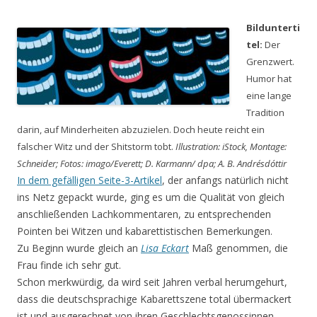
Bildunterti
tel:
Der
Grenzwert.
Humor hat
eine lange
Tradition
darin, auf Minderheiten abzuzielen. Doch heute reicht ein
falscher Witz und der Shitstorm tobt.
Illustration: iStock, Montage:
Schneider; Fotos: imago/Everett; D. Karmann/ dpa; A. B. Andrésdóttir
In dem gefälligen Seite-3-Artikel
, der anfangs natürlich nicht
ins Netz gepackt wurde, ging es um die Qualität von gleich
anschließenden Lachkommentaren, zu entsprechenden
Pointen bei Witzen und kabarettistischen Bemerkungen.
Zu Beginn wurde gleich an
Lisa Eckart
Maß genommen, die
Frau finde ich sehr gut.
Schon merkwürdig, da wird seit Jahren verbal herumgehurt,
dass die deutschsprachige Kabarettszene total übermackert
ist und ausgerechnet von ihren Geschlechtsgenossinnen