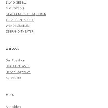
SILVIO GESELL
SLOVOPEDIA
ST A D T M U S E U M, BERLIN
THEATER ZITADELLE
WENDEMUSEUM
ZEBRANO-THEATER
WEBLOGS
Der Postillion
DUO LAVALAMPE
Liebes Tagebuch
Spreeblick
META
Anmelden