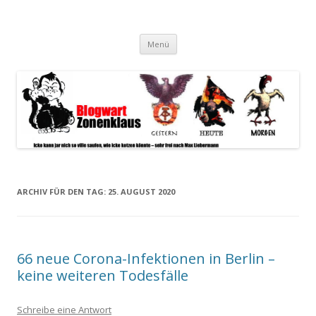
Blogwart Zonenkl@us
Alle hier veröffentlichten Texte und sonstigen medialen Inhalte
Zum
spiegeln im wesentlichen den Gesundheitszustand dieser unserer
Menü
Inhalt
springen
Gesellschaft wieder.
ARCHIV FÜR DEN TAG:
25. AUGUST 2020
66 neue Corona-Infektionen in Berlin –
keine weiteren Todesfälle
Schreibe eine Antwort