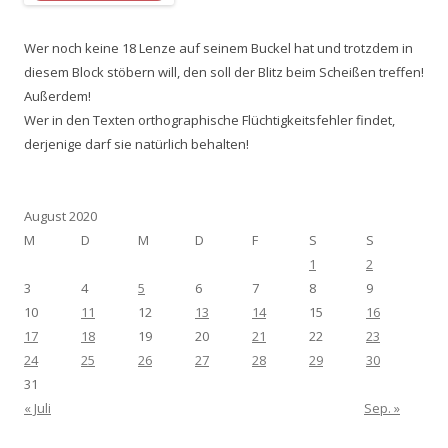
Wer noch keine 18 Lenze auf seinem Buckel hat und trotzdem in
diesem Block stöbern will, den soll der Blitz beim Scheißen treffen!
Außerdem!
Wer in den Texten orthographische Flüchtigkeitsfehler findet,
derjenige darf sie natürlich behalten!
August 2020
M
D
M
D
F
S
S
1
2
3
4
5
6
7
8
9
10
11
12
13
14
15
16
17
18
19
20
21
22
23
24
25
26
27
28
29
30
31
« Juli
Sep. »