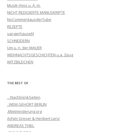
Musik-Vijos u. Ä. m.
NICHT REDIGIERTE MANUSKRIPTE
NoCommentausderTube
REZEPTE
sangerhauseN
SCHNEIDERN
Um u. n. der MAUER
WEIHNACHTSGESCHICHTEN u.a. Zeug
WITZBILDCHEN
THE BEST OF
…NachDenkSeiten
..WEM GEHÖRT BERLIN
.Mietminderung.org
Achim Greser & Heribert Lenz
ANDREAS THIEL