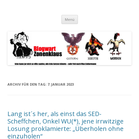
Blogwart Zonenkl@us
Alle hier veröffentlichten Texte und sonstigen medialen Inhalte
Zum
spiegeln im wesentlichen den Gesundheitszustand dieser unserer
Menü
Inhalt
springen
Gesellschaft wieder.
ARCHIV FÜR DEN TAG:
7. JANUAR 2023
Lang ist´s her, als einst das SED-
Scheffchen, Onkel WU(*), jene irrwitzige
Losung proklamierte: „Überholen ohne
einzuholen“