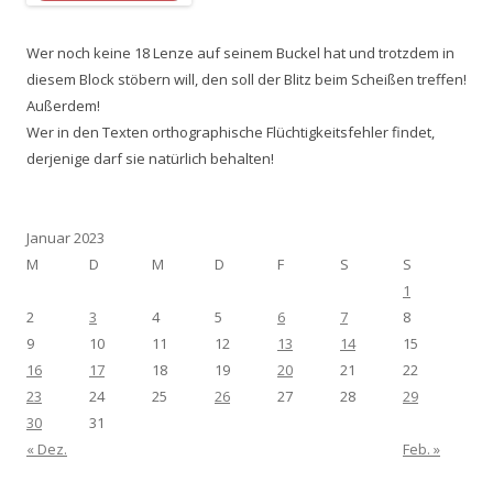
Wer noch keine 18 Lenze auf seinem Buckel hat und trotzdem in
diesem Block stöbern will, den soll der Blitz beim Scheißen treffen!
Außerdem!
Wer in den Texten orthographische Flüchtigkeitsfehler findet,
derjenige darf sie natürlich behalten!
Januar 2023
M
D
M
D
F
S
S
1
2
3
4
5
6
7
8
9
10
11
12
13
14
15
16
17
18
19
20
21
22
23
24
25
26
27
28
29
30
31
« Dez.
Feb. »