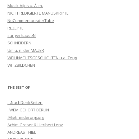
Musik-Vijos u. Ä. m.
NICHT REDIGIERTE MANUSKRIPTE
NoCommentausderTube
REZEPTE
sangerhauseN
SCHNEIDERN
Um u. n. der MAUER
WEIHNACHTSGESCHICHTEN u.a. Zeug
WITZBILDCHEN
THE BEST OF
…NachDenkSeiten
..WEM GEHÖRT BERLIN
.Mietminderung.org
Achim Greser & Heribert Lenz
ANDREAS THIEL