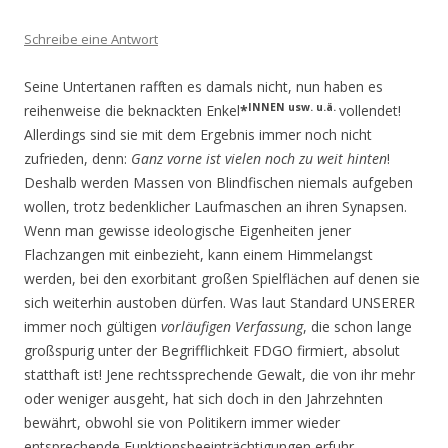
Schreibe eine Antwort
Seine Untertanen rafften es damals nicht, nun haben es
INNEN usw. u.ä.
reihenweise die beknackten Enkel
*
vollendet!
Allerdings sind sie mit dem Ergebnis immer noch nicht
zufrieden, denn:
G
anz vorne ist vielen noch zu weit hinten
!
Deshalb werden Massen von Blindfischen niemals aufgeben
wollen, trotz bedenklicher Laufmaschen an ihren Synapsen.
Wenn man gewisse ideologische Eigen­heiten jener
Flachzangen mit einbezieht, kann einem Himmelangst
werden, bei den exorbitant gro­ßen Spielflächen auf denen sie
sich weiterhin austoben dürfen. Was laut Standard UNSERER
immer noch gültigen
vorläufigen Verfassung
, die schon lange
großspurig unter der Begrifflichkeit FDGO firmiert, absolut
statthaft ist! Jene rechtssprechende Gewalt, die von ihr mehr
oder weniger ausgeht, hat sich doch in den Jahrzehnten
bewährt, obwohl sie von Politikern immer wieder
entsprechende Funktionsbeeinträchti­gungen erfuhr.