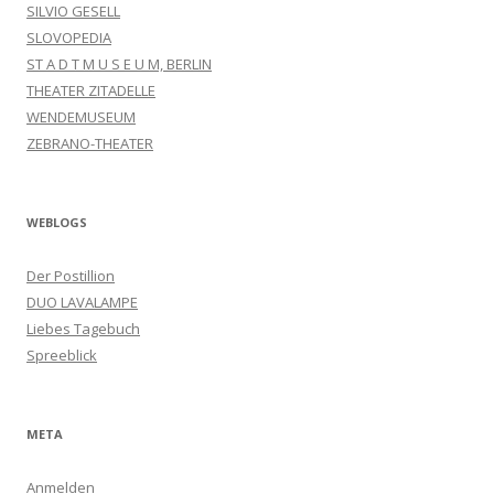
SILVIO GESELL
SLOVOPEDIA
ST A D T M U S E U M, BERLIN
THEATER ZITADELLE
WENDEMUSEUM
ZEBRANO-THEATER
WEBLOGS
Der Postillion
DUO LAVALAMPE
Liebes Tagebuch
Spreeblick
META
Anmelden