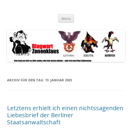
Blogwart Zonenkl@us
Alle hier veröffentlichten Texte und sonstigen medialen Inhalte
Zum
spiegeln im wesentlichen den Gesundheitszustand dieser unserer
Menü
Inhalt
springen
Gesellschaft wieder.
ARCHIV FÜR DEN TAG:
13. JANUAR 2023
Letztens erhielt ich einen nichtssagenden
Liebesbrief der Berliner
Staatsanwaltschaft