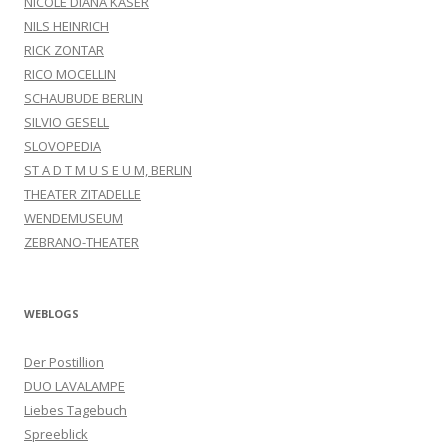
NICOLE DIANA KÄSER
NILS HEINRICH
RICK ZONTAR
RICO MOCELLIN
SCHAUBUDE BERLIN
SILVIO GESELL
SLOVOPEDIA
ST A D T M U S E U M, BERLIN
THEATER ZITADELLE
WENDEMUSEUM
ZEBRANO-THEATER
WEBLOGS
Der Postillion
DUO LAVALAMPE
Liebes Tagebuch
Spreeblick