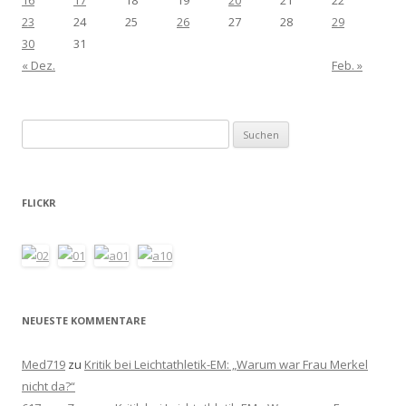
23
24
25
26
27
28
29
30
31
« Dez.
Feb. »
Suchen
nach:
FLICKR
NEUESTE KOMMENTARE
Med719
zu
Kritik bei Leichtathletik-EM: „Warum war Frau Merkel
nicht da?“