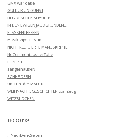
GMX war dabei!
GULDUR UN GUNST
HUNDESCHEISSHAUFEN
IN DEN EWIGEN JAGDGRÜNDEN…
KLASSENTREFFEN
Musik-Vijos u. Ä. m.
NICHT REDIGIERTE MANUSKRIPTE
NoCommentausderTube
REZEPTE
sangerhauseN
SCHNEIDERN
Um u. n. der MAUER
WEIHNACHTSGESCHICHTEN u.a. Zeug
WITZBILDCHEN
THE BEST OF
…NachDenkSeiten