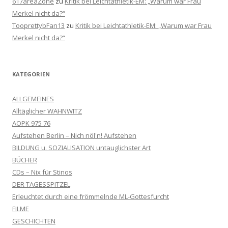
617areaZone
zu
Kritik bei Leichtathletik-EM: „Warum war Frau
Merkel nicht da?“
TooprettybFan13
zu
Kritik bei Leichtathletik-EM: „Warum war Frau
Merkel nicht da?“
KATEGORIEN
ALLGEMEINES
Alltäglicher WAHNWITZ
AOPK 975 76
Aufstehen Berlin – Nich nöl'n! Aufstehen
BILDUNG u. SOZIALISATION untauglichster Art
BÜCHER
CDs – Nix für Stinos
DER TAGESSPITZEL
Erleuchtet durch eine frömmelnde ML-Gottesfurcht
FILME
GESCHICHTEN