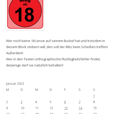
Wer noch keine 18 Lenze auf seinem Buckel hat und trotzdem in
diesem Block stöbern will, den soll der Blitz beim Scheißen treffen!
Außerdem!
Wer in den Texten orthographische Flüchtigkeitsfehler findet,
derjenige darf sie natürlich behalten!
Januar 2023
M
D
M
D
F
S
S
1
2
3
4
5
6
7
8
9
10
11
12
13
14
15
16
17
18
19
20
21
22