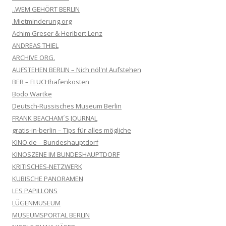
..WEM GEHÖRT BERLIN
.Mietminderung.org
Achim Greser & Heribert Lenz
ANDREAS THIEL
ARCHIVE ORG.
AUFSTEHEN BERLIN – Nich nöl'n! Aufstehen
BER – FLUCHhafenkosten
Bodo Wartke
Deutsch-Russisches Museum Berlin
FRANK BEACHAM´S JOURNAL
gratis-in-berlin – Tips für alles mögliche
KINO.de – Bundeshauptdorf
KINOSZENE IM BUNDESHAUPTDORF
KRITISCHES-NETZWERK
KUBISCHE PANORAMEN
LES PAPILLONS
LÜGENMUSEUM
MUSEUMSPORTAL BERLIN