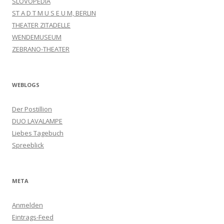
SLOVOPEDIA
ST A D T M U S E U M, BERLIN
THEATER ZITADELLE
WENDEMUSEUM
ZEBRANO-THEATER
WEBLOGS
Der Postillion
DUO LAVALAMPE
Liebes Tagebuch
Spreeblick
META
Anmelden
Eintrags-Feed