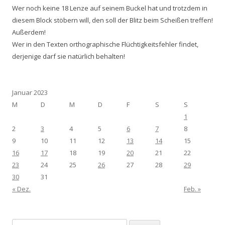
Wer noch keine 18 Lenze auf seinem Buckel hat und trotzdem in
diesem Block stöbern will, den soll der Blitz beim Scheißen treffen!
Außerdem!
Wer in den Texten orthographische Flüchtigkeitsfehler findet,
derjenige darf sie natürlich behalten!
Januar 2023
M
D
M
D
F
S
S
1
2
3
4
5
6
7
8
9
10
11
12
13
14
15
16
17
18
19
20
21
22
23
24
25
26
27
28
29
30
31
« Dez.
Feb. »
Suchen