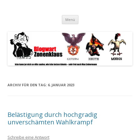
Blogwart Zonenkl@us
Alle hier veröffentlichten Texte und sonstigen medialen Inhalte
Zum
spiegeln im wesentlichen den Gesundheitszustand dieser unserer
Menü
Inhalt
springen
Gesellschaft wieder.
ARCHIV FÜR DEN TAG:
6. JANUAR 2023
Belästigung durch hochgradig
unverschämten Wahlkrampf
Schreibe eine Antwort