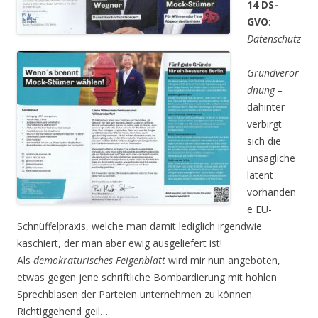
14 DS-
GVO
:
Datenschutz
-
Grundveror
dnung –
dahinter
verbirgt
sich die
unsägliche
latent
vorhanden
e EU-
Schnüffelpraxis, welche man damit lediglich irgendwie
kaschiert, der man aber ewig ausgeliefert ist!
Als
demokraturisches Feigenblatt
wird mir nun angeboten,
etwas gegen jene schriftliche Bombar­dierung mit hohlen
Sprechblasen der Parteien unternehmen zu können.
Richtiggehend geil…