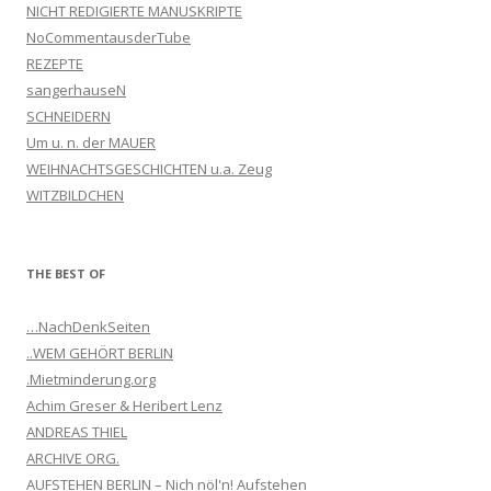
NICHT REDIGIERTE MANUSKRIPTE
NoCommentausderTube
REZEPTE
sangerhauseN
SCHNEIDERN
Um u. n. der MAUER
WEIHNACHTSGESCHICHTEN u.a. Zeug
WITZBILDCHEN
THE BEST OF
…NachDenkSeiten
..WEM GEHÖRT BERLIN
.Mietminderung.org
Achim Greser & Heribert Lenz
ANDREAS THIEL
ARCHIVE ORG.
AUFSTEHEN BERLIN – Nich nöl'n! Aufstehen