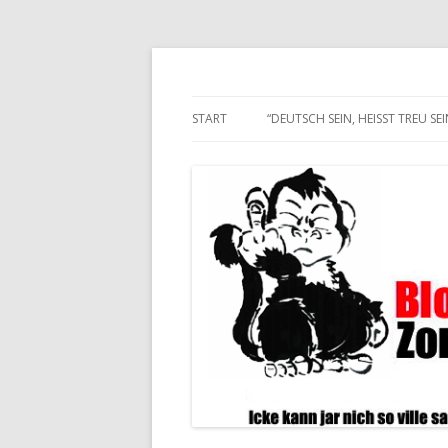
Alle hier veröffentlichten Texte und son
Blogwart Zonenkl@
START
“DEUTSCH SEIN, HEISST TREU SEIN