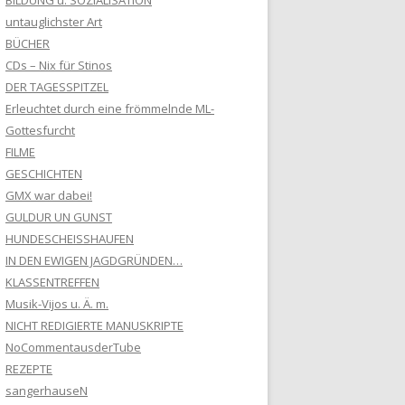
BILDUNG u. SOZIALISATION
untauglichster Art
BÜCHER
CDs – Nix für Stinos
DER TAGESSPITZEL
Erleuchtet durch eine frömmelnde ML-
Gottesfurcht
FILME
GESCHICHTEN
GMX war dabei!
GULDUR UN GUNST
HUNDESCHEISSHAUFEN
IN DEN EWIGEN JAGDGRÜNDEN…
KLASSENTREFFEN
Musik-Vijos u. Ä. m.
NICHT REDIGIERTE MANUSKRIPTE
NoCommentausderTube
REZEPTE
sangerhauseN