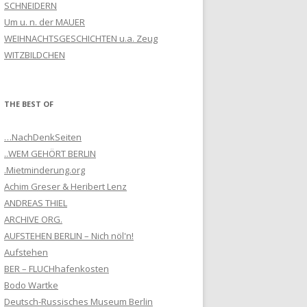
SCHNEIDERN
Um u. n. der MAUER
WEIHNACHTSGESCHICHTEN u.a. Zeug
WITZBILDCHEN
THE BEST OF
…NachDenkSeiten
..WEM GEHÖRT BERLIN
.Mietminderung.org
Achim Greser & Heribert Lenz
ANDREAS THIEL
ARCHIVE ORG.
AUFSTEHEN BERLIN – Nich nöl'n!
Aufstehen
BER – FLUCHhafenkosten
Bodo Wartke
Deutsch-Russisches Museum Berlin