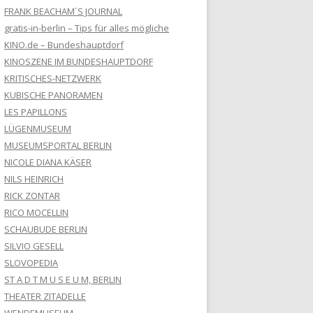
FRANK BEACHAM´S JOURNAL
gratis-in-berlin – Tips für alles mögliche
KINO.de – Bundeshauptdorf
KINOSZENE IM BUNDESHAUPTDORF
KRITISCHES-NETZWERK
KUBISCHE PANORAMEN
LES PAPILLONS
LÜGENMUSEUM
MUSEUMSPORTAL BERLIN
NICOLE DIANA KÄSER
NILS HEINRICH
RICK ZONTAR
RICO MOCELLIN
SCHAUBUDE BERLIN
SILVIO GESELL
SLOVOPEDIA
ST A D T M U S E U M, BERLIN
THEATER ZITADELLE