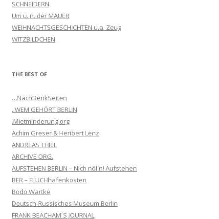
SCHNEIDERN
Um u. n. der MAUER
WEIHNACHTSGESCHICHTEN u.a. Zeug
WITZBILDCHEN
THE BEST OF
…NachDenkSeiten
..WEM GEHÖRT BERLIN
.Mietminderung.org
Achim Greser & Heribert Lenz
ANDREAS THIEL
ARCHIVE ORG.
AUFSTEHEN BERLIN – Nich nöl'n! Aufstehen
BER – FLUCHhafenkosten
Bodo Wartke
Deutsch-Russisches Museum Berlin
FRANK BEACHAM´S JOURNAL