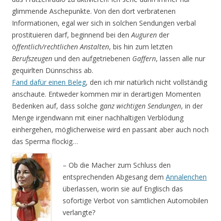
glimmende Aschepunkte. Von den dort verbratenen
Informationen, egal wer sich in solchen Sendungen verbal
prostituieren darf, be­ginnend bei den
Auguren
der
ö
ffentlich/rechtlichen Anstalten
, bis hin zum letzten
Berufszeugen
und den aufgetriebenen
Gaffern
, lassen alle nur
gequirlten Dünnschiss ab.
Fand dafür einen Beleg
, den ich mir natürlich nicht vollständig
anschaute. Entweder kommen mir in derartigen Momenten
Bedenken auf, dass solche g
anz wichtigen Sendungen
, in der
Menge irgend­wann mit einer nachhaltigen Verblödung
einhergehen, möglicherweise wird en passant aber auch noch
das Sperma flockig…
– Ob die Macher zum Schluss den
entsprechenden Abgesang dem
Annalenchen
überlassen, worin sie auf Englisch das
sofortige Verbot von sämtlichen Automobilen
verlangte?