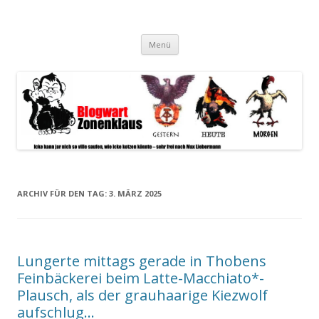
Blogwart Zonenkl@us
Alle hier veröffentlichten Texte und sonstigen medialen Inhalte
Zum
spiegeln im wesentlichen den Gesundheitszustand dieser unserer
Menü
Inhalt
springen
Gesellschaft wieder.
ARCHIV FÜR DEN TAG:
3. MÄRZ 2025
Lungerte mittags gerade in Thobens
Feinbäckerei beim Latte-Macchiato*-
Plausch, als der grauhaarige Kiezwolf
aufschlug…