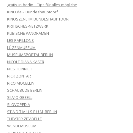
gratis-in-berlin – Tips für alles mögliche
KINO.de – Bundeshauptdorf
KINOSZENE IM BUNDESHAUPTDORF
KRITISCHES-NETZWERK
KUBISCHE PANORAMEN
LES PAPILLONS
LÜGENMUSEUM
MUSEUMSPORTAL BERLIN
NICOLE DIANA KÄSER
NILS HEINRICH
RICK ZONTAR
RICO MOCELLIN
SCHAUBUDE BERLIN
SILVIO GESELL
SLOVOPEDIA
ST A D T M U S E U M, BERLIN
THEATER ZITADELLE
WENDEMUSEUM
ZEBRANO-THEATER