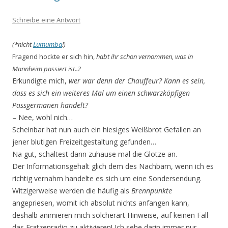
Schreibe eine Antwort
(*nicht
Lumumba
!)
Fragend hockte er sich hin
,
habt ihr schon vernommen, was in
Mannheim passiert ist..?
Erkundigte mich,
wer war denn der Chauffeur? Kann es sein,
dass es sich ein weiteres Mal um einen schwarzköpfigen
Passgermanen handelt?
– Nee, wohl nich…
Scheinbar hat nun auch ein hiesiges Weißbrot Gefallen an
jener blutigen Freizeitgestaltung ge­funden…
Na gut, schaltest dann zuhause mal die Glotze an.
Der Informationsgehalt glich dem des Nachbarn, wenn ich es
richtig vernahm handelte es sich um eine Sondersendung.
Witzigerweise werden die häufig als
Brennpunkte
angepriesen, womit ich absolut nichts anfangen kann,
deshalb animieren mich solcherart Hinweise, auf keinen Fall
das Fratzenradio zu aktivieren! Ich sehe darin immer nur