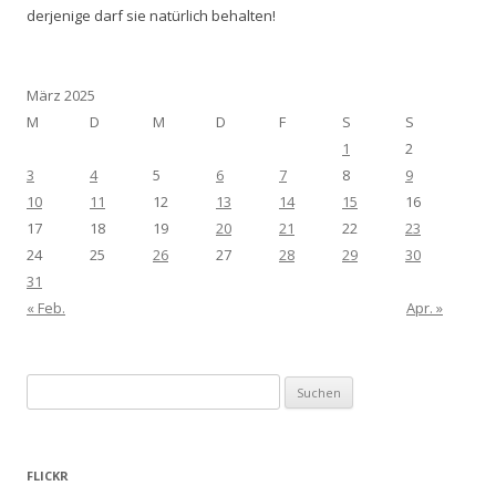
derjenige darf sie natürlich behalten!
März 2025
M
D
M
D
F
S
S
1
2
3
4
5
6
7
8
9
10
11
12
13
14
15
16
17
18
19
20
21
22
23
24
25
26
27
28
29
30
31
« Feb.
Apr. »
Suchen
nach:
FLICKR