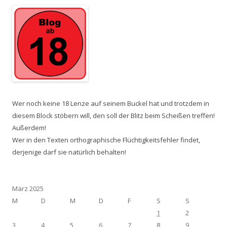
Wer noch keine 18 Lenze auf seinem Buckel hat und trotzdem in
diesem Block stöbern will, den soll der Blitz beim Scheißen treffen!
Außerdem!
Wer in den Texten orthographische Flüchtigkeitsfehler findet,
derjenige darf sie natürlich behalten!
März 2025
M
D
M
D
F
S
S
1
2
3
4
5
6
7
8
9