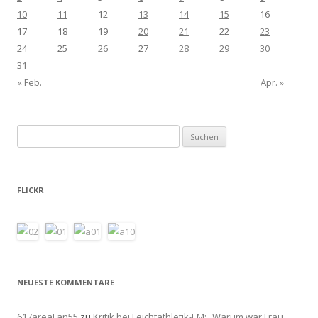
10
11
12
13
14
15
16
17
18
19
20
21
22
23
24
25
26
27
28
29
30
31
« Feb.
Apr. »
Suchen
nach:
FLICKR
NEUESTE KOMMENTARE
617areaFan55
zu
Kritik bei Leichtathletik-EM: „Warum war Frau