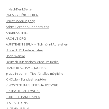
…NachDenkSeiten
..WEM GEHÖRT BERLIN
.Mietminderung.org
Achim Greser & Heribert Lenz
ANDREAS THIEL
ARCHIVE ORG.
AUFSTEHEN BERLIN – Nich nöl'n! Aufstehen
BER – FLUCHhafenkosten
Bodo Wartke
Deutsch-Russisches Museum Berlin
FRANK BEACHAM´S JOURNAL
gratis-in-berlin – Tips für alles mögliche
KINO.de – Bundeshauptdorf
KINOSZENE IM BUNDESHAUPTDORF
KRITISCHES-NETZWERK
KUBISCHE PANORAMEN
LES PAPILLONS
LÜGENMUSEUM