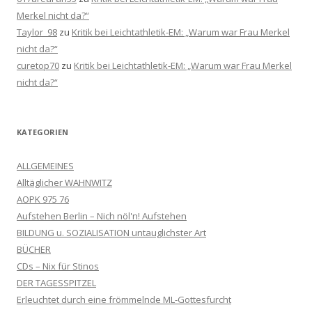
Merkel nicht da?“
Taylor_98
zu
Kritik bei Leichtathletik-EM: „Warum war Frau Merkel
nicht da?“
curetop70
zu
Kritik bei Leichtathletik-EM: „Warum war Frau Merkel
nicht da?“
KATEGORIEN
ALLGEMEINES
Alltäglicher WAHNWITZ
AOPK 975 76
Aufstehen Berlin – Nich nöl'n! Aufstehen
BILDUNG u. SOZIALISATION untauglichster Art
BÜCHER
CDs – Nix für Stinos
DER TAGESSPITZEL
Erleuchtet durch eine frömmelnde ML-Gottesfurcht