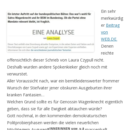
Ein sehr
merkwürdig
er
Beitrag
von
WEB.DE.
Denen
reichte
offensichtlich dieser Schrieb von Laura Czypull nicht.
Deshalb wurden andere Spökenkieker gleich noch mit
verwurstet.
Aller Voraussicht nach, war ein bemitleidenswerter frommer
Wunsch der Stiefvater jener obskuren Ausgeburten ihrer
kranken Fantasien…
Welchen Grund sollte es für Genossin Wagenknecht eigentlich
geben, dass sie für alle Ewigkeit abtauchen würde?
Gott nochmal, in den kommenden demokrat
ur
ischen
Politprobierphasen werden die vielen neuer­lichen
INNERINNEN usw. u.ä
Möchtegern-Auguren
*
massenhaft