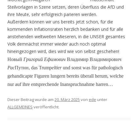
Steilvorlagen in Szene setzen, deren Über­fluss die AfD und
ihre Meute, sehr erfolgreich parieren werden.
Außerdem können wir uns bereits jetzt schon, für die
kommenden Inflationsraten herzlich bedanken und für alle
anstehenden weltweiten Mieseren, in die UNSER gesamtes
Volk demnächst immer wie­der auch noch optimal
hineingezogen wird, dies wird wie von selbst geschehen!
Hовый
Григорий Ефимович
Владимир Владимирович
Рас
Путин,
das Trump
eltier
und sonst was für pathologisch
gehandicapte Figuren lungern bereits überall herum, welche
nur auf ihre entspre­chende Inanspruchnahme harren…
Dieser Beitrag wurde am
20. März 2025
von
ede
unter
ALLGEMEINES
veröffentlicht.