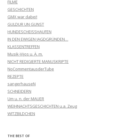
FILME
GESCHICHTEN
GMX war dabei!
GULDUR UN GUNST
HUNDESCHEISSHAUFEN
IN DEN EWIGEN JAGDGRÜNDEN…
KLASSENTREFFEN
Musik-Vijos u. Ä. m.
NICHT REDIGIERTE MANUSKRIPTE
NoCommentausderTube
REZEPTE
sangerhauseN
SCHNEIDERN
Um u. n. der MAUER
WEIHNACHTSGESCHICHTEN u.a. Zeug
WITZBILDCHEN
THE BEST OF