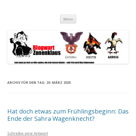
Blogwart Zonenkl@us
Alle hier veröffentlichten Texte und sonstigen medialen Inhalte
Zum
spiegeln im wesentlichen den Gesundheitszustand dieser unserer
Menü
Inhalt
springen
Gesellschaft wieder.
ARCHIV FÜR DEN TAG:
20. MÄRZ 2025
Hat doch etwas zum Frühlingsbeginn: Das
Ende der Sahra Wagenknecht?
Schreibe eine Antwort