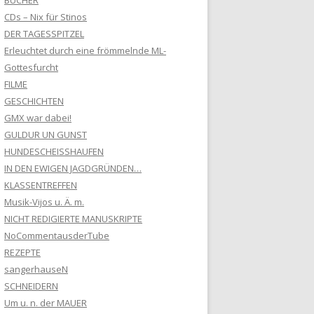
BÜCHER
CDs – Nix für Stinos
DER TAGESSPITZEL
Erleuchtet durch eine frömmelnde ML-
Gottesfurcht
FILME
GESCHICHTEN
GMX war dabei!
GULDUR UN GUNST
HUNDESCHEISSHAUFEN
IN DEN EWIGEN JAGDGRÜNDEN…
KLASSENTREFFEN
Musik-Vijos u. Ä. m.
NICHT REDIGIERTE MANUSKRIPTE
NoCommentausderTube
REZEPTE
sangerhauseN
SCHNEIDERN
Um u. n. der MAUER