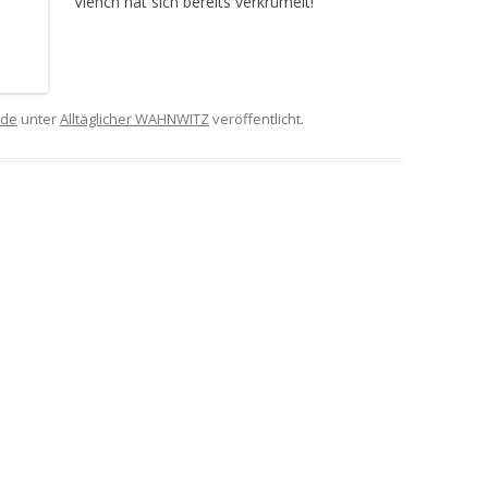
Viehch hat sich bereits verkrümelt!
de
unter
Alltäglicher WAHNWITZ
veröffentlicht.