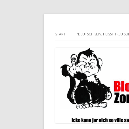
Alle hier veröffentlichten Texte und son
Blogwart Zonenkl@
START
“DEUTSCH SEIN, HEISST TREU SEIN