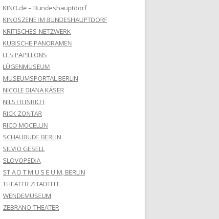
KINO.de – Bundeshauptdorf
KINOSZENE IM BUNDESHAUPTDORF
KRITISCHES-NETZWERK
KUBISCHE PANORAMEN
LES PAPILLONS
LÜGENMUSEUM
MUSEUMSPORTAL BERLIN
NICOLE DIANA KÄSER
NILS HEINRICH
RICK ZONTAR
RICO MOCELLIN
SCHAUBUDE BERLIN
SILVIO GESELL
SLOVOPEDIA
ST A D T M U S E U M, BERLIN
THEATER ZITADELLE
WENDEMUSEUM
ZEBRANO-THEATER