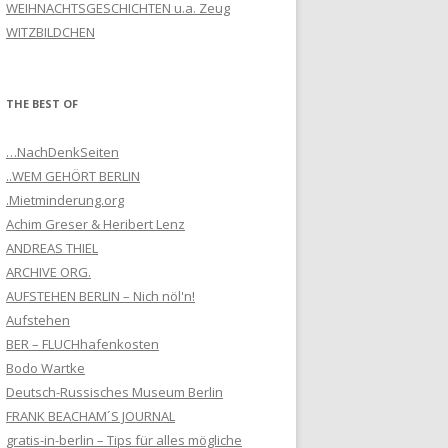
WEIHNACHTSGESCHICHTEN u.a. Zeug
WITZBILDCHEN
THE BEST OF
…NachDenkSeiten
..WEM GEHÖRT BERLIN
.Mietminderung.org
Achim Greser & Heribert Lenz
ANDREAS THIEL
ARCHIVE ORG.
AUFSTEHEN BERLIN – Nich nöl'n!
Aufstehen
BER – FLUCHhafenkosten
Bodo Wartke
Deutsch-Russisches Museum Berlin
FRANK BEACHAM´S JOURNAL
gratis-in-berlin – Tips für alles mögliche