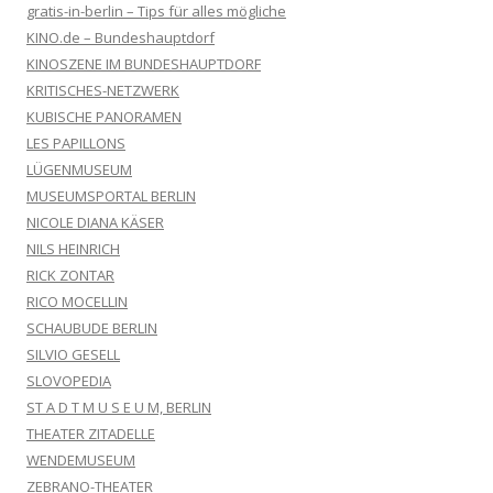
gratis-in-berlin – Tips für alles mögliche
KINO.de – Bundeshauptdorf
KINOSZENE IM BUNDESHAUPTDORF
KRITISCHES-NETZWERK
KUBISCHE PANORAMEN
LES PAPILLONS
LÜGENMUSEUM
MUSEUMSPORTAL BERLIN
NICOLE DIANA KÄSER
NILS HEINRICH
RICK ZONTAR
RICO MOCELLIN
SCHAUBUDE BERLIN
SILVIO GESELL
SLOVOPEDIA
ST A D T M U S E U M, BERLIN
THEATER ZITADELLE
WENDEMUSEUM
ZEBRANO-THEATER