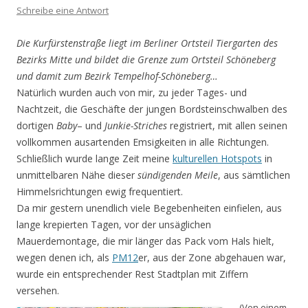
Schreibe eine Antwort
Die Kurfürstenstraße liegt im Berliner Ortsteil Tiergarten des
Bezirks Mitte und bildet die Grenze zum Ortsteil Schöneberg
und damit zum Bezirk Tempelhof-Schöneberg…
Natürlich wurden auch von mir, zu jeder Tages- und
Nachtzeit, die Geschäfte der jungen Bordstein­schwalben des
dortigen
Baby
– und
Junkie-Striches
registriert, mit allen seinen
vollkommen ausar­tenden Emsigkeiten in alle Richtungen.
Schließlich wurde lange Zeit meine
kulturellen Hotspots
in
unmittelbaren Nähe dieser
sündigenden Meile
, aus sämtlichen
Himmelsrichtungen ewig frequentiert.
Da mir gestern unendlich viele Begebenheiten einfielen, aus
lange krepierten Tagen, vor der unsäg­lichen
Mauerdemontage, die mir länger das Pack vom Hals hielt,
wegen denen ich, als
PM12
er, aus der Zone abgehauen war,
wurde ein entsprechender Rest Stadtplan mit Ziffern
versehen.
(Von einem