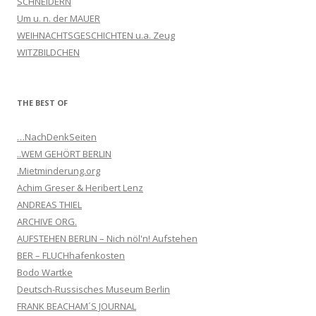
SCHNEIDERN
Um u. n. der MAUER
WEIHNACHTSGESCHICHTEN u.a. Zeug
WITZBILDCHEN
THE BEST OF
…NachDenkSeiten
..WEM GEHÖRT BERLIN
.Mietminderung.org
Achim Greser & Heribert Lenz
ANDREAS THIEL
ARCHIVE ORG.
AUFSTEHEN BERLIN – Nich nöl'n! Aufstehen
BER – FLUCHhafenkosten
Bodo Wartke
Deutsch-Russisches Museum Berlin
FRANK BEACHAM´S JOURNAL