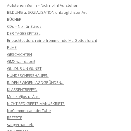
Aufstehen Berlin – Nich nöl'n! Aufstehen
BILDUNG u. SOZIALISATION untauglichster Art
BÜCHER
CDs – Nix für Stinos
DER TAGESSPITZEL
Erleuchtet durch eine frömmelnde ML-Gottesfurcht
FILME
GESCHICHTEN
GMX war dabei!
GULDUR UN GUNST
HUNDESCHEISSHAUFEN
IN DEN EWIGEN JAGDGRÜNDEN…
KLASSENTREFFEN
Musik-Vijos u. Ä. m.
NICHT REDIGIERTE MANUSKRIPTE
NoCommentausderTube
REZEPTE
sangerhauseN