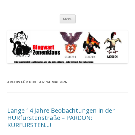
Blogwart Zonenkl@us
Alle hier veröffentlichten Texte und sonstigen medialen Inhalte
Zum
spiegeln im wesentlichen den Gesundheitszustand dieser unserer
Menü
Inhalt
springen
Gesellschaft wieder.
ARCHIV FÜR DEN TAG:
14. MAI 2026
Lange 14 Jahre Beobachtungen in der
HURfürstenstraße – PARDON:
KURFÜRSTEN…!