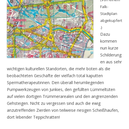
Falk-
Stadtplan
abgekupfert
.)
Dazu
kommen
nun kurze
Schilderung
en aus sehr
wichtigen kulturellen Standorten, die mehr boten als die
beobachteten Geschäfte der vielfach total kaputten
Spermatherapeutinnen. Den überall her­umliegenden
Pumpwerkzeugen von Junkies, den gefüllten Lümmeltüten
auf vielen dortigen Trüm­merarealen und den angrenzenden
Gehsteigen. Nicht zu vergessen sind auch die ewig
anzutreffen­den Zierden von teilweise riesigen Scheißhaufen,
dort lebender Teppichratten!