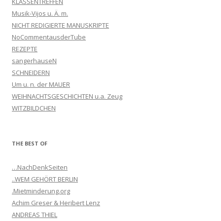
KLASSENTREFFEN
Musik-Vijos u. Ä. m.
NICHT REDIGIERTE MANUSKRIPTE
NoCommentausderTube
REZEPTE
sangerhauseN
SCHNEIDERN
Um u. n. der MAUER
WEIHNACHTSGESCHICHTEN u.a. Zeug
WITZBILDCHEN
THE BEST OF
…NachDenkSeiten
..WEM GEHÖRT BERLIN
.Mietminderung.org
Achim Greser & Heribert Lenz
ANDREAS THIEL