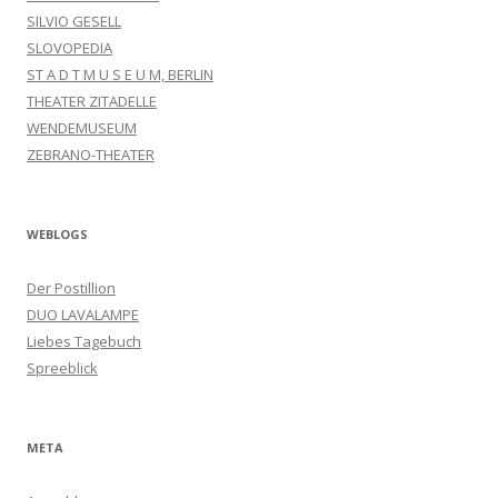
SILVIO GESELL
SLOVOPEDIA
ST A D T M U S E U M, BERLIN
THEATER ZITADELLE
WENDEMUSEUM
ZEBRANO-THEATER
WEBLOGS
Der Postillion
DUO LAVALAMPE
Liebes Tagebuch
Spreeblick
META