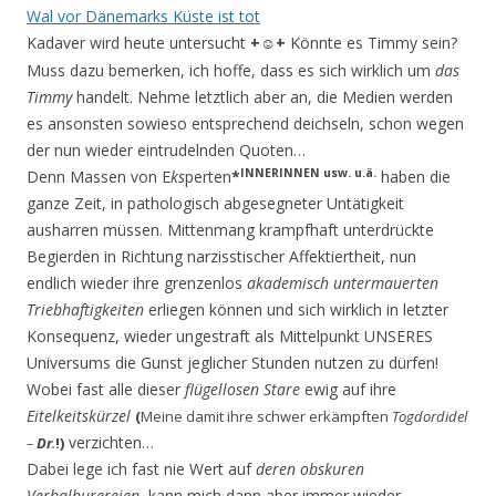
Wal vor Dänemarks Küste ist tot
Kadaver wird heute untersucht
+
+
Könnte es Timmy sein?
☺
Muss dazu bemerken, ich hoffe, dass es sich wirklich um
das
Timmy
handelt. Nehme letztlich aber an, die Medien werden
es ansonsten sowieso entsprechend deichseln, schon wegen
der nun wieder eintrudelnden Quoten…
INNERINNEN usw. u.ä.
Denn Massen von E
ks
perten
*
haben die
ganze Zeit, in pathologisch abgesegneter Untätigkeit
ausharren müssen. Mittenmang krampfhaft unterdrückte
Begierden in Richtung nar­zisstischer Affektiertheit, nun
endlich wieder ihre grenzenlos
akademisch untermauerten
Triebhaf­tigkeiten
erliegen
können und sich wirklich in letzter
Konsequenz, wieder ungestraft als Mittelpunkt UNSERES
Universums die Gunst jeglicher Stunden nutzen zu dürfen!
Wobei fast alle dieser
flügellosen Stare
ewig auf ihre
Eitelkeitskürzel
(
Meine damit ihre schwer erkämpf­ten
Togdordidel
verzichten…
–
Dr
.
!)
Dabei lege ich fast nie Wert auf
deren obskuren
Verbalhurereien
, kann mich dann aber immer wie­der