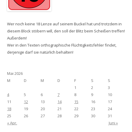
Wer noch keine 18 Lenze auf seinem Buckel hat und trotzdem in
diesem Block stöbern will, den soll der Blitz beim Scheißen treffen!
Außerdem!
Wer in den Texten orthographische Flüchtigkeitsfehler findet,
derjenige darf sie natürlich behalten!
Mai 2026
M
D
M
D
F
S
S
1
2
3
4
5
6
7
8
9
10
11
12
13
14
15
16
17
18
19
20
21
22
23
24
25
26
27
28
29
30
31
« Apr.
Juni »