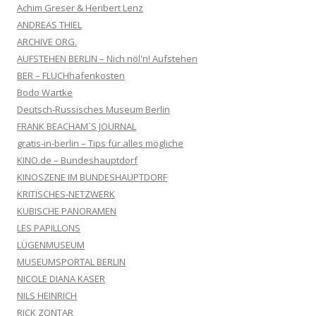
Achim Greser & Heribert Lenz
ANDREAS THIEL
ARCHIVE ORG.
AUFSTEHEN BERLIN – Nich nöl'n! Aufstehen
BER – FLUCHhafenkosten
Bodo Wartke
Deutsch-Russisches Museum Berlin
FRANK BEACHAM´S JOURNAL
gratis-in-berlin – Tips für alles mögliche
KINO.de – Bundeshauptdorf
KINOSZENE IM BUNDESHAUPTDORF
KRITISCHES-NETZWERK
KUBISCHE PANORAMEN
LES PAPILLONS
LÜGENMUSEUM
MUSEUMSPORTAL BERLIN
NICOLE DIANA KÄSER
NILS HEINRICH
RICK ZONTAR