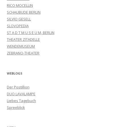
RICO MOCELLIN
SCHAUBUDE BERLIN
SILVIO GESELL
SLOVOPEDIA
ST A D T M U S E U M, BERLIN
THEATER ZITADELLE
WENDEMUSEUM
ZEBRANO-THEATER
WEBLOGS
Der Postillion
DUO LAVALAMPE
Liebes Tagebuch
Spreeblick