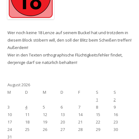
Wer noch keine 18 Lenze auf seinem Buckel hat und trotzdem in
diesem Block stöbern will, den soll der Blitz beim Scheißen treffen!
Außerdem!
Wer in den Texten orthographische Flüchtigkeitsfehler findet,
derjenige darf sie natürlich behalten!
August 2026
M
D
M
D
F
S
S
1
2
3
4
5
6
7
8
9
10
11
12
13
14
15
16
17
18
19
20
21
22
23
24
25
26
27
28
29
30
31