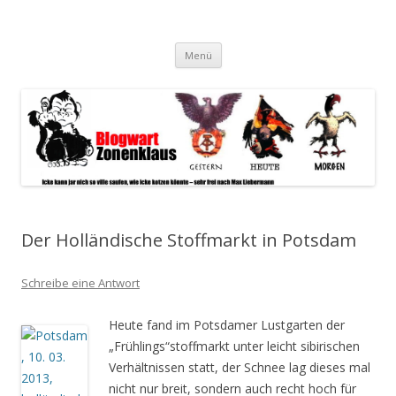
Blogwart Zonenkl@us
Alle hier veröffentlichten Texte und sonstigen medialen Inhalte
Zum
spiegeln im wesentlichen den Gesundheitszustand dieser unserer
Menü
Inhalt
springen
Gesellschaft wieder.
Der Holländische Stoffmarkt in Potsdam
Schreibe eine Antwort
Heute fand im Potsdamer Lustgarten der
„Frühlings“stoffmarkt unter leicht sibirischen
Verhältnissen statt, der Schnee lag dieses mal
nicht nur breit, sondern auch recht hoch für