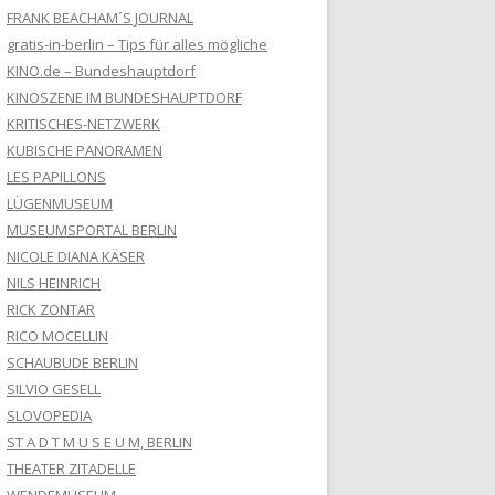
FRANK BEACHAM´S JOURNAL
gratis-in-berlin – Tips für alles mögliche
KINO.de – Bundeshauptdorf
KINOSZENE IM BUNDESHAUPTDORF
KRITISCHES-NETZWERK
KUBISCHE PANORAMEN
LES PAPILLONS
LÜGENMUSEUM
MUSEUMSPORTAL BERLIN
NICOLE DIANA KÄSER
NILS HEINRICH
RICK ZONTAR
RICO MOCELLIN
SCHAUBUDE BERLIN
SILVIO GESELL
SLOVOPEDIA
ST A D T M U S E U M, BERLIN
THEATER ZITADELLE