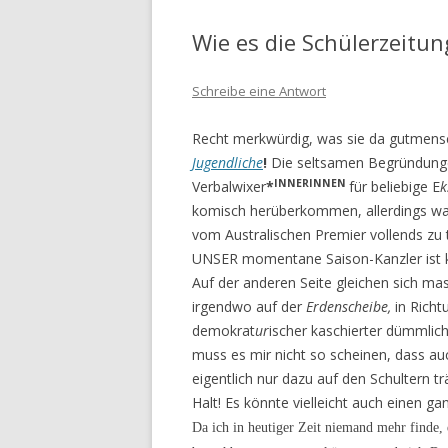
Wie es die Schülerzeitun
Schreibe eine Antwort
Recht merkwürdig, was sie da gutmen
Jugend­liche
!
Die seltsamen Begründunge
INNERINNEN
Verbalwixer
*
für beliebige E
k
komisch herüberkommen, allerdings wa
vom Australischen Premier vollends zu 
UNSER momentane Saison-Kanzler ist ke
Auf der anderen Seite gleichen sich ma
irgendwo auf der
Erdenscheibe,
in Richt
demokrat
ur
ischer ka­schierter dümmlic
muss es mir nicht so scheinen, dass a
eigentlich nur dazu auf den Schultern tr
Halt! Es könnte vielleicht auch einen 
Da ich in heutiger Zeit niemand mehr finde,