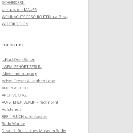
SCHNEIDERN
Um u. n. der MAUER
WEIHNACHTSGESCHICHTEN u.a. Zeug
WITZBILDCHEN
THE BEST OF
…NachDenkSeiten
..WEM GEHÖRT BERLIN
.Mietminderung.org
Achim Greser & Heribert Lenz
ANDREAS THIEL
ARCHIVE ORG.
AUFSTEHEN BERLIN – Nich nöl'n!
Aufstehen
BER – FLUCHhafenkosten
Bodo Wartke
Deutsch-Russisches Museum Berlin