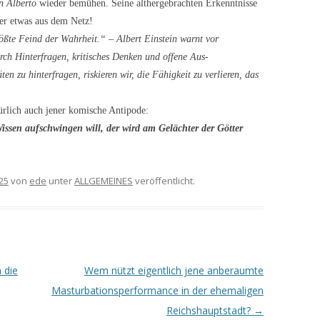
n Alberto
wieder bemühen. Seine althergebrachten Erkenntnisse
der etwas aus dem Netz!
ößte Feind der Wahrheit.“ – Albert Einstein warnt vor
rch Hinterfragen, kritisches Denken und offene Aus­
en zu hinterfragen, riskieren wir, die Fähigkeit zu verlieren, das
ürlich auch jener komische Antipode:
ssen aufschwingen will, der wird am Gelächter der Götter
25
von
ede
unter
ALLGEMEINES
veröffentlicht.
 die
Wem nützt eigentlich jene anberaumte
Masturbationsperformance in der ehemaligen
Reichshauptstadt?
→