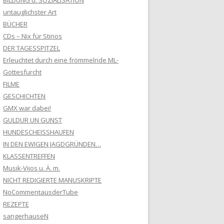
BILDUNG u. SOZIALISATION
untauglichster Art
BÜCHER
CDs – Nix für Stinos
DER TAGESSPITZEL
Erleuchtet durch eine frömmelnde ML-
Gottesfurcht
FILME
GESCHICHTEN
GMX war dabei!
GULDUR UN GUNST
HUNDESCHEISSHAUFEN
IN DEN EWIGEN JAGDGRÜNDEN…
KLASSENTREFFEN
Musik-Vijos u. Ä. m.
NICHT REDIGIERTE MANUSKRIPTE
NoCommentausderTube
REZEPTE
sangerhauseN