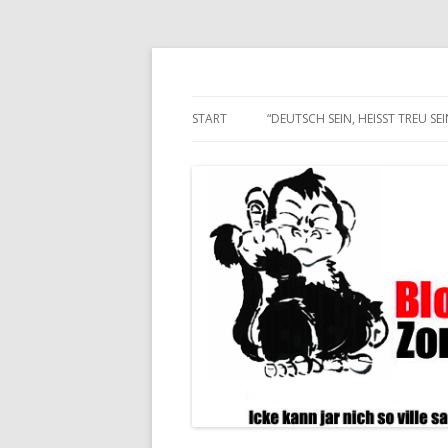
Alle hier veröffentlichten Texte und son
Blogwart Zonenkl@
START
“DEUTSCH SEIN, HEISST TREU SEIN