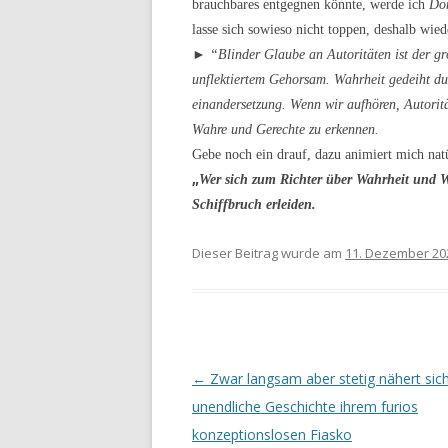
brauchbares entgegnen könnte, werde ich
Do
lasse sich sowieso nicht toppen, deshalb wie
►
“Blinder Glaube an Autoritäten ist der gr
unflektiertem Gehorsam. Wahrheit gedeiht du
einandersetzung. Wenn wir aufhören, Autorität
Wahre und Gerechte zu erkennen.
Gebe noch ein drauf, dazu animiert mich nat
„
Wer sich zum Richter über Wahrheit und Wi
Schiffbruch erleiden.
Dieser Beitrag wurde am
11. Dezember 20
Beitrags-
←
Zwar langsam aber stetig nähert sich
Navigation
unendliche Geschichte ihrem furios
konzeptionslosen Fiasko