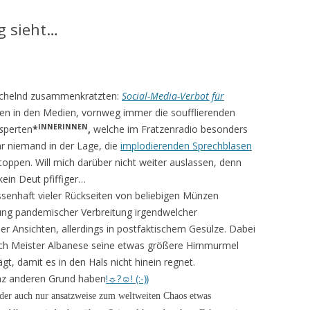
g sieht…
schelnd zusammenkratzten:
Social-Media-Verbot für
n in den Medien, vornweg immer die soufflierenden
INNERINNEN
s
perten
*
,
welche im Fratzenradio besonders
r niemand in der Lage, die
implodierenden Sprechblasen
toppen. Will mich darüber nicht weiter auslassen, denn
in Deut pfiffiger…
ssenhaft vieler Rückseiten von beliebigen Münzen
ung
pandemischer Verbreitung irgendwelcher
her Ansichten, allerdings in postfaktischem Gesülze. Dabei
uch Meister Albanese seine etwas größere Hirnmurmel
ägt, damit es in den Hals nicht hinein regnet.
ganz anderen Grund haben
!☼?☺! (:-⸩
 der auch nur ansatzweise zum weltweiten Chaos etwas