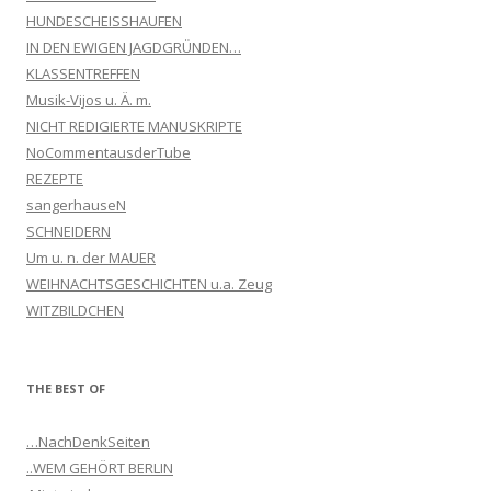
HUNDESCHEISSHAUFEN
IN DEN EWIGEN JAGDGRÜNDEN…
KLASSENTREFFEN
Musik-Vijos u. Ä. m.
NICHT REDIGIERTE MANUSKRIPTE
NoCommentausderTube
REZEPTE
sangerhauseN
SCHNEIDERN
Um u. n. der MAUER
WEIHNACHTSGESCHICHTEN u.a. Zeug
WITZBILDCHEN
THE BEST OF
…NachDenkSeiten
..WEM GEHÖRT BERLIN