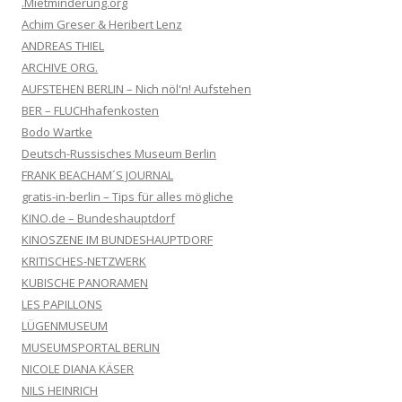
.Mietminderung.org
Achim Greser & Heribert Lenz
ANDREAS THIEL
ARCHIVE ORG.
AUFSTEHEN BERLIN – Nich nöl'n! Aufstehen
BER – FLUCHhafenkosten
Bodo Wartke
Deutsch-Russisches Museum Berlin
FRANK BEACHAM´S JOURNAL
gratis-in-berlin – Tips für alles mögliche
KINO.de – Bundeshauptdorf
KINOSZENE IM BUNDESHAUPTDORF
KRITISCHES-NETZWERK
KUBISCHE PANORAMEN
LES PAPILLONS
LÜGENMUSEUM
MUSEUMSPORTAL BERLIN
NICOLE DIANA KÄSER
NILS HEINRICH