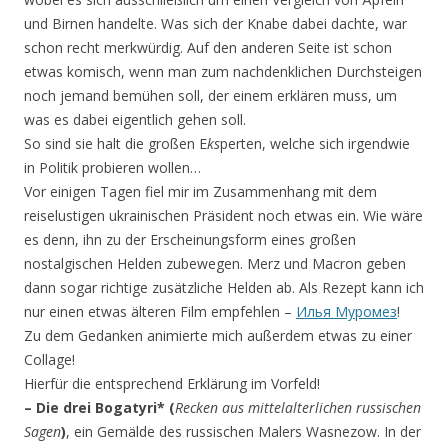
und Birnen handelte. Was sich der Knabe dabei dachte, war
schon recht merkwürdig. Auf den anderen Seite ist schon
etwas komisch, wenn man zum nachdenklichen Durchsteigen
noch jemand bemühen soll, der einem erklären muss, um
was es dabei eigentlich gehen soll.
So sind sie halt die großen E
ks
perten, welche sich irgendwie
in Politik probieren wollen…
Vor einigen Tagen fiel mir im Zusammenhang mit dem
reiselustigen ukrainischen Präsident noch etwas ein. Wie wäre
es denn, ihn zu der Erscheinungsform eines großen
nostalgischen Helden zubewegen. Merz und Macron geben
dann sogar richtige zusätzliche Helden ab. Als Rezept kann ich
nur einen etwas älteren Film empfehlen –
Илья Муромез
!
Zu dem Gedanken animierte mich außerdem etwas zu einer
Collage!
Hierfür die entsprechend Erklärung im Vorfeld!
– Die drei Bogatyri*
(
Recken aus mittelalterlichen russischen
Sagen
)
, ein Gemälde des russischen Malers Wasnezow. In der