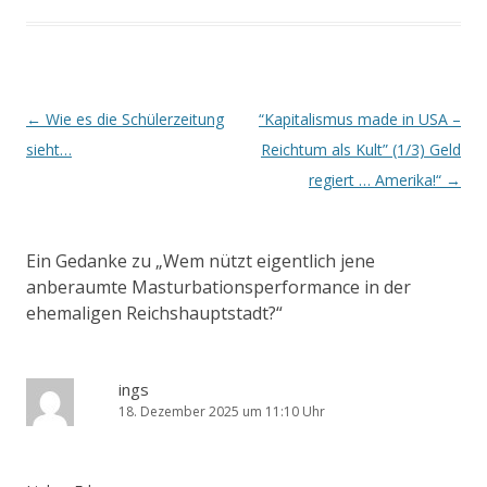
Beitrags-
←
Wie es die Schülerzeitung
“Kapitalismus made in USA –
Navigation
sieht…
Reichtum als Kult” (1/3) Geld
regiert … Amerika!“
→
Ein Gedanke zu „
Wem nützt eigentlich jene
anberaumte Masturbationsperformance in der
ehemaligen Reichshauptstadt?
“
ings
18. Dezember 2025 um 11:10 Uhr