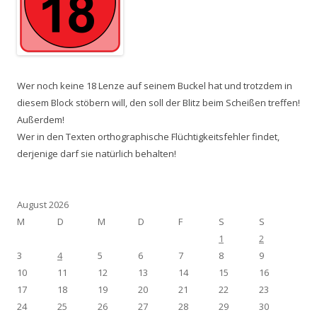
Wer noch keine 18 Lenze auf seinem Buckel hat und trotzdem in
diesem Block stöbern will, den soll der Blitz beim Scheißen treffen!
Außerdem!
Wer in den Texten orthographische Flüchtigkeitsfehler findet,
derjenige darf sie natürlich behalten!
August 2026
M
D
M
D
F
S
S
1
2
3
4
5
6
7
8
9
10
11
12
13
14
15
16
17
18
19
20
21
22
23
24
25
26
27
28
29
30