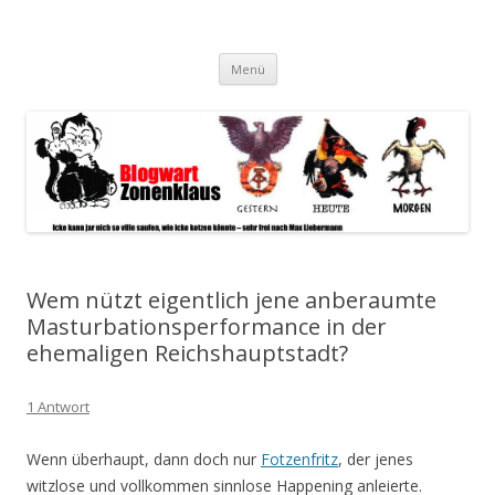
Blogwart Zonenkl@us
Alle hier veröffentlichten Texte und sonstigen medialen Inhalte
Zum
spiegeln im wesentlichen den Gesundheitszustand dieser unserer
Menü
Inhalt
springen
Gesellschaft wieder.
Wem nützt eigentlich jene anberaumte
Masturbationsperformance in der
ehemaligen Reichshauptstadt?
1 Antwort
Wenn überhaupt, dann doch nur
Fotzenfritz
, der jenes
witzlose und vollkommen sinnlose Happening anleierte.