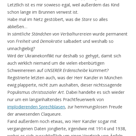
Letztlich ist es mir sowieso egal, weil außerdem das Kind
schon lange im Brunnen verwest ist.
Habe mal im Netz gestöbert, was die
Stare
so alles
abließen…
In
sämtliche Ständchen von Verbalhurereien
wurde permanent
von
Freiheit
und
Demokratie
salbadert und weshalb so
unnachgiebig?
Wird der Ukrainekonflikt nur deshalb so gehypt, damit sich
auch wirklich niemand um die vielen ebenbürtigen
Schweinereien auf
UNSERER Erdenscheibe
kümmert?
Registrierte letzten auch, was der Herr Kanzler in München
ewig plapperte, nicht zum aushalten, dieser nichtssagende
Populismus
christsozialer Art
. Dabei handelte es sich wieder
nur um ein langanhaltendes Prachtfeuerwerk von
implodierenden Sprechblasen
, zur hemmungslosen Freude
der anwesenden Claqueure.
Fand außerdem noch etwas, wo Herr Kanzler sogar mit
vergangenen Daten jonglierte, irgendwie mit 1914 und 1938,
wobei es sich ausschließlich um einen Vergleich von Äpfeln