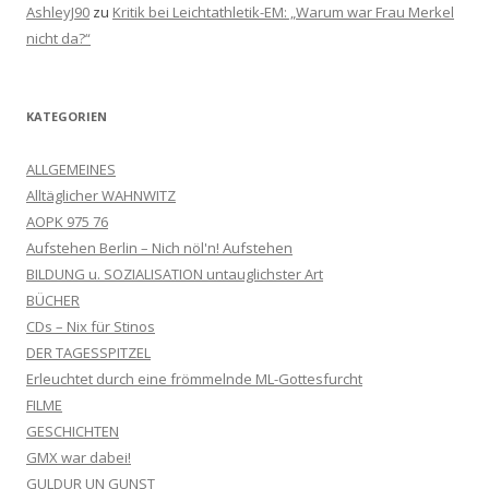
AshleyJ90
zu
Kritik bei Leichtathletik-EM: „Warum war Frau Merkel
nicht da?“
KATEGORIEN
ALLGEMEINES
Alltäglicher WAHNWITZ
AOPK 975 76
Aufstehen Berlin – Nich nöl'n! Aufstehen
BILDUNG u. SOZIALISATION untauglichster Art
BÜCHER
CDs – Nix für Stinos
DER TAGESSPITZEL
Erleuchtet durch eine frömmelnde ML-Gottesfurcht
FILME
GESCHICHTEN
GMX war dabei!
GULDUR UN GUNST