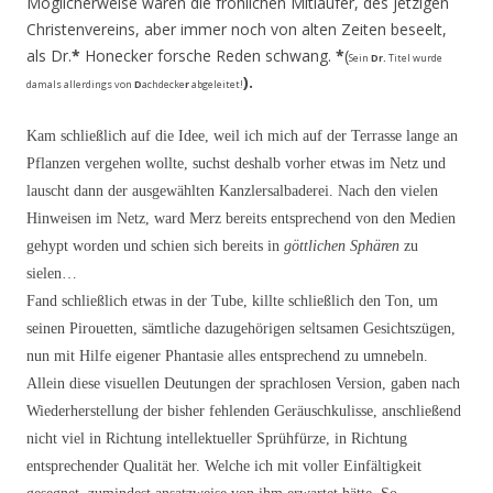
Möglicherweise waren die fröhlichen Mitläufer, des jetzigen
Christenvereins, aber immer noch von alten Zeiten beseelt,
als Dr.
*
Honecker forsche Reden schwang.
*
(
Sein
Dr.
Titel wurde
).
damals
allerdings
von
D
ach­decke
r
abgeleitet!
Kam schließlich auf die Idee, weil ich mich auf der Terrasse lange an
Pflanzen vergehen wollte, suchst deshalb vorher etwas im Netz und
lauscht dann der ausgewählten Kanzlersalbaderei. Nach den vielen
Hinweisen im Netz, ward Merz bereits entsprechend von den Medien
gehypt worden und schien sich bereits in
göttlichen Sphären
zu
sielen…
Fand schließlich etwas in der Tube, killte schließlich den Ton, um
seinen Pirouetten, sämtliche da­zugehörigen seltsamen Gesichtszügen,
nun mit Hilfe eigener Phantasie alles entsprechend zu umne­beln.
Allein diese visuellen Deutungen der sprachlosen Version, gaben nach
Wiederherstellung der bisher fehlenden Geräuschkulisse, anschließend
nicht viel in Richtung intellektueller Sprühfürze, in Richtung
entsprechender Qualität her. Welche ich mit voller Einfältigkeit