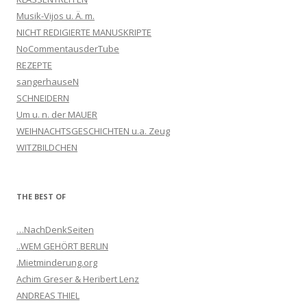
Musik-Vijos u. Ä. m.
NICHT REDIGIERTE MANUSKRIPTE
NoCommentausderTube
REZEPTE
sangerhauseN
SCHNEIDERN
Um u. n. der MAUER
WEIHNACHTSGESCHICHTEN u.a. Zeug
WITZBILDCHEN
THE BEST OF
…NachDenkSeiten
..WEM GEHÖRT BERLIN
.Mietminderung.org
Achim Greser & Heribert Lenz
ANDREAS THIEL