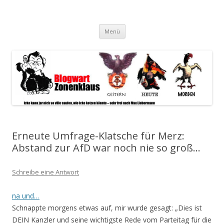
Blogwart Zonenkl@us
Alle hier veröffentlichten Texte und sonstigen medialen Inhalte
Zum
spiegeln im wesentlichen den Gesundheitszustand dieser unserer
Menü
Inhalt
springen
Gesellschaft wieder.
Erneute Umfrage-Klatsche für Merz:
Abstand zur AfD war noch nie so groß…
Schreibe eine Antwort
na und…
Schnappte morgens etwas auf, mir wurde gesagt: „Dies ist
DEIN Kanzler und seine wichtigste Rede vom Parteitag für die