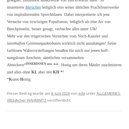
gesegnet, zumindest an­satzweise von ihm erwartet hätte. So
inszenierte
Merzchen
lediglich eins seiner üblichen Prachtfeu­erwerke
von implodierenden Sprechblasen. Dabei interpretierte ich jene
Versuche von irrwitzigen Populismus, lediglich als eine Art von
Bauchpinselei, besser gesagt, verbuchte alles unter Ulk!
Mehr war den trügerischen Versuchen vom Noch-Kanzler und
laienhaften Gesinnungsakrobaten
wirklich nicht
anzuhängen! S
eine
farblosen Wahnvorstellungen besaßen für mich nur jenen hoff­
nungslosen Anschein, sämtlichen versammelten
INNERINNEN usw. u.ä.
Abnickern*
,
Honig um deren Mäu­ler zuschmieren
und alles ohne
KI
, aber mit
KH
*
!
*
K
unst-
H
onig
Dieser Beitrag wurde am
8. Juni 2026
von
ede
unter
ALLGEMEINES
,
Alltäglicher WAHNWITZ
veröffentlicht.