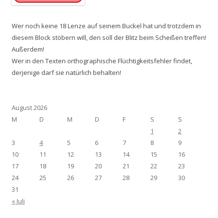
Wer noch keine 18 Lenze auf seinem Buckel hat und trotzdem in
diesem Block stöbern will, den soll der Blitz beim Scheißen treffen!
Außerdem!
Wer in den Texten orthographische Flüchtigkeitsfehler findet,
derjenige darf sie natürlich behalten!
August 2026
M
D
M
D
F
S
S
1
2
3
4
5
6
7
8
9
10
11
12
13
14
15
16
17
18
19
20
21
22
23
24
25
26
27
28
29
30
31
« Juli