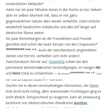
nordöstlichen Mitläufer!“
Hatte nur ein paar Minuten etwas in der Küche zu tun, bekam
aber im selben Moment mit, dass er mit ganz
gegensätzlichen Sätzen alles wieder verkehrte. Dann ertönte
wiederholt fanatisches Ge­klatsche und alles lief länger auf
identischer Ebene weiter.
Ein paar Bemerkungen an die
Freundinnen und Freunde
gerichtet und sofort der laute Einsatz von den Claqueuren*
INNERINNENE usw. u.ä.
. Auch die zwischendurch angeredeten
Damen
und
Herren
, ver­hielten sich nicht anders!
Zwischendurch fiel mir auf,
Fotzenfritz
schien bei den
permanent
demokrat
ur
ischen
Verkündigun­gen
, im ewigen
Hü
INNERINNEN
usw. u.ä.
und
Hott
total zu schwimmen. –
Bei Zossen
*
“nach
´
s –
.
links” (oder auch allgemein vorwärts)
“nach rechts”
Dachte mir in diesen wechselseitigen Momenten, der
Mann
tickt doch nicht richtig, allen anwesen­den
Fischköppen
ging es
wohl ähnlich. Entsprechend zu reagieren, kam als Anweisung
bestimmt von Muttersöhnchen
Klandestino
Amthor
.