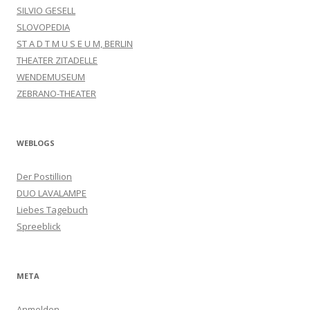
SILVIO GESELL
SLOVOPEDIA
ST A D T M U S E U M, BERLIN
THEATER ZITADELLE
WENDEMUSEUM
ZEBRANO-THEATER
WEBLOGS
Der Postillion
DUO LAVALAMPE
Liebes Tagebuch
Spreeblick
META
Anmelden