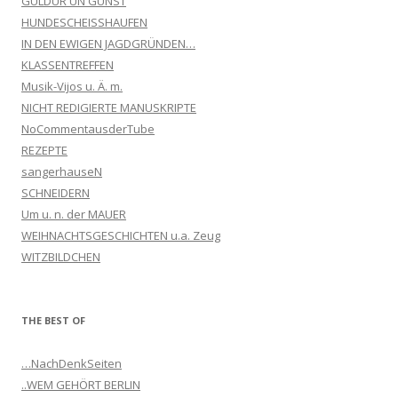
GULDUR UN GUNST
HUNDESCHEISSHAUFEN
IN DEN EWIGEN JAGDGRÜNDEN…
KLASSENTREFFEN
Musik-Vijos u. Ä. m.
NICHT REDIGIERTE MANUSKRIPTE
NoCommentausderTube
REZEPTE
sangerhauseN
SCHNEIDERN
Um u. n. der MAUER
WEIHNACHTSGESCHICHTEN u.a. Zeug
WITZBILDCHEN
THE BEST OF
…NachDenkSeiten
..WEM GEHÖRT BERLIN