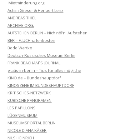
.Mietminderung.org
Achim Greser & Heribert Lenz
ANDREAS THIEL
ARCHIVE ORG.
AUFSTEHEN BERLIN – Nich nöl'n! Aufstehen
BER – FLUCHhafenkosten
Bodo Wartke
Deutsch-Russisches Museum Berlin
FRANK BEACHAM´S JOURNAL
gratis-in-berlin – Tips für alles mögliche
KINO.de – Bundeshauptdorf
KINOSZENE IM BUNDESHAUPTDORF
KRITISCHES-NETZWERK
KUBISCHE PANORAMEN
LES PAPILLONS
LÜGENMUSEUM
MUSEUMSPORTAL BERLIN
NICOLE DIANA KÄSER
NILS HEINRICH