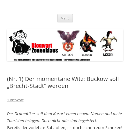
Blogwart Zonenkl@us
Alle hier veröffentlichten Texte und sonstigen medialen Inhalte
Zum
spiegeln im wesentlichen den Gesundheitszustand dieser unserer
Menü
Inhalt
springen
Gesellschaft wieder.
(Nr. 1) Der momentane Witz: Buckow soll
„Brecht-Stadt“ werden
1 Antwort
Der Dramatiker soll dem Kurort einen neuem Namen und mehr
Touristen bringen. Doch nicht alle sind begeistert.
Bereits der vorletzte Satz oben, ist doch schon zum Schreien!