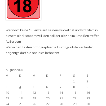
Wer noch keine 18 Lenze auf seinem Buckel hat und trotzdem in
diesem Block stöbern will, den soll der Blitz beim Scheißen treffen!
Außerdem!
Wer in den Texten orthographische Flüchtigkeitsfehler findet,
derjenige darf sie natürlich behalten!
August 2026
M
D
M
D
F
S
S
1
2
3
4
5
6
7
8
9
10
11
12
13
14
15
16
17
18
19
20
21
22
23
24
25
26
27
28
29
30