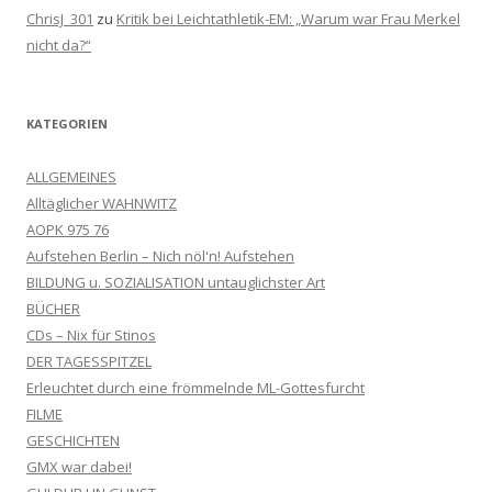
ChrisJ_301
zu
Kritik bei Leichtathletik-EM: „Warum war Frau Merkel
nicht da?“
KATEGORIEN
ALLGEMEINES
Alltäglicher WAHNWITZ
AOPK 975 76
Aufstehen Berlin – Nich nöl'n! Aufstehen
BILDUNG u. SOZIALISATION untauglichster Art
BÜCHER
CDs – Nix für Stinos
DER TAGESSPITZEL
Erleuchtet durch eine frömmelnde ML-Gottesfurcht
FILME
GESCHICHTEN
GMX war dabei!