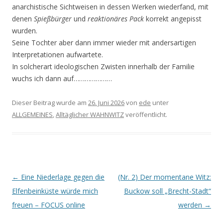
anarchistische Sichtweisen in dessen Werken wiederfand, mit
denen
Spießbürger
und
reaktionäres Pack
korrekt angepisst
wurden.
Seine Tochter aber dann immer wieder mit andersartigen
Interpretationen aufwartete.
In solcherart ideologischen Zwisten innerhalb der Familie
wuchs ich dann auf…………………
Dieser Beitrag wurde am
26. Juni 2026
von
ede
unter
ALLGEMEINES
,
Alltäglicher WAHNWITZ
veröffentlicht.
Beitrags-
←
Eine Niederlage gegen die
(Nr. 2) Der momentane Witz:
Navigation
Elfenbeinküste würde mich
Buckow soll „Brecht-Stadt“
freuen – FOCUS online
werden
→