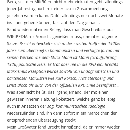
Bert
i,
seit den Mitt50ern nicht mehr einkaufen geht, allerdings
jener Jahrestag auch mit einer
sex
in Zusam­menhang
gesehen werden kann. Dafür allerdings nur noch zwei Monate
ins Land gehen können, fast auf den Tag genau…
Fand wiedermal einen Beleg, dass man Geschreibsel aus
WIKIPEDIA mit Vorsicht genießen muss, darunter folgende
Sätze:
Brecht entwickelte sich in der zweiten Hälfte der 1920er
Jahre zum überzeugten Kommunisten und verfolgte fortan mit
seinen Werken wie dem Stück Mann ist Mann (Uraufführung
1926) politische Ziele. Er trat aber nie in die KPD ein. Brechts
Marxismus-Rezeption wurde sowohl von undogmatischen und
parteilosen Marxisten wie Karl Korsch, Fritz Sternberg und
Ernst Bloch als auch von der offiziellen KPD-Linie beeinflusst…
Was aber nicht heißt, das irgendjemand, der mit einer
gewissen inneren Haltung kokettiert, welche ganz beliebig
auch in Ansätzen der
sog. kommunistischen Ideologie
wiederzufinden sind, ihn dann sofort in ein Mäntelchen der
entsprechenden Überzeugung steckt!
Mein Großvater fand Brecht hinreißend, da er immer wieder