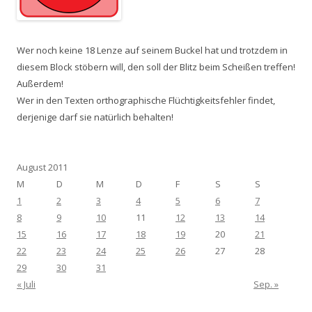
Wer noch keine 18 Lenze auf seinem Buckel hat und trotzdem in
diesem Block stöbern will, den soll der Blitz beim Scheißen treffen!
Außerdem!
Wer in den Texten orthographische Flüchtigkeitsfehler findet,
derjenige darf sie natürlich behalten!
August 2011
M
D
M
D
F
S
S
1
2
3
4
5
6
7
8
9
10
11
12
13
14
15
16
17
18
19
20
21
22
23
24
25
26
27
28
29
30
31
« Juli
Sep. »