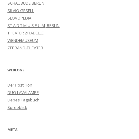
SCHAUBUDE BERLIN
SILVIO GESELL
SLOVOPEDIA
ST A D T M U S E U M, BERLIN
THEATER ZITADELLE
WENDEMUSEUM
ZEBRANO-THEATER
WEBLOGS
Der Postillion
DUO LAVALAMPE
Liebes Tagebuch
Spreeblick
META