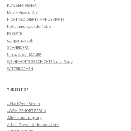
KLASSENTREFFEN
Musik-Vijos u. Ä. m.
NICHT REDIGIERTE MANUSKRIPTE
NoCommentausderTube
REZEPTE
sangerhauseN
SCHNEIDERN
Um u. n. der MAUER
WEIHNACHTSGESCHICHTEN u.a. Zeug
WITZBILDCHEN
THE BEST OF
…NachDenkSeiten
..WEM GEHÖRT BERLIN
.Mietminderung.org
Achim Greser & Heribert Lenz