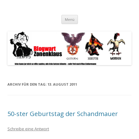
Blogwart Zonenkl@us
Alle hier veröffentlichten Texte und sonstigen medialen Inhalte
Zum
spiegeln im wesentlichen den Gesundheitszustand dieser unserer
Menü
Inhalt
springen
Gesellschaft wieder.
ARCHIV FÜR DEN TAG:
13. AUGUST 2011
50-ster Geburtstag der Schandmauer
Schreibe eine Antwort