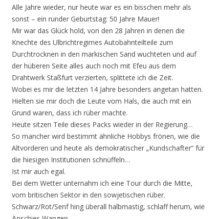
Alle Jahre wieder, nur heute war es ein bisschen mehr als
sonst – ein runder Geburtstag: 50 Jahre Mauer!
Mir war das Glück hold, von den 28 Jahren in denen die
Knechte des Ulbrichtregimes Autobahnteilteile zum
Durchtrocknen in den märkischen Sand wuchteten und auf
der hüberen Seite alles auch noch mit Efeu aus dem
Drahtwerk Staßfurt verzierten, splittete ich die Zeit.
Wobei es mir die letzten 14 Jahre besonders angetan hatten.
Hielten sie mir doch die Leute vom Hals, die auch mit ein
Grund waren, dass ich rüber machte.
Heute sitzen Teile dieses Packs wieder in der Regierung…
So mancher wird bestimmt ähnliche Hobbys frönen, wie die
Altvorderen und heute als demokratischer „Kundschafter“ für
die hiesigen Institutionen schnüffeln…
Ist mir auch egal.
Bei dem Wetter unternahm ich eine Tour durch die Mitte,
vom britischen Sektor in den sowjetischen rüber.
Schwarz/Rot/Senf hing überall halbmastig, schlaff herum, wie
Änschies Wangen.