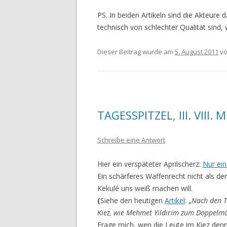
PS. In beiden Artikeln sind die Akteure
technisch von schlechter Qualität sind
Dieser Beitrag wurde am
5. August 2011
v
TAGESSPITZEL, III. VIII.
Schreibe eine Antwort
Hier ein verspäteter Aprilscherz:
Nur ein
Ein schärferes Waffenrecht nicht als der
Kekulé uns weiß machen will.
(
Siehe den heutigen
Artikel
: „
Nach den T
Kiez, wie Mehmet Yildirim zum Doppelm
Frage mich, wen die Leute im Kiez denn