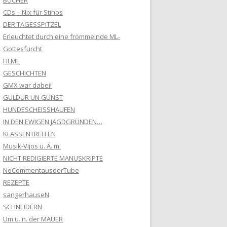
BÜCHER
CDs – Nix für Stinos
DER TAGESSPITZEL
Erleuchtet durch eine frömmelnde ML-
Gottesfurcht
FILME
GESCHICHTEN
GMX war dabei!
GULDUR UN GUNST
HUNDESCHEISSHAUFEN
IN DEN EWIGEN JAGDGRÜNDEN…
KLASSENTREFFEN
Musik-Vijos u. Ä. m.
NICHT REDIGIERTE MANUSKRIPTE
NoCommentausderTube
REZEPTE
sangerhauseN
SCHNEIDERN
Um u. n. der MAUER