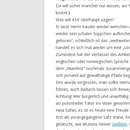
Da will sicher mancher nur wissen, wo 
kostet.
)
Was will ASK überhaupt sagen?
Er lässt Herrn Kauder wieder welschen 
wieder sein schales Süppchen aufkochen
geboren“, schließlich ist das „weltwei
handelt es sich mal wieder um eine „Un
Zumindest hat der Verfasser des Artikel
englischen oder norwegischen Sprache n
dem „Manifest“ nochmals zusammengef
sich jemand auf gewalttätige Pfade b
Eins wurde vergessen, man sollte niema
führen, auch dadurch lassen sich Beweg
Achtung! Wer bürgerlich und unauffälli
als potentieller Täter ins Visier genom
Heia Safari, es ist es heute eine Freude
Erst als vorangegangene Satz stand, fiel
gelatscht, wie letztens Heiner
Geißlein
.