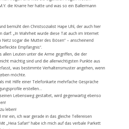
M.Y. die Knarre her hatte und was so ein Ballermann
und bemüht den Christsozialist Hape Uhl, der auch hier
 darf: „In Wahrheit wurde diese Tat auch im Internet
ten Netz sogar die Mutter des Bösen“ – anscheinend
befleckte Empfängnis“.
s allen Leuten unter die Arme gegriffen, die der
icht mächtig sind und die allerwichtigsten Punkte aus
asst, was bestimmte Verhaltensmuster angehen, wenn
egeben möchte.
ls mit Hilfe einer Telefonkarte mehrfache Gespräche
ungsprofile erstellen…
g seinen Lebensweg gestaltet, wird gegenwärtig ebenso
men!
 zu leben!
 mir ein, ich war gerade in das gleiche Tellereisen
 Mit „Heia Safari“ habe ich mich auf das verbale Parkett