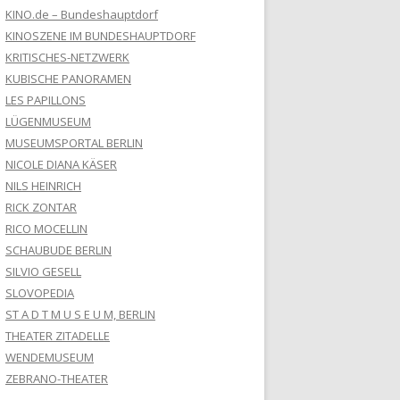
KINO.de – Bundeshauptdorf
KINOSZENE IM BUNDESHAUPTDORF
KRITISCHES-NETZWERK
KUBISCHE PANORAMEN
LES PAPILLONS
LÜGENMUSEUM
MUSEUMSPORTAL BERLIN
NICOLE DIANA KÄSER
NILS HEINRICH
RICK ZONTAR
RICO MOCELLIN
SCHAUBUDE BERLIN
SILVIO GESELL
SLOVOPEDIA
ST A D T M U S E U M, BERLIN
THEATER ZITADELLE
WENDEMUSEUM
ZEBRANO-THEATER