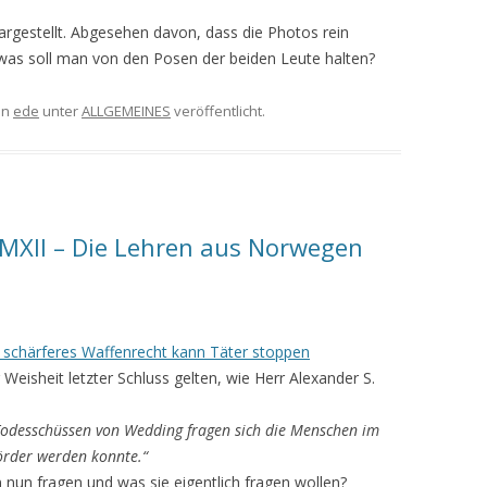
 dargestellt. Abgesehen davon, dass die Photos rein
, was soll man von den Posen der beiden Leute halten?
on
ede
unter
ALLGEMEINES
veröffentlicht.
 MMXII – Die Lehren aus Norwegen
 schärferes Waffenrecht kann Täter stoppen
 Weisheit letzter Schluss gelten, wie Herr Alexander S.
odesschüssen von Wedding fragen sich die Menschen im
örder werden konnte.“
 nun fragen und was sie eigentlich fragen wollen?