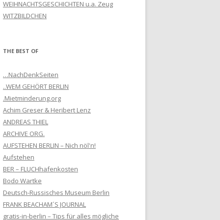
WEIHNACHTSGESCHICHTEN u.a. Zeug
WITZBILDCHEN
THE BEST OF
…NachDenkSeiten
..WEM GEHÖRT BERLIN
.Mietminderung.org
Achim Greser & Heribert Lenz
ANDREAS THIEL
ARCHIVE ORG.
AUFSTEHEN BERLIN – Nich nöl'n!
Aufstehen
BER – FLUCHhafenkosten
Bodo Wartke
Deutsch-Russisches Museum Berlin
FRANK BEACHAM´S JOURNAL
gratis-in-berlin – Tips für alles mögliche