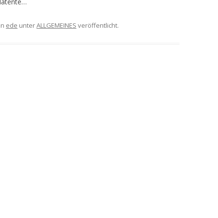
 latente…
on
ede
unter
ALLGEMEINES
veröffentlicht.