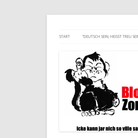
Alle hier veröffentlichten Texte und son
Blogwart Zonenkl@
START
“DEUTSCH SEIN, HEISST TREU SEIN