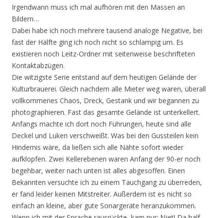
Irgendwann muss ich mal aufhören mit den Massen an
Bildern…
Dabei habe ich noch mehrere tausend analoge Negative, bei
fast der Hälfte ging ich noch nicht so schlampig um. Es
existieren noch Leitz-Ordner mit seitenweise beschrifteten
Kontaktabzügen.
Die witzigste Serie entstand auf dem heutigen Gelände der
Kulturbrauerei. Gleich nachdem alle Mieter weg waren, überall
vollkommenes Chaos, Dreck, Gestank und wir begannen zu
photographieren. Fast das gesamte Gelände ist unterkellert.
Anfangs machte ich dort noch Führungen, heute sind alle
Deckel und Luken verschweißt. Was bei den Gussteilen kein
Hindernis wäre, da ließen sich alle Nähte sofort wieder
aufklopfen. Zwei Kellerebenen waren Anfang der 90-er noch
begehbar, weiter nach unten ist alles abgesoffen. Einen
Bekannten versuchte ich zu einem Tauchgang zu überreden,
er fand leider keinen Mitstreiter. Außerdem ist es nicht so
einfach an kleine, aber gute Sonargeräte heranzukommen.
Wenn ich mit der Sprache rausrückte, kam nur: Njet! Da half