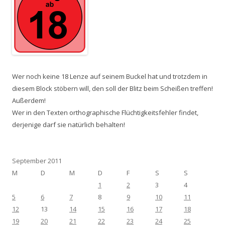
Wer noch keine 18 Lenze auf seinem Buckel hat und trotzdem in
diesem Block stöbern will, den soll der Blitz beim Scheißen treffen!
Außerdem!
Wer in den Texten orthographische Flüchtigkeitsfehler findet,
derjenige darf sie natürlich behalten!
September 2011
M
D
M
D
F
S
S
1
2
3
4
5
6
7
8
9
10
11
12
13
14
15
16
17
18
19
20
21
22
23
24
25