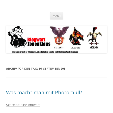
Blogwart Zonenkl@us
Alle hier veröffentlichten Texte und sonstigen medialen Inhalte
Zum
spiegeln im wesentlichen den Gesundheitszustand dieser unserer
Menü
Inhalt
springen
Gesellschaft wieder.
ARCHIV FÜR DEN TAG:
16. SEPTEMBER 2011
Was macht man mit Photomüll?
Schreibe eine Antwort