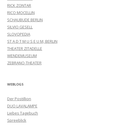
RICK ZONTAR
RICO MOCELLIN
SCHAUBUDE BERLIN
SILVIO GESELL
SLOVOPEDIA
ST A D T M U S E U M, BERLIN
THEATER ZITADELLE
WENDEMUSEUM
ZEBRANO-THEATER
WEBLOGS
Der Postillion
DUO LAVALAMPE
Liebes Tagebuch
Spreeblick