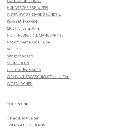
GULDUR UN GUNST
HUNDESCHEISSHAUFEN
IN DEN EWIGEN JAGDGRÜNDEN…
KLASSENTREFFEN
Musik-Vijos u. Ä. m.
NICHT REDIGIERTE MANUSKRIPTE
NoCommentausderTube
REZEPTE
sangerhauseN
SCHNEIDERN
Um u. n. der MAUER
WEIHNACHTSGESCHICHTEN u.a. Zeug
WITZBILDCHEN
THE BEST OF
…NachDenkSeiten
..WEM GEHÖRT BERLIN