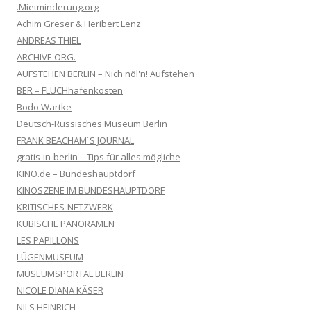
.Mietminderung.org
Achim Greser & Heribert Lenz
ANDREAS THIEL
ARCHIVE ORG.
AUFSTEHEN BERLIN – Nich nöl'n! Aufstehen
BER – FLUCHhafenkosten
Bodo Wartke
Deutsch-Russisches Museum Berlin
FRANK BEACHAM´S JOURNAL
gratis-in-berlin – Tips für alles mögliche
KINO.de – Bundeshauptdorf
KINOSZENE IM BUNDESHAUPTDORF
KRITISCHES-NETZWERK
KUBISCHE PANORAMEN
LES PAPILLONS
LÜGENMUSEUM
MUSEUMSPORTAL BERLIN
NICOLE DIANA KÄSER
NILS HEINRICH