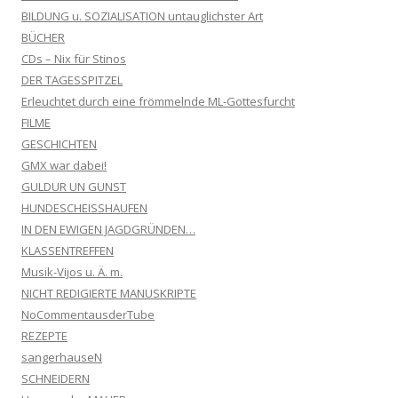
BILDUNG u. SOZIALISATION untauglichster Art
BÜCHER
CDs – Nix für Stinos
DER TAGESSPITZEL
Erleuchtet durch eine frömmelnde ML-Gottesfurcht
FILME
GESCHICHTEN
GMX war dabei!
GULDUR UN GUNST
HUNDESCHEISSHAUFEN
IN DEN EWIGEN JAGDGRÜNDEN…
KLASSENTREFFEN
Musik-Vijos u. Ä. m.
NICHT REDIGIERTE MANUSKRIPTE
NoCommentausderTube
REZEPTE
sangerhauseN
SCHNEIDERN