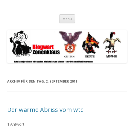
Blogwart Zonenkl@us
Alle hier veröffentlichten Texte und sonstigen medialen Inhalte
Zum
spiegeln im wesentlichen den Gesundheitszustand dieser unserer
Menü
Inhalt
springen
Gesellschaft wieder.
ARCHIV FÜR DEN TAG:
2. SEPTEMBER 2011
Der warme Abriss vom wtc
1 Antwort