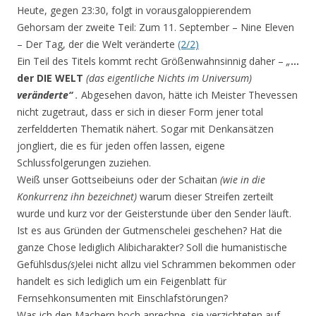
Heute, gegen 23:30, folgt in vorausgaloppierendem
Gehorsam der zweite Teil: Zum 11. September – Nine Eleven
– Der Tag, der die Welt veränderte
(2/2)
Ein Teil des Titels kommt recht Größenwahnsinnig daher –
„
…
der DIE WELT
(das eigentliche Nichts im Universum
)
veränderte“
.
Abgesehen davon, hätte ich Meister Thevessen
nicht zugetraut, dass er sich in dieser Form jener total
zerfeldderten Thematik nähert. Sogar mit Denkansätzen
jongliert, die es für jeden offen lassen, eigene
Schlussfolgerungen zuziehen.
Weiß unser Gottseibeiuns oder der Schaitan
(wie in die
Konkurrenz ihn bezeichnet)
warum dieser Streifen zerteilt
wurde und kurz vor der Geisterstunde über den Sender läuft.
Ist es aus Gründen der Gutmenschelei geschehen? Hat die
ganze Chose lediglich Alibicharakter? Soll die humanistische
Gefühlsdus
(s)
elei nicht allzu viel Schrammen bekommen oder
handelt es sich lediglich um ein Feigenblatt für
Fernsehkonsumenten mit Einschlafstörungen?
Was ich den Machern hoch anrechne, sie verzichteten auf