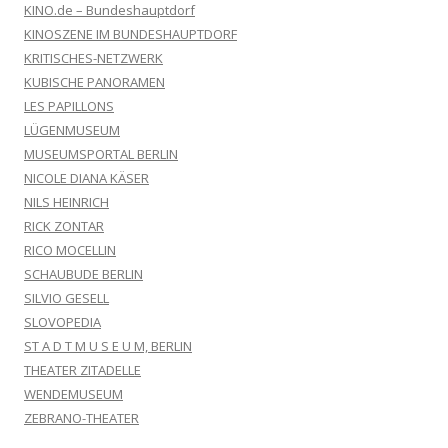
KINO.de – Bundeshauptdorf
KINOSZENE IM BUNDESHAUPTDORF
KRITISCHES-NETZWERK
KUBISCHE PANORAMEN
LES PAPILLONS
LÜGENMUSEUM
MUSEUMSPORTAL BERLIN
NICOLE DIANA KÄSER
NILS HEINRICH
RICK ZONTAR
RICO MOCELLIN
SCHAUBUDE BERLIN
SILVIO GESELL
SLOVOPEDIA
ST A D T M U S E U M, BERLIN
THEATER ZITADELLE
WENDEMUSEUM
ZEBRANO-THEATER