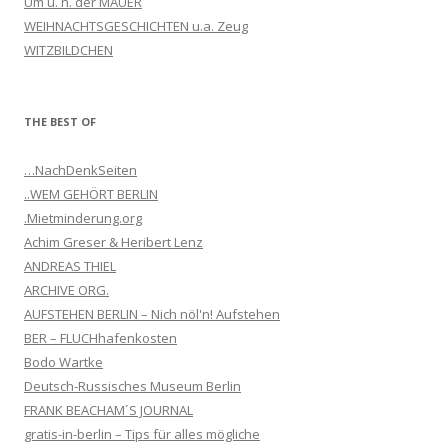
Um u. n. der MAUER
WEIHNACHTSGESCHICHTEN u.a. Zeug
WITZBILDCHEN
THE BEST OF
…NachDenkSeiten
..WEM GEHÖRT BERLIN
.Mietminderung.org
Achim Greser & Heribert Lenz
ANDREAS THIEL
ARCHIVE ORG.
AUFSTEHEN BERLIN – Nich nöl'n! Aufstehen
BER – FLUCHhafenkosten
Bodo Wartke
Deutsch-Russisches Museum Berlin
FRANK BEACHAM´S JOURNAL
gratis-in-berlin – Tips für alles mögliche