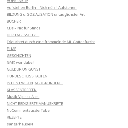
AOPK 975 76
Aufstehen Berlin – Nich nöl'n! Aufstehen
BILDUNG u. SOZIALISATION untauglichster Art
BÜCHER
CDs – Nix für Stinos
DER TAGESSPITZEL
Erleuchtet durch eine frömmelnde ML-Gottesfurcht
FILME
GESCHICHTEN
GMX war dabei!
GULDUR UN GUNST
HUNDESCHEISSHAUFEN
IN DEN EWIGEN JAGDGRÜNDEN…
KLASSENTREFFEN
Musik-Vijos u. Ä. m.
NICHT REDIGIERTE MANUSKRIPTE
NoCommentausderTube
REZEPTE
sangerhauseN