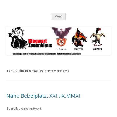
Blogwart Zonenkl@us
Alle hier veröffentlichten Texte und sonstigen medialen Inhalte
Zum
spiegeln im wesentlichen den Gesundheitszustand dieser unserer
Menü
Inhalt
springen
Gesellschaft wieder.
ARCHIV FÜR DEN TAG:
22. SEPTEMBER 2011
Nähe Bebelplatz, XXII.IX.MMXI
Schreibe eine Antwort