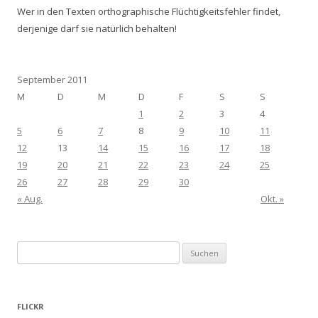
Wer in den Texten orthographische Flüchtigkeitsfehler findet,
derjenige darf sie natürlich behalten!
September 2011
M
D
M
D
F
S
S
1
2
3
4
5
6
7
8
9
10
11
12
13
14
15
16
17
18
19
20
21
22
23
24
25
26
27
28
29
30
« Aug.
Okt. »
Suchen
nach:
FLICKR