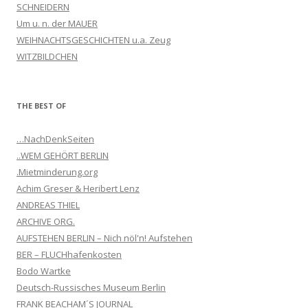
SCHNEIDERN
Um u. n. der MAUER
WEIHNACHTSGESCHICHTEN u.a. Zeug
WITZBILDCHEN
THE BEST OF
…NachDenkSeiten
..WEM GEHÖRT BERLIN
.Mietminderung.org
Achim Greser & Heribert Lenz
ANDREAS THIEL
ARCHIVE ORG.
AUFSTEHEN BERLIN – Nich nöl'n! Aufstehen
BER – FLUCHhafenkosten
Bodo Wartke
Deutsch-Russisches Museum Berlin
FRANK BEACHAM´S JOURNAL