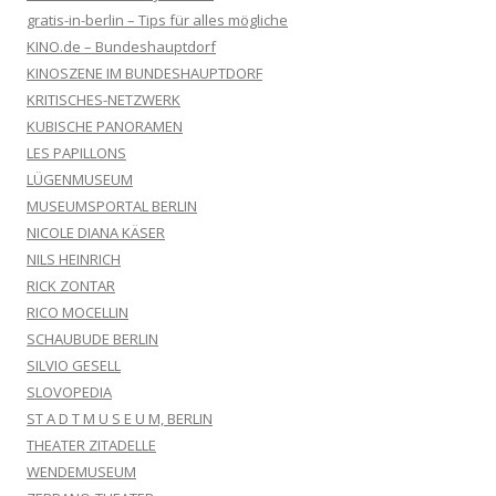
gratis-in-berlin – Tips für alles mögliche
KINO.de – Bundeshauptdorf
KINOSZENE IM BUNDESHAUPTDORF
KRITISCHES-NETZWERK
KUBISCHE PANORAMEN
LES PAPILLONS
LÜGENMUSEUM
MUSEUMSPORTAL BERLIN
NICOLE DIANA KÄSER
NILS HEINRICH
RICK ZONTAR
RICO MOCELLIN
SCHAUBUDE BERLIN
SILVIO GESELL
SLOVOPEDIA
ST A D T M U S E U M, BERLIN
THEATER ZITADELLE
WENDEMUSEUM