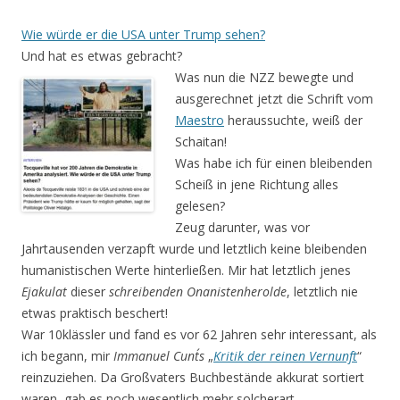
Wie würde er die USA unter Trump sehen?
Und hat es etwas gebracht?
Was nun die NZZ bewegte und
ausgerechnet jetzt die Schrift vom
Maestro
heraussuchte, weiß der
Schaitan!
Was habe ich für einen bleibenden
Scheiß in jene Richtung alles
gelesen?
Zeug darunter, was vor
Jahrtausenden verzapft wurde und letztlich keine bleibenden
humanisti­schen Werte hinterließen. Mir hat letztlich jenes
Ejakulat
dieser
schreibenden Onanistenherolde
, letztlich nie
etwas praktisch beschert!
War 10klässler und fand es vor 62 Jahren sehr interessant, als
ich begann, mir
Immanuel Cunt´s
„
Kritik der reinen Vernunft
“
reinzuziehen. Da Großvaters Buchbestände akkurat sortiert
waren, gab es noch wesentlich mehr solcherart