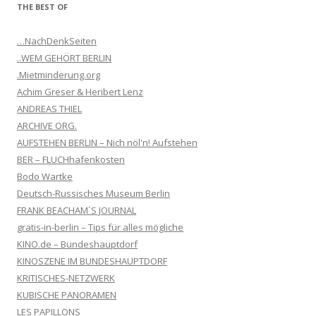
THE BEST OF
…NachDenkSeiten
..WEM GEHÖRT BERLIN
.Mietminderung.org
Achim Greser & Heribert Lenz
ANDREAS THIEL
ARCHIVE ORG.
AUFSTEHEN BERLIN – Nich nöl'n! Aufstehen
BER – FLUCHhafenkosten
Bodo Wartke
Deutsch-Russisches Museum Berlin
FRANK BEACHAM´S JOURNAL
gratis-in-berlin – Tips für alles mögliche
KINO.de – Bundeshauptdorf
KINOSZENE IM BUNDESHAUPTDORF
KRITISCHES-NETZWERK
KUBISCHE PANORAMEN
LES PAPILLONS