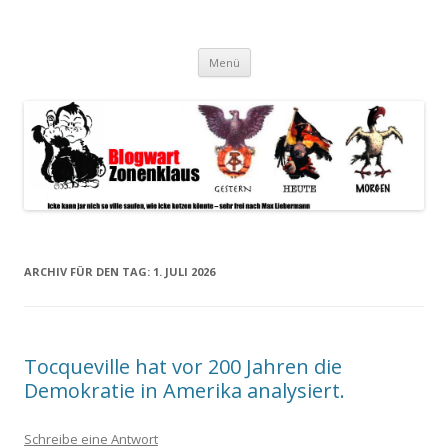
Blogwart Zonenkl@us
Alle hier veröffentlichten Texte und sonstigen medialen Inhalte
Zum
spiegeln im wesentlichen den Gesundheitszustand dieser unserer
Menü
Inhalt
springen
Gesellschaft wieder.
ARCHIV FÜR DEN TAG:
1. JULI 2026
Tocqueville hat vor 200 Jahren die
Demokratie in Amerika analysiert.
Schreibe eine Antwort