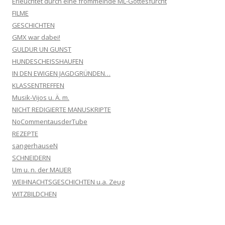
Erleuchtet durch eine frömmelnde ML-Gottesfurcht
FILME
GESCHICHTEN
GMX war dabei!
GULDUR UN GUNST
HUNDESCHEISSHAUFEN
IN DEN EWIGEN JAGDGRÜNDEN…
KLASSENTREFFEN
Musik-Vijos u. Ä. m.
NICHT REDIGIERTE MANUSKRIPTE
NoCommentausderTube
REZEPTE
sangerhauseN
SCHNEIDERN
Um u. n. der MAUER
WEIHNACHTSGESCHICHTEN u.a. Zeug
WITZBILDCHEN