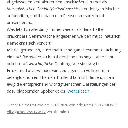
abgelassenen Verbal­hurereien anschließend immer als
journalistischen Genfälligkeitsdünnschiss
der dortigen Macher
aufbereiten, und ihn dann den Plebsen entsprechend
präsentieren…
Was letztlich allerdings immer wieder als dauerhafte
brauchbare Gehirnwäsche angesehen werden muss, natürlich
demokratisch
verklärt!
Mir fiel gerade ein, auch mal in eine ganz bestimmte Richtung
eine
Art Barometer
zu benutzen. Jene unsinnige, aber sehr
beliebte
wissenschaftliche
Deutung, wie sie ewig im
Fratzenradio ver­wendet wird, zu eigentlich vollkommen
belanglos hohlen Themen. Brüllend komisch finde ich dann
ewig die entsprechend wichtigtuerischen Darstellungen der
dazu plappernden Spökenkieker.
Weiterlesen
→
Dieser Beitrag wurde am
1. Juli 2026
von
ede
unter
ALLGEMEINES
,
Alltäglicher WAHNWITZ
veröffentlicht.