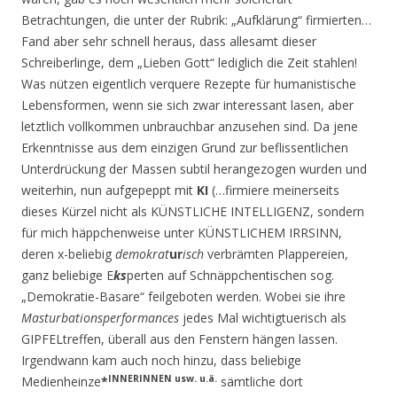
Betrachtungen, die unter der Rubrik: „Aufklärung“ firmierten…
Fand aber sehr schnell heraus, dass allesamt dieser
Schreiberlinge, dem „Lieben Gott“ lediglich die Zeit stahlen!
Was nützen eigentlich verquere Rezepte für humanistische
Lebensformen, wenn sie sich zwar inter­essant lasen, aber
letztlich vollkommen unbrauchbar anzusehen sind. Da jene
Erkenntnisse aus dem einzigen Grund zur beflissentlichen
Unterdrückung der Massen subtil herangezogen wurden und
weiterhin, nun aufgepeppt mit
KI
(…firmiere meinerseits
dieses Kürzel nicht als KÜNSTLICHE INTELLIGENZ, sondern
für mich häppchenweise unter KÜNSTLICHEM IRRSINN,
deren x-beliebig
demokrat
ur
isch
verbrämten
Plappereien,
ganz beliebige E
ks
perten auf Schnäppchentischen sog.
„Demokratie-Basare“ feilgeboten werden. Wobei sie ihre
Masturbationsperformances
jedes Mal wichtigtuerisch als
GIPFELtreffen, überall aus den Fenstern hängen lassen.
Irgendwann kam auch noch hinzu, dass beliebige
INNERINNEN usw. u.ä.
Medienheinze
*
sämtliche dort