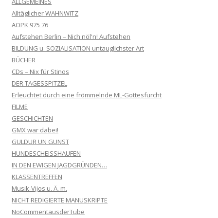
ALLGEMEINES
Alltäglicher WAHNWITZ
AOPK 975 76
Aufstehen Berlin – Nich nöl'n! Aufstehen
BILDUNG u. SOZIALISATION untauglichster Art
BÜCHER
CDs – Nix für Stinos
DER TAGESSPITZEL
Erleuchtet durch eine frömmelnde ML-Gottesfurcht
FILME
GESCHICHTEN
GMX war dabei!
GULDUR UN GUNST
HUNDESCHEISSHAUFEN
IN DEN EWIGEN JAGDGRÜNDEN…
KLASSENTREFFEN
Musik-Vijos u. Ä. m.
NICHT REDIGIERTE MANUSKRIPTE
NoCommentausderTube