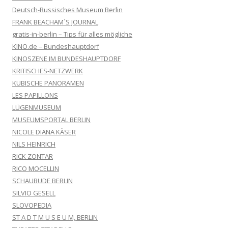
Deutsch-Russisches Museum Berlin
FRANK BEACHAM´S JOURNAL
gratis-in-berlin – Tips für alles mögliche
KINO.de – Bundeshauptdorf
KINOSZENE IM BUNDESHAUPTDORF
KRITISCHES-NETZWERK
KUBISCHE PANORAMEN
LES PAPILLONS
LÜGENMUSEUM
MUSEUMSPORTAL BERLIN
NICOLE DIANA KÄSER
NILS HEINRICH
RICK ZONTAR
RICO MOCELLIN
SCHAUBUDE BERLIN
SILVIO GESELL
SLOVOPEDIA
ST A D T M U S E U M, BERLIN