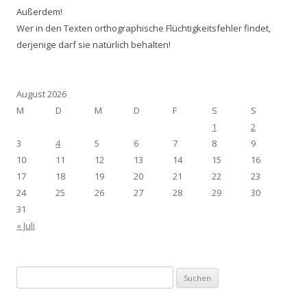
Außerdem!
Wer in den Texten orthographische Flüchtigkeitsfehler findet,
derjenige darf sie natürlich behalten!
August 2026
M
D
M
D
F
S
S
1
2
3
4
5
6
7
8
9
10
11
12
13
14
15
16
17
18
19
20
21
22
23
24
25
26
27
28
29
30
31
« Juli
Suchen
nach: