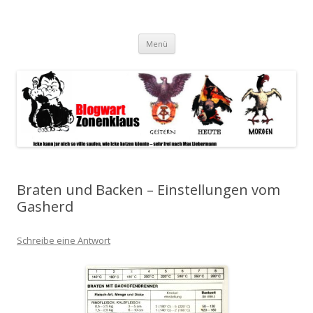
Blogwart Zonenkl@us
Alle hier veröffentlichten Texte und sonstigen medialen Inhalte
Zum
spiegeln im wesentlichen den Gesundheitszustand dieser unserer
Menü
Inhalt
springen
Gesellschaft wieder.
Braten und Backen – Einstellungen vom
Gasherd
Schreibe eine Antwort