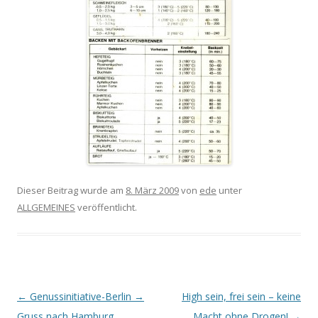
Dieser Beitrag wurde am
8. März 2009
von
ede
unter
ALLGEMEINES
veröffentlicht.
Beitrags-
←
Genussinitiative-Berlin →
High sein, frei sein – keine
Navigation
Gruss nach Hamburg
Macht ohne Drogen!
→