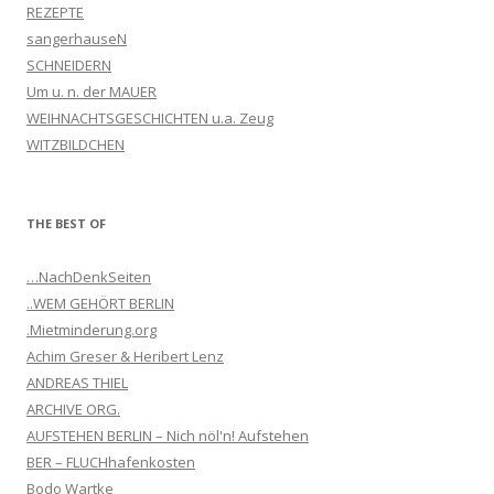
REZEPTE
sangerhauseN
SCHNEIDERN
Um u. n. der MAUER
WEIHNACHTSGESCHICHTEN u.a. Zeug
WITZBILDCHEN
THE BEST OF
…NachDenkSeiten
..WEM GEHÖRT BERLIN
.Mietminderung.org
Achim Greser & Heribert Lenz
ANDREAS THIEL
ARCHIVE ORG.
AUFSTEHEN BERLIN – Nich nöl'n! Aufstehen
BER – FLUCHhafenkosten
Bodo Wartke