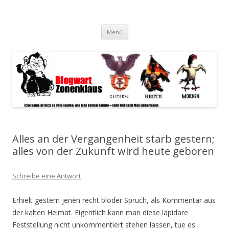
Blogwart Zonenkl@us
Alle hier veröffentlichten Texte und sonstigen medialen Inhalte
Zum
spiegeln im wesentlichen den Gesundheitszustand dieser unserer
Menü
Inhalt
springen
Gesellschaft wieder.
Alles an der Vergangenheit starb gestern;
alles von der Zukunft wird heute geboren
Schreibe eine Antwort
Erhielt gestern jenen recht blöder Spruch, als Kommentar aus
der kalten Heimat. Eigentlich kann man diese lapidare
Feststellung nicht unkommentiert stehen lassen, tue es