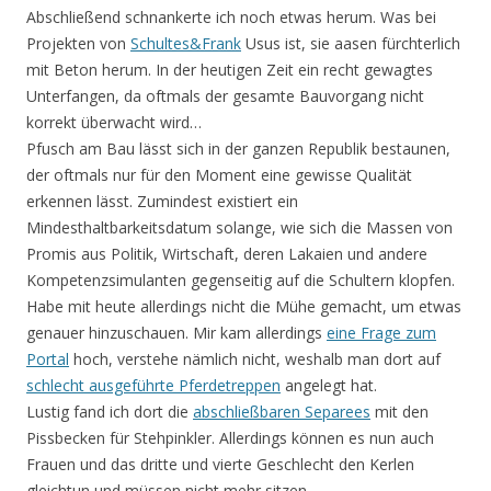
Abschließend schnankerte ich noch etwas herum. Was bei
Projekten von
Schultes&Frank
Usus ist, sie aasen fürchterlich
mit Beton herum. In der heutigen Zeit ein recht gewagtes
Unterfangen, da oftmals der gesamte Bauvorgang nicht
korrekt überwacht wird…
Pfusch am Bau lässt sich in der ganzen Republik bestaunen,
der oftmals nur für den Moment eine gewisse Qualität
erkennen lässt. Zumindest existiert ein
Mindesthaltbarkeitsdatum solange, wie sich die Massen von
Promis aus Politik, Wirtschaft, deren Lakaien und andere
Kompetenzsimulanten gegenseitig auf die Schultern klopfen.
Habe mit heute allerdings nicht die Mühe gemacht, um etwas
genauer hinzuschauen. Mir kam allerdings
eine Frage zum
Portal
hoch, verstehe nämlich nicht, weshalb man dort auf
schlecht ausgeführte Pferdetreppen
angelegt hat.
Lustig fand ich dort die
abschließbaren Separees
mit den
Pissbecken für Stehpinkler. Allerdings können es nun auch
Frauen und das dritte und vierte Geschlecht den Kerlen
gleichtun und müssen nicht mehr sitzen…