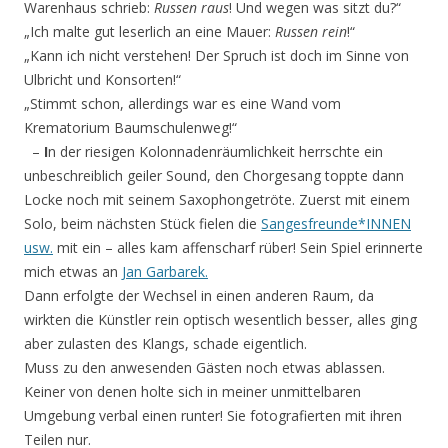
Warenhaus schrieb:
Russen raus
! Und wegen was sitzt du?“
„Ich malte gut leserlich an eine Mauer:
Russen rein
!“
„Kann ich nicht verstehen! Der Spruch ist doch im Sinne von
Ulbricht und Konsorten!“
„Stimmt schon, allerdings war es eine Wand vom
Krematorium Baumschulenweg!“
–
I
n der riesigen Kolonnadenräumlichkeit herrschte ein
unbeschreiblich geiler Sound, den Chorgesang toppte dann
Locke noch mit seinem Saxophongetröte. Zuerst mit einem
Solo, beim nächsten Stück fielen die
Sangesfreunde*INNEN
usw.
mit ein – alles kam affenscharf rüber! Sein Spiel erinnerte
mich etwas an
Jan Garbarek.
Dann erfolgte der Wechsel in einen anderen Raum, da
wirkten die Künstler rein optisch wesentlich besser, alles ging
aber zulasten des Klangs, schade eigentlich.
Muss zu den anwesenden Gästen noch etwas ablassen.
Keiner von denen holte sich in meiner unmittelbaren
Umgebung verbal einen runter! Sie fotografierten mit ihren
Teilen nur.