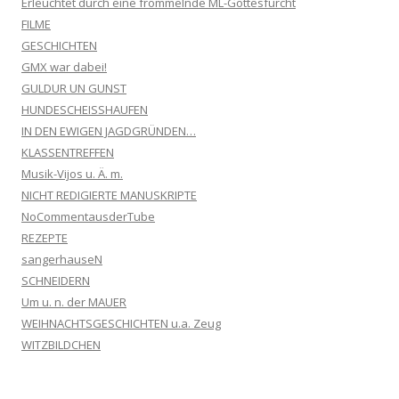
Erleuchtet durch eine frömmelnde ML-Gottesfurcht
FILME
GESCHICHTEN
GMX war dabei!
GULDUR UN GUNST
HUNDESCHEISSHAUFEN
IN DEN EWIGEN JAGDGRÜNDEN…
KLASSENTREFFEN
Musik-Vijos u. Ä. m.
NICHT REDIGIERTE MANUSKRIPTE
NoCommentausderTube
REZEPTE
sangerhauseN
SCHNEIDERN
Um u. n. der MAUER
WEIHNACHTSGESCHICHTEN u.a. Zeug
WITZBILDCHEN