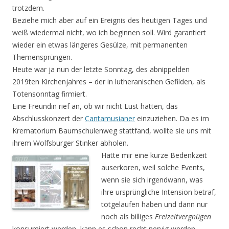
trotzdem.
Beziehe mich aber auf ein Ereignis des heutigen Tages und
weiß wiedermal nicht, wo ich beginnen soll. Wird garantiert
wieder ein etwas längeres Gesülze, mit permanenten
Themensprüngen.
Heute war ja nun der letzte Sonntag, des abnippelden
2019ten Kirchenjahres – der in lutheranischen Gefilden, als
Totensonntag firmiert.
Eine Freundin rief an, ob wir nicht Lust hätten, das
Abschlusskonzert der
Cantamusianer
einzuziehen. Da es im
Krematorium Baumschulenweg stattfand, wollte sie uns mit
ihrem Wolfsburger Stinker abholen.
Hatte mir eine kurze Bedenkzeit
auserkoren, weil solche Events,
wenn sie sich irgendwann, was
ihre ursprüngliche Intension betraf,
totgelaufen haben und dann nur
noch als billiges
Freizeitvergnügen
konsumiert werden, kann es schon recht nervig werden.