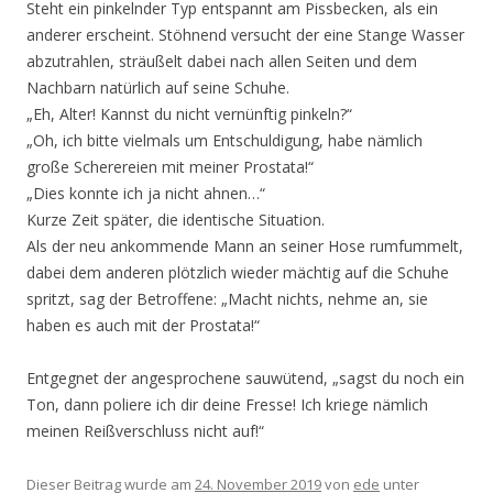
Steht ein pinkelnder Typ entspannt am Pissbecken, als ein
anderer erscheint. Stöhnend versucht der eine Stange Wasser
abzutrahlen, sträußelt dabei nach allen Seiten und dem
Nachbarn natürlich auf seine Schuhe.
„Eh, Alter! Kannst du nicht vernünftig pinkeln?“
„Oh, ich bitte vielmals um Entschuldigung, habe nämlich
große Scherereien mit meiner Prostata!“
„Dies konnte ich ja nicht ahnen…“
Kurze Zeit später, die identische Situation.
Als der neu ankommende Mann an seiner Hose rumfummelt,
dabei dem anderen plötzlich wieder mächtig auf die Schuhe
spritzt, sag der Betroffene: „Macht nichts, nehme an, sie
haben es auch mit der Prostata!“
Entgegnet der angesprochene sauwütend, „sagst du noch ein
Ton, dann poliere ich dir deine Fresse! Ich kriege nämlich
meinen Reißverschluss nicht auf!“
Dieser Beitrag wurde am
24. November 2019
von
ede
unter