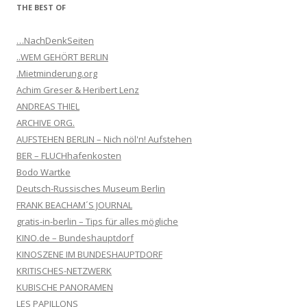
THE BEST OF
…NachDenkSeiten
..WEM GEHÖRT BERLIN
.Mietminderung.org
Achim Greser & Heribert Lenz
ANDREAS THIEL
ARCHIVE ORG.
AUFSTEHEN BERLIN – Nich nöl'n! Aufstehen
BER – FLUCHhafenkosten
Bodo Wartke
Deutsch-Russisches Museum Berlin
FRANK BEACHAM´S JOURNAL
gratis-in-berlin – Tips für alles mögliche
KINO.de – Bundeshauptdorf
KINOSZENE IM BUNDESHAUPTDORF
KRITISCHES-NETZWERK
KUBISCHE PANORAMEN
LES PAPILLONS