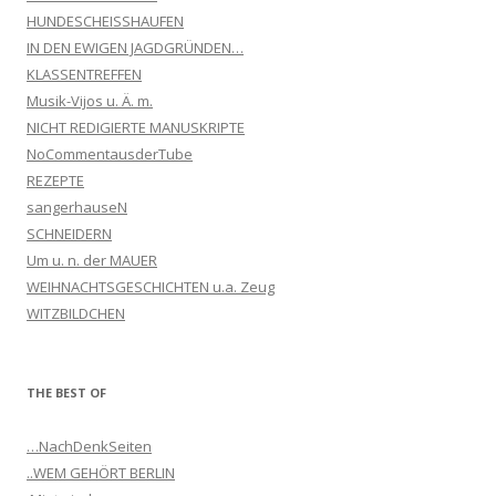
HUNDESCHEISSHAUFEN
IN DEN EWIGEN JAGDGRÜNDEN…
KLASSENTREFFEN
Musik-Vijos u. Ä. m.
NICHT REDIGIERTE MANUSKRIPTE
NoCommentausderTube
REZEPTE
sangerhauseN
SCHNEIDERN
Um u. n. der MAUER
WEIHNACHTSGESCHICHTEN u.a. Zeug
WITZBILDCHEN
THE BEST OF
…NachDenkSeiten
..WEM GEHÖRT BERLIN