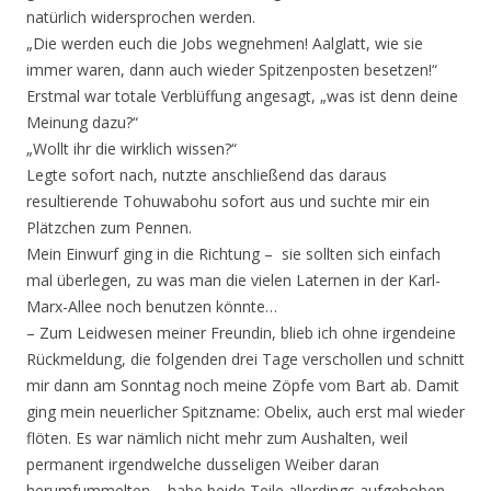
natürlich widersprochen werden.
„Die werden euch die Jobs wegnehmen! Aalglatt, wie sie
immer waren, dann auch wieder Spitzenposten besetzen!“
Erstmal war totale Verblüffung angesagt, „was ist denn deine
Meinung dazu?“
„Wollt ihr die wirklich wissen?“
Legte sofort nach, nutzte anschließend das daraus
resultierende Tohuwabohu sofort aus und suchte mir ein
Plätzchen zum Pennen.
Mein Einwurf ging in die Richtung – sie sollten sich einfach
mal überlegen, zu was man die vielen Laternen in der Karl-
Marx-Allee noch benutzen könnte…
– Zum Leidwesen meiner Freundin, blieb ich ohne irgendeine
Rückmeldung, die folgenden drei Tage verschollen und schnitt
mir dann am Sonntag noch meine Zöpfe vom Bart ab. Damit
ging mein neuerlicher Spitzname: Obelix, auch erst mal wieder
flöten. Es war nämlich nicht mehr zum Aushalten, weil
permanent irgendwelche dusseligen Weiber daran
herumfummelten – habe beide Teile allerdings aufgehoben.