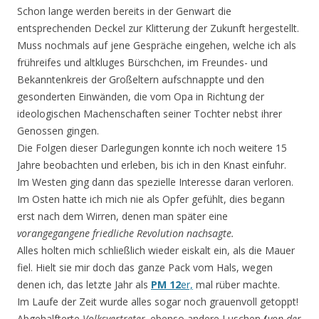
Schon lange werden bereits in der Genwart die
entsprechenden Deckel zur Klitterung der Zukunft hergestellt.
Muss nochmals auf jene Gespräche eingehen, welche ich als
frühreifes und altkluges Bürschchen, im Freundes- und
Bekanntenkreis der Großeltern aufschnappte und den
gesonderten Einwänden, die vom Opa in Richtung der
ideologischen Machenschaften seiner Tochter nebst ihrer
Genossen gingen.
Die Folgen dieser Darlegungen konnte ich noch weitere 15
Jahre beobachten und erleben, bis ich in den Knast einfuhr.
Im Westen ging dann das spezielle Interesse daran verloren.
Im Osten hatte ich mich nie als Opfer gefühlt, dies begann
erst nach dem Wirren, denen man später eine
vorangegangene
friedliche Revolution
nachsagte.
Alles holten mich schließlich wieder eiskalt ein, als die Mauer
fiel. Hielt sie mir doch das ganze Pack vom Hals, wegen
denen ich, das letzte Jahr als
PM 12
er,
mal rüber machte.
Im Laufe der Zeit wurde alles sogar noch grauenvoll getoppt!
Abgehalfterte
Volksvertreter,
ebenso
andere Luschen
(
von der