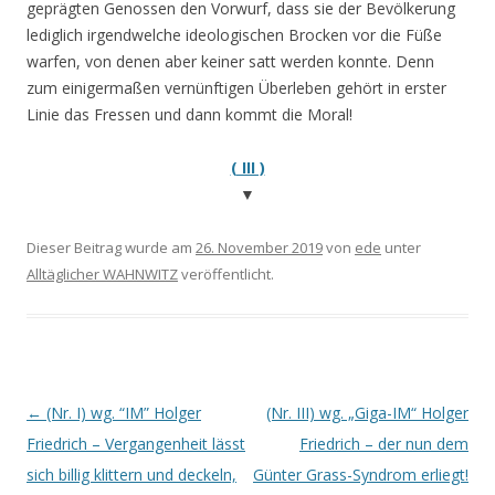
geprägten Genossen den Vorwurf, dass sie der Bevölkerung
lediglich irgendwelche ideologischen Brocken vor die Füße
warfen, von denen aber keiner satt werden konnte. Denn
zum einigermaßen vernünftigen Überleben gehört in erster
Linie das Fressen und dann kommt die Moral!
( III )
▼
Dieser Beitrag wurde am
26. November 2019
von
ede
unter
Alltäglicher WAHNWITZ
veröffentlicht.
Beitrags-
←
(Nr. I) wg. “IM” Holger
(Nr. III) wg. „Giga-IM“ Holger
Navigation
Friedrich – Vergangenheit lässt
Friedrich – der nun dem
sich billig klittern und deckeln,
Günter Grass-Syndrom erliegt!