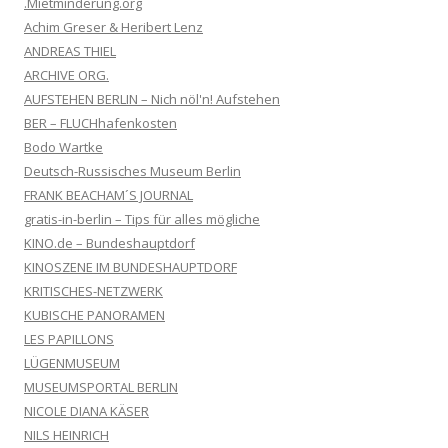
.Mietminderung.org
Achim Greser & Heribert Lenz
ANDREAS THIEL
ARCHIVE ORG.
AUFSTEHEN BERLIN – Nich nöl'n! Aufstehen
BER – FLUCHhafenkosten
Bodo Wartke
Deutsch-Russisches Museum Berlin
FRANK BEACHAM´S JOURNAL
gratis-in-berlin – Tips für alles mögliche
KINO.de – Bundeshauptdorf
KINOSZENE IM BUNDESHAUPTDORF
KRITISCHES-NETZWERK
KUBISCHE PANORAMEN
LES PAPILLONS
LÜGENMUSEUM
MUSEUMSPORTAL BERLIN
NICOLE DIANA KÄSER
NILS HEINRICH