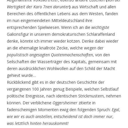
Wertigkeit der Karo 7nen darunter
)
aus Wirtschaft und allen
Bereichen des öffentlichen Lebens aus dem Westen, fanden
im nun eingemeindeten Mitteldeutschland ihre
entsprechenden Spielwiesen. Wenn ich an die
wichtigste
Galionsfigur in unserem demokrat
ur
ischen Schlaraffenland
denke, könnte ich immer wieder kotzen. Denke dabei wieder
an die ehemalige knallrote Zecke, welche wegen der
populistisch angesagten Quotenmachenschaften
, von den
Seilschaften der Wasserträger des Kapitals, gemeinsam mit
deren ausdrücklichen Wohlwollen auf den Schild der Macht
gehievt wurde…
Rückblickend gibt es in der deutschen Geschichte der
vergangenen 100 Jahren genug Beispiele, welchen Selbstlauf
politische Ereignisse, nach identischen Strickmustern, nehmen
können. Der verblichene
Oggersheimer
zitierte in
fadenscheinigen Momenten ewig den folgenden Spruch:
Egal,
wie wir es auch anstellen, entscheidend ist doch immer nur,
was letztlich hinten herauskommt!