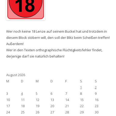
Wer noch keine 18 Lenze auf seinem Buckel hat und trotzdem in
diesem Block stöbern will, den soll der Blitz beim Scheißen treffen!
Außerdem!
Wer in den Texten orthographische Flüchtigkeitsfehler findet,
derjenige darf sie natürlich behalten!
August 2026
M
D
M
D
F
S
S
1
2
3
4
5
6
7
8
9
10
11
12
13
14
15
16
17
18
19
20
21
22
23
24
25
26
27
28
29
30