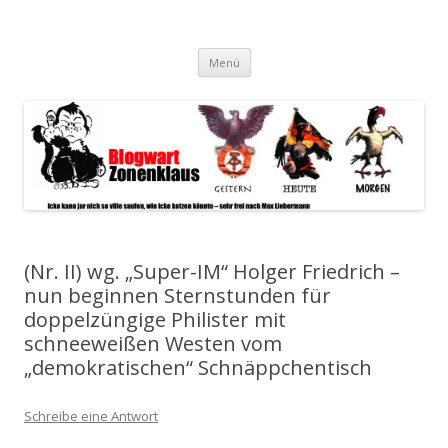
Blogwart Zonenkl@us
Alle hier veröffentlichten Texte und sonstigen medialen Inhalte
Zum
spiegeln im wesentlichen den Gesundheitszustand dieser unserer
Menü
Inhalt
springen
Gesellschaft wieder.
(Nr. II) wg. „Super-IM“ Holger Friedrich –
nun beginnen Sternstunden für
doppelzüngige Philister mit
schneeweißen Westen vom
„demokratischen“ Schnäppchentisch
Schreibe eine Antwort