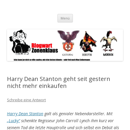
Blogwart Zonenkl@us
Alle hier veröffentlichten Texte und sonstigen medialen Inhalte
Zum
spiegeln im wesentlichen den Gesundheitszustand dieser unserer
Menü
Inhalt
springen
Gesellschaft wieder.
Harry Dean Stanton geht seit gestern
nicht mehr einkaufen
Schreibe eine Antwort
Harry Dean Stanton
galt als genialer Nebendarsteller. Mit
„Lucky“
schenkte Regisseur John Carroll Lynch ihm kurz vor
seinem Tod die letzte Hauptrolle und sich selbst ein Debüt als