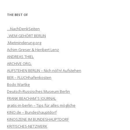
THE BEST OF
…NachDenkSeiten
..WEM GEHÖRT BERLIN
.Mietminderung.org
Achim Greser & Heribert Lenz
ANDREAS THIEL
ARCHIVE ORG.
AUFSTEHEN BERLIN – Nich nöl'n! Aufstehen
BER – FLUCHhafenkosten
Bodo Wartke
Deutsch-Russisches Museum Berlin
FRANK BEACHAM´S JOURNAL
gratis-in-berlin – Tips für alles mögliche
KINO.de – Bundeshauptdorf
KINOSZENE IM BUNDESHAUPTDORF
KRITISCHES-NETZWERK