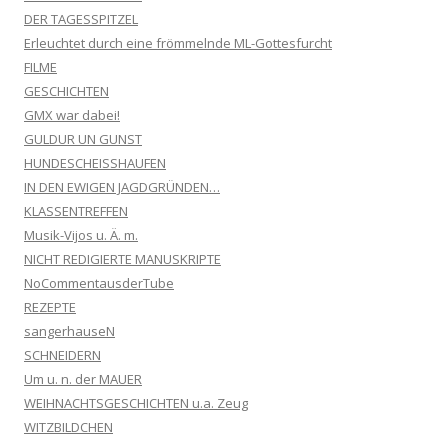
DER TAGESSPITZEL
Erleuchtet durch eine frömmelnde ML-Gottesfurcht
FILME
GESCHICHTEN
GMX war dabei!
GULDUR UN GUNST
HUNDESCHEISSHAUFEN
IN DEN EWIGEN JAGDGRÜNDEN…
KLASSENTREFFEN
Musik-Vijos u. Ä. m.
NICHT REDIGIERTE MANUSKRIPTE
NoCommentausderTube
REZEPTE
sangerhauseN
SCHNEIDERN
Um u. n. der MAUER
WEIHNACHTSGESCHICHTEN u.a. Zeug
WITZBILDCHEN