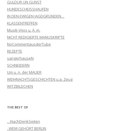
GULDUR UN GUNST
HUNDESCHEISSHAUFEN
IN DEN EWIGEN JAGDGRÜNDEN…
KLASSENTREFFEN
Musik-Vijos u. Ä. m.
NICHT REDIGIERTE MANUSKRIPTE
NoCommentausderTube
REZEPTE
sangerhauseN
SCHNEIDERN
Um u. n. der MAUER
WEIHNACHTSGESCHICHTEN u.a. Zeug
WITZBILDCHEN
THE BEST OF
…NachDenkSeiten
..WEM GEHÖRT BERLIN