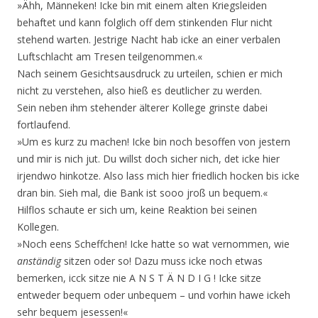
»Ähh, Männeken! Icke bin mit einem alten Kriegsleiden
behaftet und kann folglich off dem stinkenden Flur nicht
stehend warten. Jestrige Nacht hab icke an einer verbalen
Luftschlacht am Tresen teilgenommen.«
Nach seinem Gesichtsausdruck zu urteilen, schien er mich
nicht zu verstehen, also hieß es deutlicher zu werden.
Sein neben ihm stehender älterer Kollege grinste dabei
fortlaufend.
»Um es kurz zu machen! Icke bin noch besoffen von jestern
und mir is nich jut. Du willst doch sicher nich, det icke hier
irjendwo hinkotze. Also lass mich hier friedlich hocken bis icke
dran bin. Sieh mal, die Bank ist sooo jroß un bequem.«
Hilflos schaute er sich um, keine Reaktion bei seinen
Kollegen.
»Noch eens Scheffchen! Icke hatte so wat vernommen, wie
anständig
sitzen oder so! Dazu muss icke noch etwas
bemerken, icck sitze nie A N S T Ä N D I G ! Icke sitze
entweder bequem oder unbequem – und vorhin hawe ickeh
sehr bequem jesessen!«