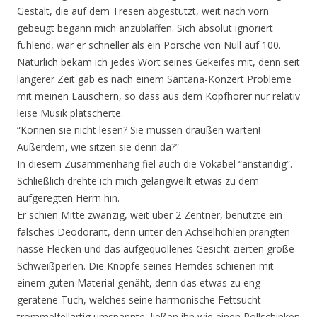
Gestalt, die auf dem Tresen abgestützt, weit nach vorn
gebeugt begann mich anzubläffen. Sich absolut ignoriert
fühlend, war er schneller als ein Porsche von Null auf 100.
Natürlich bekam ich jedes Wort seines Gekeifes mit, denn seit
längerer Zeit gab es nach einem Santana-Konzert Probleme
mit meinen Lauschern, so dass aus dem Kopfhörer nur relativ
leise Musik plätscherte.
“Können sie nicht lesen? Sie müssen draußen warten!
Außerdem, wie sitzen sie denn da?”
In diesem Zusammenhang fiel auch die Vokabel “anständig”.
Schließlich drehte ich mich gelangweilt etwas zu dem
aufgeregten Herrn hin.
Er schien Mitte zwanzig, weit über 2 Zentner, benutzte ein
falsches Deodorant, denn unter den Achselhöhlen prangten
nasse Flecken und das aufgequollenes Gesicht zierten große
Schweißperlen. Die Knöpfe seines Hemdes schienen mit
einem guten Material genäht, denn das etwas zu eng
geratene Tuch, welches seine harmonische Fettsucht
trommelfellartig umspannte, ließen ihn wie einen Rollschinken