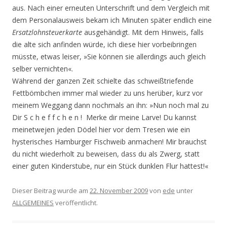
aus. Nach einer erneuten Unterschrift und dem Vergleich mit
dem Personalausweis bekam ich Minuten später endlich eine
Ersatzlohnsteuerkarte
ausgehändigt. Mit dem Hinweis, falls
die alte sich anfinden würde, ich diese hier vorbeibringen
müsste, etwas leiser, »Sie können sie allerdings auch gleich
selber vernichten«.
Während der ganzen Zeit schielte das schweißtriefende
Fettbömbchen immer mal wieder zu uns herüber, kurz vor
meinem Weggang dann nochmals an ihn: »Nun noch mal zu
Dir S c h e f f c h e n ! Merke dir meine Larve! Du kannst
meinetwejen jeden Dödel hier vor dem Tresen wie ein
hysterisches Hamburger Fischweib anmachen! Mir brauchst
du nicht wiederholt zu beweisen, dass du als Zwerg, statt
einer guten Kinderstube, nur ein Stück dunklen Flur hattest!«
Dieser Beitrag wurde am
22. November 2009
von
ede
unter
ALLGEMEINES
veröffentlicht.