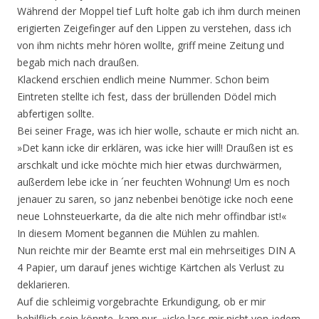
Während der Moppel tief Luft holte gab ich ihm durch meinen
erigierten Zeigefinger auf den Lippen zu verstehen, dass ich
von ihm nichts mehr hören wollte, griff meine Zeitung und
begab mich nach draußen.
Klackend erschien endlich meine Nummer. Schon beim
Eintreten stellte ich fest, dass der brüllenden Dödel mich
abfertigen sollte.
Bei seiner Frage, was ich hier wolle, schaute er mich nicht an.
»Det kann icke dir erklären, was icke hier will! Draußen ist es
arschkalt und icke möchte mich hier etwas durchwärmen,
außerdem lebe icke in ´ner feuchten Wohnung! Um es noch
jenauer zu saren, so janz nebenbei benötige icke noch eene
neue Lohnsteuerkarte, da die alte nich mehr offindbar ist!«
In diesem Moment begannen die Mühlen zu mahlen.
Nun reichte mir der Beamte erst mal ein mehrseitiges DIN A
4 Papier, um darauf jenes wichtige Kärtchen als Verlust zu
deklarieren.
Auf die schleimig vorgebrachte Erkundigung, ob er mir
behilflich sein könnte, kam nur, »icke lass mir nicht von jedem