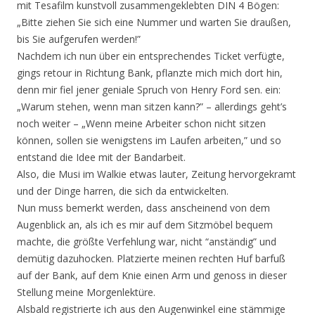
mit Tesafilm kunstvoll zusammengeklebten DIN 4 Bögen:
„Bitte ziehen Sie sich eine Nummer und warten Sie draußen,
bis Sie aufgerufen werden!”
Nachdem ich nun über ein entsprechendes Ticket verfügte,
gings retour in Richtung Bank, pflanzte mich mich dort hin,
denn mir fiel jener geniale Spruch von Henry Ford sen. ein:
„Warum stehen, wenn man sitzen kann?” – allerdings geht’s
noch weiter – „Wenn meine Arbeiter schon nicht sitzen
können, sollen sie wenigstens im Laufen arbeiten,” und so
entstand die Idee mit der Bandarbeit.
Also, die Musi im Walkie etwas lauter, Zeitung hervorgekramt
und der Dinge harren, die sich da entwickelten.
Nun muss bemerkt werden, dass anscheinend von dem
Augenblick an, als ich es mir auf dem Sitzmöbel bequem
machte, die größte Verfehlung war, nicht “anständig” und
demütig dazuhocken. Platzierte meinen rechten Huf barfuß
auf der Bank, auf dem Knie einen Arm und genoss in dieser
Stellung meine Morgenlektüre.
Alsbald registrierte ich aus den Augenwinkel eine stämmige