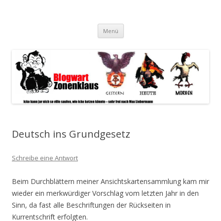
Blogwart Zonenkl@us
Alle hier veröffentlichten Texte und sonstigen medialen Inhalte
Zum
spiegeln im wesentlichen den Gesundheitszustand dieser unserer
Menü
Inhalt
springen
Gesellschaft wieder.
Deutsch ins Grundgesetz
Schreibe eine Antwort
Beim Durchblättern meiner Ansichtskartensammlung kam mir
wieder ein merkwürdiger Vorschlag vom letzten Jahr in den
Sinn, da fast alle Beschriftungen der Rückseiten in
Kurrentschrift erfolgten.