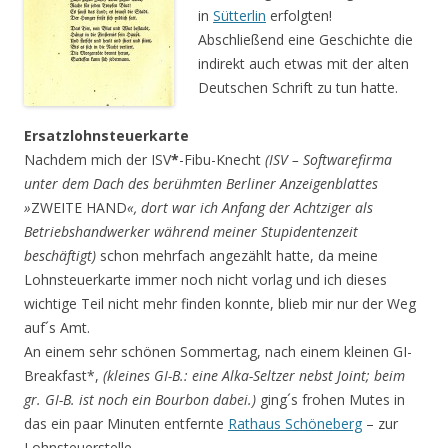
in
Sütterlin
erfolgten!
Abschließend eine Geschichte die
indirekt auch etwas mit der alten
Deutschen Schrift zu tun hatte.
Ersatzlohnsteuerkarte
Nachdem mich der ISV
*
-Fibu-Knecht
(ISV – Softwarefirma
unter dem Dach des berühmten Berliner Anzeigenblattes
»
ZWEITE HAND
«, dort war ich Anfang der Achtziger als
Betriebshandwerker während meiner Stupidentenzeit
beschäftigt)
schon mehrfach angezählt hatte, da meine
Lohnsteuerkarte immer noch nicht vorlag und ich dieses
wichtige Teil nicht mehr finden konnte, blieb mir nur der Weg
auf´s Amt.
An einem sehr schönen Sommertag, nach einem kleinen GI-
Breakfast*,
(kleines GI-B.: eine Alka-Seltzer nebst Joint; beim
gr. GI-B. ist noch ein Bourbon dabei.)
ging´s frohen Mutes in
das ein paar Minuten entfernte
Rathaus Schöneberg
– zur
Lohnsteuerstelle.