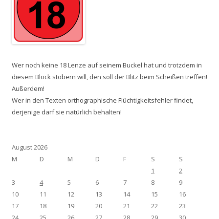
Wer noch keine 18 Lenze auf seinem Buckel hat und trotzdem in
diesem Block stöbern will, den soll der Blitz beim Scheißen treffen!
Außerdem!
Wer in den Texten orthographische Flüchtigkeitsfehler findet,
derjenige darf sie natürlich behalten!
August 2026
M
D
M
D
F
S
S
1
2
3
4
5
6
7
8
9
10
11
12
13
14
15
16
17
18
19
20
21
22
23
24
25
26
27
28
29
30