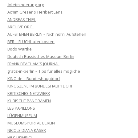
.Mietminderung.org
Achim Greser & Heribert Lenz
ANDREAS THIEL
ARCHIVE ORG.
AUFSTEHEN BERLIN – Nich nöl'n! Aufstehen
BER – FLUCHhafenkosten
Bodo Wartke
Deutsch-Russisches Museum Berlin
FRANK BEACHAM´S JOURNAL
gratis-in-berlin – Tips für alles mögliche
KINO.de – Bundeshauptdorf
KINOSZENE IM BUNDESHAUPTDORF
KRITISCHES-NETZWERK
KUBISCHE PANORAMEN
LES PAPILLONS
LÜGENMUSEUM
MUSEUMSPORTAL BERLIN
NICOLE DIANA KÄSER
NILS HEINRICH