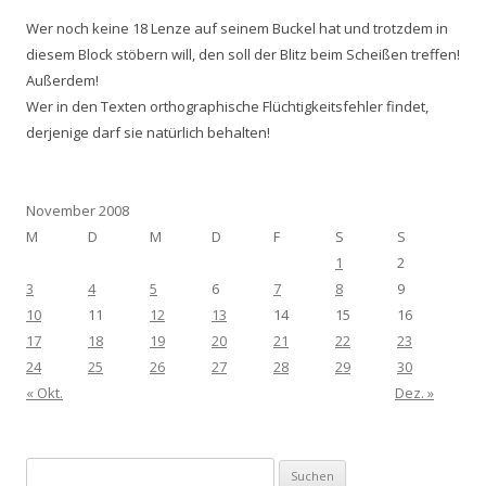
Wer noch keine 18 Lenze auf seinem Buckel hat und trotzdem in
diesem Block stöbern will, den soll der Blitz beim Scheißen treffen!
Außerdem!
Wer in den Texten orthographische Flüchtigkeitsfehler findet,
derjenige darf sie natürlich behalten!
November 2008
M
D
M
D
F
S
S
1
2
3
4
5
6
7
8
9
10
11
12
13
14
15
16
17
18
19
20
21
22
23
24
25
26
27
28
29
30
« Okt.
Dez. »
Suchen