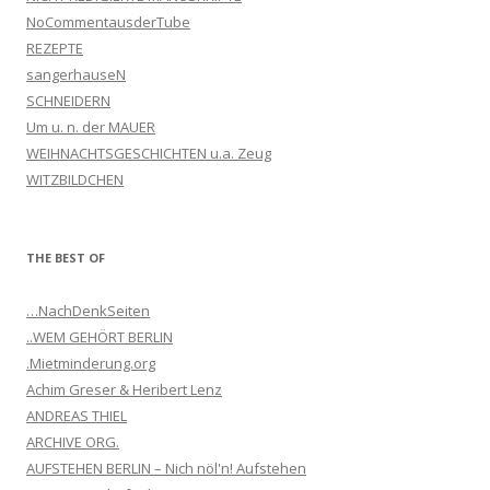
NoCommentausderTube
REZEPTE
sangerhauseN
SCHNEIDERN
Um u. n. der MAUER
WEIHNACHTSGESCHICHTEN u.a. Zeug
WITZBILDCHEN
THE BEST OF
…NachDenkSeiten
..WEM GEHÖRT BERLIN
.Mietminderung.org
Achim Greser & Heribert Lenz
ANDREAS THIEL
ARCHIVE ORG.
AUFSTEHEN BERLIN – Nich nöl'n! Aufstehen