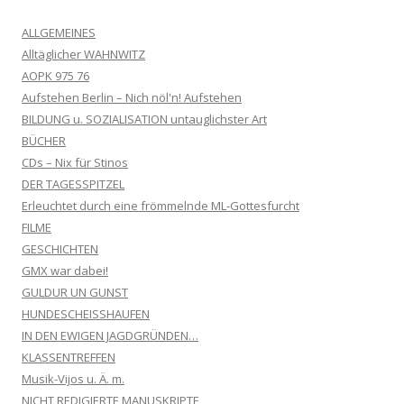
ALLGEMEINES
Alltäglicher WAHNWITZ
AOPK 975 76
Aufstehen Berlin – Nich nöl'n! Aufstehen
BILDUNG u. SOZIALISATION untauglichster Art
BÜCHER
CDs – Nix für Stinos
DER TAGESSPITZEL
Erleuchtet durch eine frömmelnde ML-Gottesfurcht
FILME
GESCHICHTEN
GMX war dabei!
GULDUR UN GUNST
HUNDESCHEISSHAUFEN
IN DEN EWIGEN JAGDGRÜNDEN…
KLASSENTREFFEN
Musik-Vijos u. Ä. m.
NICHT REDIGIERTE MANUSKRIPTE