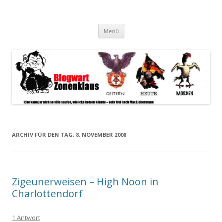
Blogwart Zonenkl@us
Alle hier veröffentlichten Texte und sonstigen medialen Inhalte
Zum
spiegeln im wesentlichen den Gesundheitszustand dieser unserer
Menü
Inhalt
springen
Gesellschaft wieder.
ARCHIV FÜR DEN TAG:
8. NOVEMBER 2008
Zigeunerweisen – High Noon in
Charlottendorf
1 Antwort