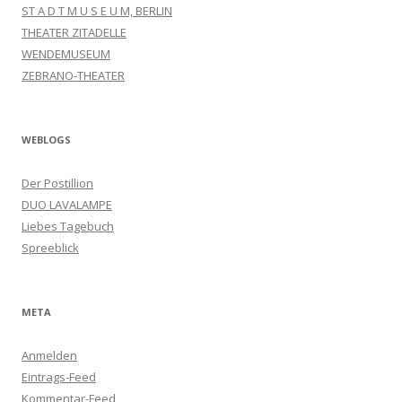
ST A D T M U S E U M, BERLIN
THEATER ZITADELLE
WENDEMUSEUM
ZEBRANO-THEATER
WEBLOGS
Der Postillion
DUO LAVALAMPE
Liebes Tagebuch
Spreeblick
META
Anmelden
Eintrags-Feed
Kommentar-Feed