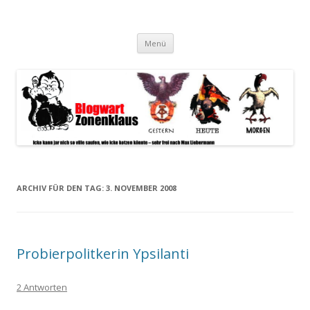
Blogwart Zonenkl@us
Alle hier veröffentlichten Texte und sonstigen medialen Inhalte
Zum
spiegeln im wesentlichen den Gesundheitszustand dieser unserer
Menü
Inhalt
springen
Gesellschaft wieder.
ARCHIV FÜR DEN TAG:
3. NOVEMBER 2008
Probierpolitkerin Ypsilanti
2 Antworten