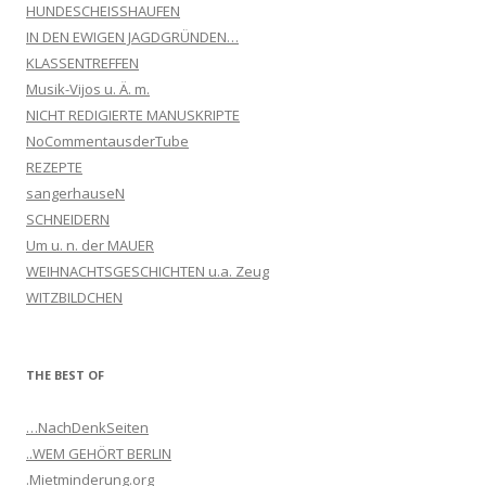
HUNDESCHEISSHAUFEN
IN DEN EWIGEN JAGDGRÜNDEN…
KLASSENTREFFEN
Musik-Vijos u. Ä. m.
NICHT REDIGIERTE MANUSKRIPTE
NoCommentausderTube
REZEPTE
sangerhauseN
SCHNEIDERN
Um u. n. der MAUER
WEIHNACHTSGESCHICHTEN u.a. Zeug
WITZBILDCHEN
THE BEST OF
…NachDenkSeiten
..WEM GEHÖRT BERLIN
.Mietminderung.org