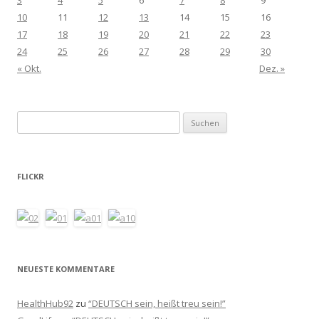
10
11
12
13
14
15
16
17
18
19
20
21
22
23
24
25
26
27
28
29
30
« Okt.
Dez. »
Suchen
nach:
FLICKR
NEUESTE KOMMENTARE
HealthHub92
zu
“DEUTSCH sein, heißt treu sein!”