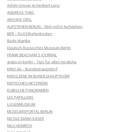
Achim Greser & Heribert Lenz
ANDREAS THIEL
ARCHIVE ORG.
AUFSTEHEN BERLIN – Nich nöl'n! Aufstehen
BER – FLUCHhafenkosten
Bodo Wartke
Deutsch-Russisches Museum Berlin
FRANK BEACHAM´S JOURNAL
gratis-in-berlin – Tips für alles mögliche
KINO.de – Bundeshauptdorf
KINOSZENE IM BUNDESHAUPTDORF
KRITISCHES-NETZWERK
KUBISCHE PANORAMEN
LES PAPILLONS
LÜGENMUSEUM
MUSEUMSPORTAL BERLIN
NICOLE DIANA KÄSER
NILS HEINRICH