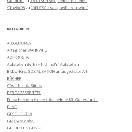
GoodLife
zu
“DEUTSCH sein, heißt treu sein!”
STaylor98
zu
“DEUTSCH sein, heißt treu sein!”
KATEGORIEN
ALLGEMEINES
Alltäglicher WAHNWITZ
AOPK 975 76
Aufstehen Berlin – Nich nöl'n! Aufstehen
BILDUNG u. SOZIALISATION untauglichster Art
BÜCHER
CDs – Nix für Stinos
DER TAGESSPITZEL
Erleuchtet durch eine frömmelnde ML-Gottesfurcht
FILME
GESCHICHTEN
GMX war dabei!
GULDUR UN GUNST