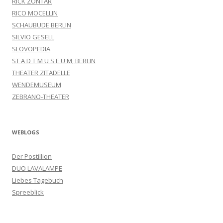
RICK ZONTAR
RICO MOCELLIN
SCHAUBUDE BERLIN
SILVIO GESELL
SLOVOPEDIA
ST A D T M U S E U M, BERLIN
THEATER ZITADELLE
WENDEMUSEUM
ZEBRANO-THEATER
WEBLOGS
Der Postillion
DUO LAVALAMPE
Liebes Tagebuch
Spreeblick