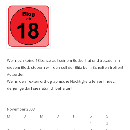
Wer noch keine 18 Lenze auf seinem Buckel hat und trotzdem in
diesem Block stöbern will, den soll der Blitz beim Scheißen treffen!
Außerdem!
Wer in den Texten orthographische Flüchtigkeitsfehler findet,
derjenige darf sie natürlich behalten!
November 2008
M
D
M
D
F
S
S
1
2
3
4
5
6
7
8
9