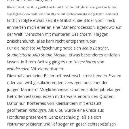
(
Warum lässt man ihn eigentlich nicht mit Arndt Breitfeld, der ist vom gleichen Kaliber,
eine tägliche Show moderieren, für all jene mit Psychopharmaka voll gedopten Senioren?
)
Endlich folgte etwas seichte Statistik, die Bilder vom Treck
erinnerten mich eher an eine Marienprozession, irgendwo auf
der Welt. Menschen mit munteren Gesichtern, Flaggen
zwischendurch, alles kam recht entspannt rüber.
Für die nächste Aufzeichnung hatte sich
Xenia Böttcher,
Studioleiterin ARD Studio Mexiko
, etwas besonderes einfallen
lassen. In ihrem Beitrag ging es um
Heerscharen
von
wandernden
Mittelamerikanern.
Diesmal aber keine Bilder mit hysterisch kreischenden Frauen
oder von wild gestikulierenden verwegen aussehenden
jungen Männern! Möglicherweise schaden solche jahrelangen
Betroffenheitssequenzen mittlerweile enorm den Quoten.
Dafür nun Konterfeis von Kleinkindern mit erstaunt
geöffneten
Rehaugen.
Als Clou wurde eine Chica aus
Honduras präsentiert! Ganz unschuldig ließ sie sich
instrumentalisieren und lief sogar im geschlechtsspezifisch