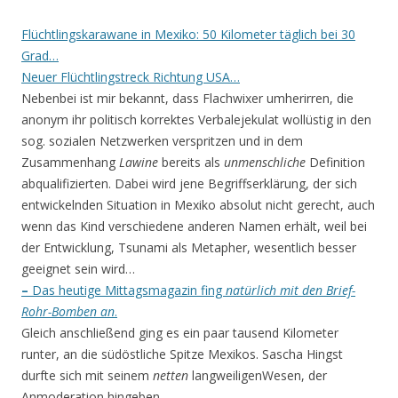
Flüchtlingskarawane in Mexiko: 50 Kilometer täglich bei 30
Grad…
Neuer Flüchtlingstreck Richtung USA…
Nebenbei ist mir bekannt, dass Flachwixer umherirren, die
anonym ihr politisch korrektes Verbalejekulat wollüstig in den
sog. sozialen Netzwerken verspritzen und in dem
Zusammenhang
Lawine
bereits als
unmenschliche
Definition
abqualifizierten. Dabei wird jene Begriffserklärung, der sich
entwickelnden Situation in Mexiko absolut nicht gerecht, auch
wenn das Kind verschiedene anderen Namen erhält, weil bei
der Entwicklung, Tsunami als Metapher, wesentlich besser
geeignet sein wird…
–
Das heutige Mittagsmagazin fing
natürlich mit den Brief-
Rohr-Bomben an
.
Gleich anschließend ging es ein paar tausend Kilometer
runter, an die südöstliche Spitze Mexikos. Sascha Hingst
durfte sich mit seinem
netten
langweiligenWesen, der
Anmoderation hingeben