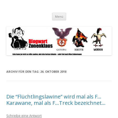
Blogwart Zonenkl@us
Alle hier veröffentlichten Texte und sonstigen medialen Inhalte
Zum
spiegeln im wesentlichen den Gesundheitszustand dieser unserer
Menü
Inhalt
springen
Gesellschaft wieder.
ARCHIV FÜR DEN TAG:
26. OKTOBER 2018
Die “Flüchtlingslawine” wird mal als F…
Karawane, mal als F…Treck bezeichnet…
Schreibe eine Antwort