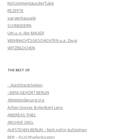
NoCommentausderTube
REZEPTE
sangerhauseN
SCHNEIDERN
Um u. n. der MAUER
WEIHNACHTSGESCHICHTEN u.a. Zeug
WITZBILDCHEN
THE BEST OF
…NachDenkSeiten
..WEM GEHÖRT BERLIN
.Mietminderung.org
Achim Greser & Heribert Lenz
ANDREAS THIEL
ARCHIVE ORG.
AUFSTEHEN BERLIN – Nich nöl'n! Aufstehen
BER – FLUCHhafenkosten