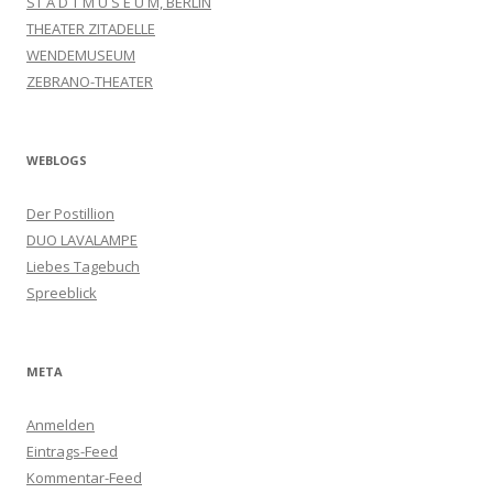
ST A D T M U S E U M, BERLIN
THEATER ZITADELLE
WENDEMUSEUM
ZEBRANO-THEATER
WEBLOGS
Der Postillion
DUO LAVALAMPE
Liebes Tagebuch
Spreeblick
META
Anmelden
Eintrags-Feed
Kommentar-Feed