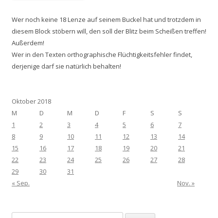
Wer noch keine 18 Lenze auf seinem Buckel hat und trotzdem in
diesem Block stöbern will, den soll der Blitz beim Scheißen treffen!
Außerdem!
Wer in den Texten orthographische Flüchtigkeitsfehler findet,
derjenige darf sie natürlich behalten!
Oktober 2018
M
D
M
D
F
S
S
1
2
3
4
5
6
7
8
9
10
11
12
13
14
15
16
17
18
19
20
21
22
23
24
25
26
27
28
29
30
31
« Sep.
Nov. »
Suchen