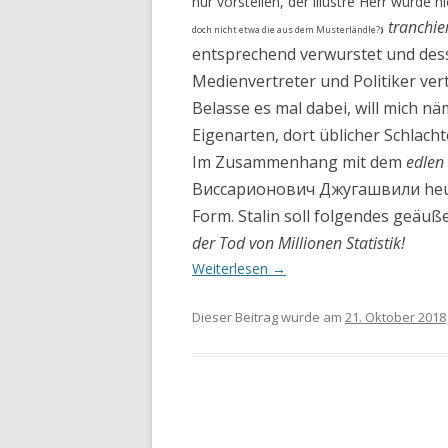
nur vorstellen, der illustre Herr wurde 
tranchie
doch nicht etwa die aus dem Musterländle?
)
entsprechend verwurstet und dess
Medienvertreter und Politiker vert
Belasse es mal dabei, will mich nä
Eigenarten, dort üblicher Schlacht
Im Zusammenhang mit dem
edlen
Виссарионович Джугашвили heutz
Form. Stalin soll folgendes geäuß
der Tod von Millionen Statistik!
Weiterlesen
→
Dieser Beitrag wurde am
21. Oktober 2018