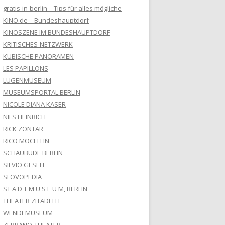
gratis-in-berlin – Tips für alles mögliche
KINO.de – Bundeshauptdorf
KINOSZENE IM BUNDESHAUPTDORF
KRITISCHES-NETZWERK
KUBISCHE PANORAMEN
LES PAPILLONS
LÜGENMUSEUM
MUSEUMSPORTAL BERLIN
NICOLE DIANA KÄSER
NILS HEINRICH
RICK ZONTAR
RICO MOCELLIN
SCHAUBUDE BERLIN
SILVIO GESELL
SLOVOPEDIA
ST A D T M U S E U M, BERLIN
THEATER ZITADELLE
WENDEMUSEUM