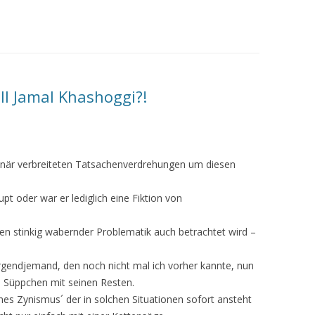
ll Jamal Khashoggi?!
ionär verbreiteten Tatsachenverdrehungen um diesen
t oder war er lediglich eine Fiktion von
hen stinkig wabernder Problematik auch betrachtet wird –
 irgendjemand, den noch nicht mal ich vorher kannte, nun
n Süppchen mit seinen Resten.
nes Zynismus´ der in solchen Situationen sofort ansteht