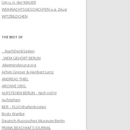
Um u. n. der MAUER
WEIHNACHTSGESCHICHTEN u.a. Zeug
WITZBILDCHEN
THE BEST OF
…NachDenkSeiten
..WEM GEHÖRT BERLIN
.Mietminderung.org
Achim Greser & Heribert Lenz
ANDREAS THIEL
ARCHIVE ORG.
AUFSTEHEN BERLIN – Nich nöl'n!
Aufstehen
BER – FLUCHhafenkosten
Bodo Wartke
Deutsch-Russisches Museum Berlin
FRANK BEACHAM´S JOURNAL