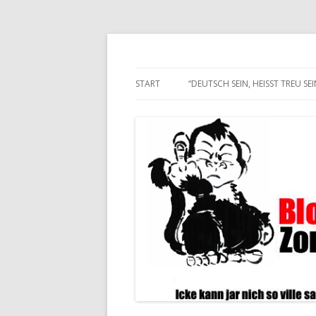
Alle hier veröffentlichten Texte und son
Blogwart Zonenkl@
START
“DEUTSCH SEIN, HEISST TREU SEIN