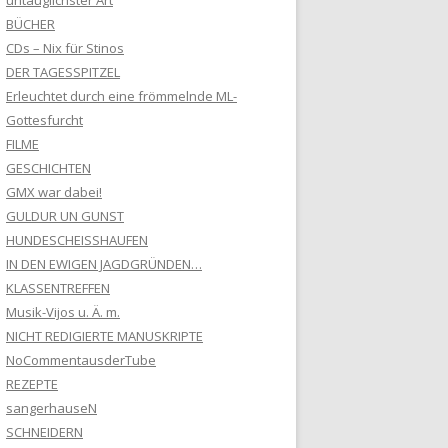
untauglichster Art
BÜCHER
CDs – Nix für Stinos
DER TAGESSPITZEL
Erleuchtet durch eine frömmelnde ML-
Gottesfurcht
FILME
GESCHICHTEN
GMX war dabei!
GULDUR UN GUNST
HUNDESCHEISSHAUFEN
IN DEN EWIGEN JAGDGRÜNDEN…
KLASSENTREFFEN
Musik-Vijos u. Ä. m.
NICHT REDIGIERTE MANUSKRIPTE
NoCommentausderTube
REZEPTE
sangerhauseN
SCHNEIDERN