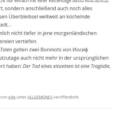
nicht nur einfach mit einer Kettensäge
(
Welcher Marke überhaupt,
rt
, sondern anschließend auch noch alles
en Überbleibsel weltweit an köchelnde
eilt…
mlich nicht tiefer in jene morgenländischen
ereien vertiefen.
 Toten
gelten zwei Bonmots von Иосиф
utage auch nicht mehr in der ursprünglichen
ert haben:
Der Tod eines einzelnen ist eine Tragödie,
von
ede
unter
ALLGEMEINES
veröffentlicht.