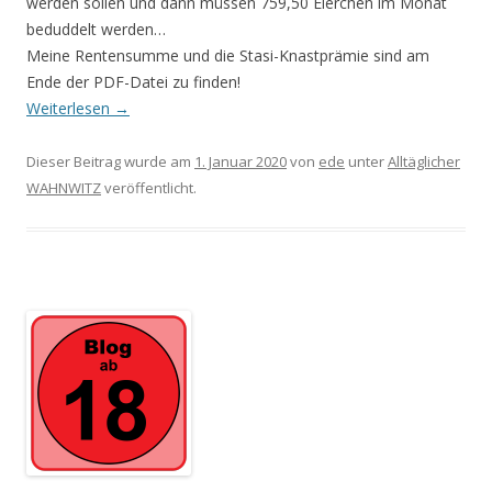
werden sollen und dann müssen 759,50 Eierchen im Monat
beduddelt werden…
Meine Rentensumme und die Stasi-Knastprämie sind am
Ende der PDF-Datei zu finden!
Weiterlesen
→
Dieser Beitrag wurde am
1. Januar 2020
von
ede
unter
Alltäglicher
WAHNWITZ
veröffentlicht.