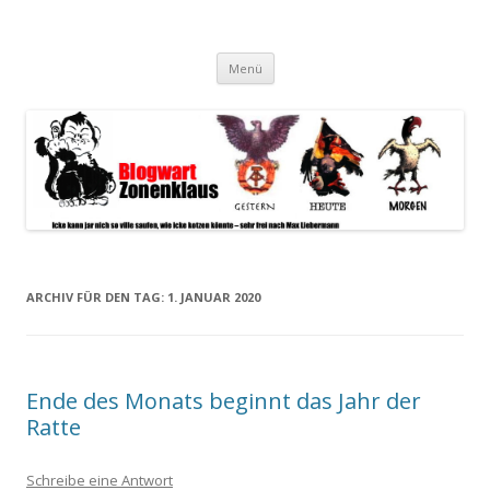
Blogwart Zonenkl@us
Alle hier veröffentlichten Texte und sonstigen medialen Inhalte
Zum
spiegeln im wesentlichen den Gesundheitszustand dieser unserer
Menü
Inhalt
springen
Gesellschaft wieder.
ARCHIV FÜR DEN TAG:
1. JANUAR 2020
Ende des Monats beginnt das Jahr der
Ratte
Schreibe eine Antwort