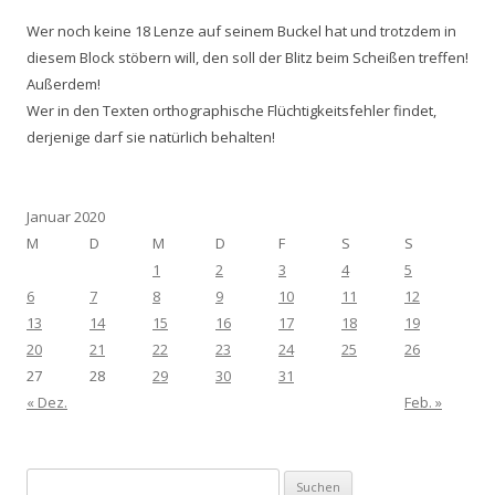
Wer noch keine 18 Lenze auf seinem Buckel hat und trotzdem in
diesem Block stöbern will, den soll der Blitz beim Scheißen treffen!
Außerdem!
Wer in den Texten orthographische Flüchtigkeitsfehler findet,
derjenige darf sie natürlich behalten!
Januar 2020
M
D
M
D
F
S
S
1
2
3
4
5
6
7
8
9
10
11
12
13
14
15
16
17
18
19
20
21
22
23
24
25
26
27
28
29
30
31
« Dez.
Feb. »
Suchen