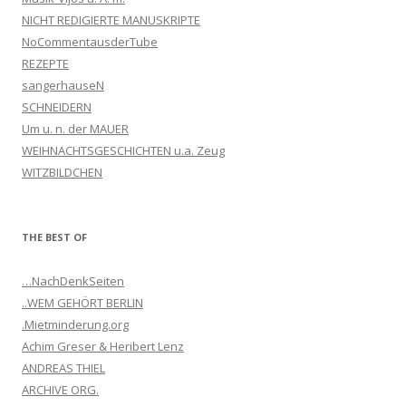
NICHT REDIGIERTE MANUSKRIPTE
NoCommentausderTube
REZEPTE
sangerhauseN
SCHNEIDERN
Um u. n. der MAUER
WEIHNACHTSGESCHICHTEN u.a. Zeug
WITZBILDCHEN
THE BEST OF
…NachDenkSeiten
..WEM GEHÖRT BERLIN
.Mietminderung.org
Achim Greser & Heribert Lenz
ANDREAS THIEL
ARCHIVE ORG.