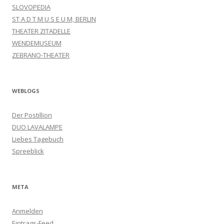
SLOVOPEDIA
ST A D T M U S E U M, BERLIN
THEATER ZITADELLE
WENDEMUSEUM
ZEBRANO-THEATER
WEBLOGS
Der Postillion
DUO LAVALAMPE
Liebes Tagebuch
Spreeblick
META
Anmelden
Eintrags-Feed