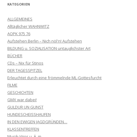
KATEGORIEN
ALLGEMEINES
Alltäglicher WAHNWITZ
AOPK 975 76
Aufstehen Berlin – Nich nöl'n! Aufstehen
BILDUNG u. SOZIALISATION untauglichster Art
BÜCHER
CDs – Nix für Stinos
DER TAGESSPITZEL
Erleuchtet durch eine frömmelnde ML-Gottesfurcht
FILME
GESCHICHTEN
GMX war dabei!
GULDUR UN GUNST
HUNDESCHEISSHAUFEN
IN DEN EWIGEN JAGDGRÜNDEN…
KLASSENTREFFEN
Musik-Vijos u. Ä. m.