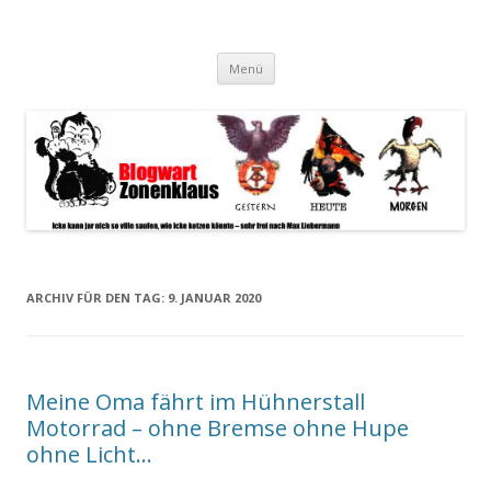
Blogwart Zonenkl@us
Alle hier veröffentlichten Texte und sonstigen medialen Inhalte
Zum
spiegeln im wesentlichen den Gesundheitszustand dieser unserer
Menü
Inhalt
springen
Gesellschaft wieder.
ARCHIV FÜR DEN TAG:
9. JANUAR 2020
Meine Oma fährt im Hühnerstall
Motorrad – ohne Bremse ohne Hupe
ohne Licht…