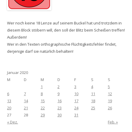
Wer noch keine 18 Lenze auf seinem Buckel hat und trotzdem in
diesem Block stöbern will, den soll der Blitz beim Scheißen treffen!
Außerdem!
Wer in den Texten orthographische Flüchtigkeitsfehler findet,
derjenige darf sie natürlich behalten!
Januar 2020
M
D
M
D
F
S
S
1
2
3
4
5
6
7
8
9
10
11
12
13
14
15
16
17
18
19
20
21
22
23
24
25
26
27
28
29
30
31
« Dez.
Feb. »