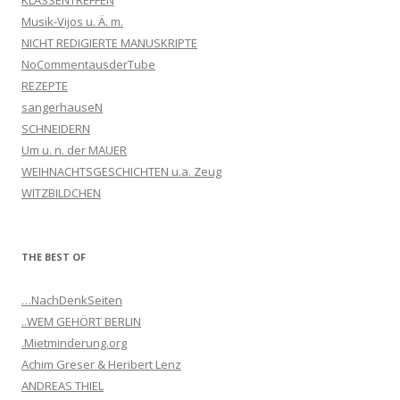
Musik-Vijos u. Ä. m.
NICHT REDIGIERTE MANUSKRIPTE
NoCommentausderTube
REZEPTE
sangerhauseN
SCHNEIDERN
Um u. n. der MAUER
WEIHNACHTSGESCHICHTEN u.a. Zeug
WITZBILDCHEN
THE BEST OF
…NachDenkSeiten
..WEM GEHÖRT BERLIN
.Mietminderung.org
Achim Greser & Heribert Lenz
ANDREAS THIEL