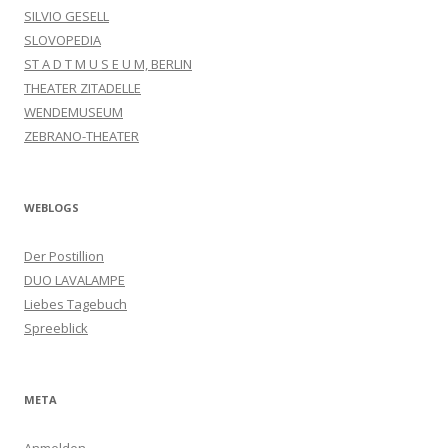
SILVIO GESELL
SLOVOPEDIA
ST A D T M U S E U M, BERLIN
THEATER ZITADELLE
WENDEMUSEUM
ZEBRANO-THEATER
WEBLOGS
Der Postillion
DUO LAVALAMPE
Liebes Tagebuch
Spreeblick
META
Anmelden