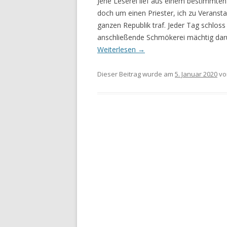
Jene Leserei lief aus einem bestimmten
doch um einen Priester, ich zu Veransta
ganzen Republik traf. Jeder Tag schloss 
anschließende Schmökerei mächtig daru
Weiterlesen
→
Dieser Beitrag wurde am
5. Januar 2020
v