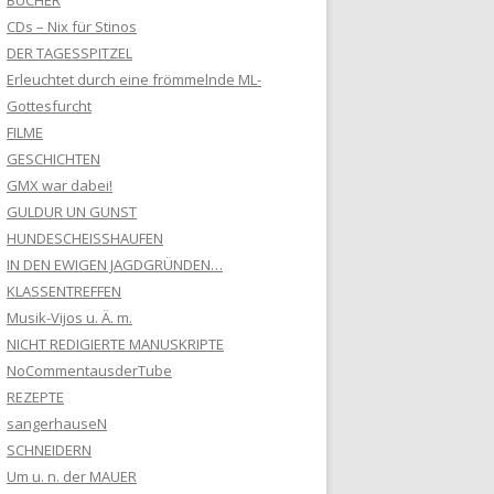
BÜCHER
CDs – Nix für Stinos
DER TAGESSPITZEL
Erleuchtet durch eine frömmelnde ML-
Gottesfurcht
FILME
GESCHICHTEN
GMX war dabei!
GULDUR UN GUNST
HUNDESCHEISSHAUFEN
IN DEN EWIGEN JAGDGRÜNDEN…
KLASSENTREFFEN
Musik-Vijos u. Ä. m.
NICHT REDIGIERTE MANUSKRIPTE
NoCommentausderTube
REZEPTE
sangerhauseN
SCHNEIDERN
Um u. n. der MAUER