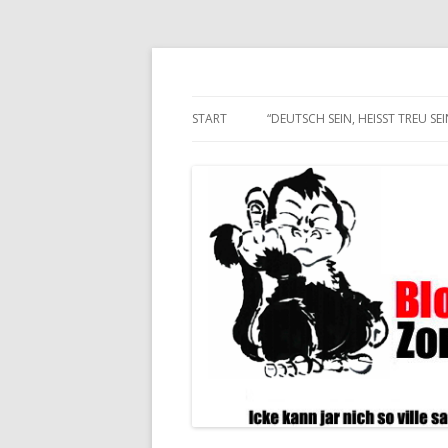
Alle hier veröffentlichten Texte und son
Blogwart Zonenkl@
START
“DEUTSCH SEIN, HEISST TREU SEIN