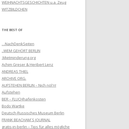
WEIHNACHTSGESCHICHTEN u.a. Zeug
WITZBILDCHEN
THE BEST OF
…NachDenkSeiten
..WEM GEHÖRT BERLIN
.Mietminderung.org
Achim Greser & Heribert Lenz
ANDREAS THIEL
ARCHIVE ORG.
AUFSTEHEN BERLIN – Nich nöl'n!
Aufstehen
BER – FLUCHhafenkosten
Bodo Wartke
Deutsch-Russisches Museum Berlin
FRANK BEACHAM´S JOURNAL
gratis-in-berlin – Tips für alles mögliche