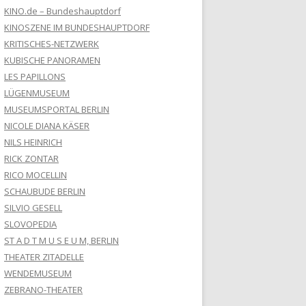
KINO.de – Bundeshauptdorf
KINOSZENE IM BUNDESHAUPTDORF
KRITISCHES-NETZWERK
KUBISCHE PANORAMEN
LES PAPILLONS
LÜGENMUSEUM
MUSEUMSPORTAL BERLIN
NICOLE DIANA KÄSER
NILS HEINRICH
RICK ZONTAR
RICO MOCELLIN
SCHAUBUDE BERLIN
SILVIO GESELL
SLOVOPEDIA
ST A D T M U S E U M, BERLIN
THEATER ZITADELLE
WENDEMUSEUM
ZEBRANO-THEATER