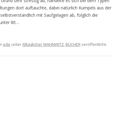
 Grund sehr stressig ab, handelte es sich bei dem Typen
ltungen dort auftauchte, dabei natürlich Kumpels aus der
selbstverständlich mit Saufgelagen ab, folglich die
nter litt…
on
ede
unter
Alltäglicher WAHNWITZ
,
BÜCHER
veröffentlicht.